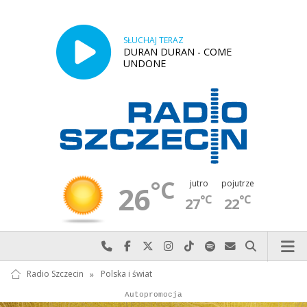
SŁUCHAJ TERAZ
DURAN DURAN - COME
UNDONE
°C
jutro
pojutrze
26
°C
°C
27
22
Najlepiej po prostu do nas zadzwoń
Odwiedź nas na Facebook-u
Odwiedź nas na X
Odwiedź nas na Instagram-ie
Odwiedź nas na TikTok-u
Szukaj nas na Spotify
Wyślij do nas w
Szukaj
Radio Szczecin
»
Polska i świat
Autopromocja
Reklama