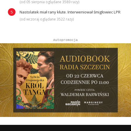
(od 05 sierpnia oglądane 3589 razy)
Nastolatek miał rany kłute. Interweniował śmigłowiec LPR
(od wczoraj oglądane 3522 razy)
Autopromocja