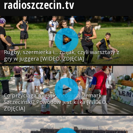
radioszczecin.tv
Rugby, szermierka i... zbijak, czyli warsztaty z
gry w juggera [WIDEO, ZDJĘCIA]
Co przyciąga mieszkańców na Jarmark
Szczeciński? Powodów jest kilka [WIDEO,
ZDJĘCIA]