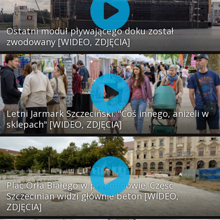
Ostatni moduł pływającego doku został
zwodowany [WIDEO, ZDJĘCIA]
Letni Jarmark Szczeciński. "Coś innego, aniżeli w
sklepach" [WIDEO, ZDJĘCIA]
Plac Orła Białego w przebudowie. Część
Szczecinian widzi głównie beton [WIDEO,
ZDJĘCIA]