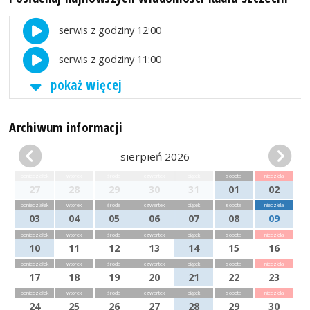
serwis z godziny 12:00
serwis z godziny 11:00
pokaż więcej
Archiwum informacji
sierpień 2026
poniedziałek
wtorek
środa
czwartek
piątek
sobota
niedziela
27
28
29
30
31
01
02
poniedziałek
wtorek
środa
czwartek
piątek
sobota
niedziela
03
04
05
06
07
08
09
poniedziałek
wtorek
środa
czwartek
piątek
sobota
niedziela
10
11
12
13
14
15
16
poniedziałek
wtorek
środa
czwartek
piątek
sobota
niedziela
17
18
19
20
21
22
23
poniedziałek
wtorek
środa
czwartek
piątek
sobota
niedziela
24
25
26
27
28
29
30