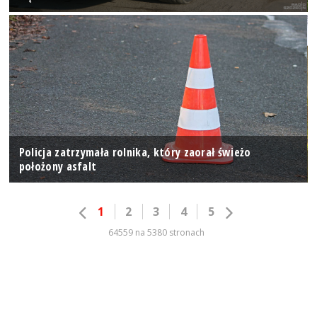
Policja zatrzymała rolnika, który zaorał świeżo
położony asfalt
1
2
3
4
5
64559 na 5380 stronach