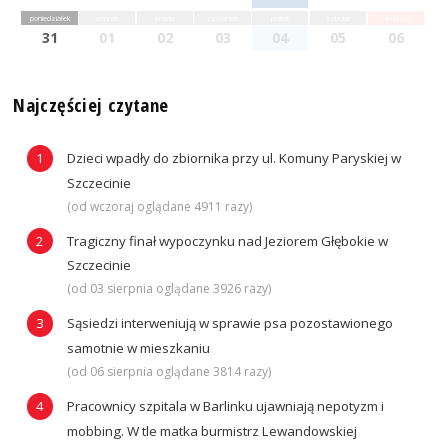
poniedziałek
wtorek
środa
czwartek
piątek
sobota
niedziela
31
01
02
03
04
05
06
Najczęściej czytane
Dzieci wpadły do zbiornika przy ul. Komuny Paryskiej w
Szczecinie
(od wczoraj oglądane 4911 razy)
Tragiczny finał wypoczynku nad Jeziorem Głębokie w
Szczecinie
(od 03 sierpnia oglądane 3926 razy)
Sąsiedzi interweniują w sprawie psa pozostawionego
samotnie w mieszkaniu
(od 06 sierpnia oglądane 3814 razy)
Pracownicy szpitala w Barlinku ujawniają nepotyzm i
mobbing. W tle matka burmistrz Lewandowskiej