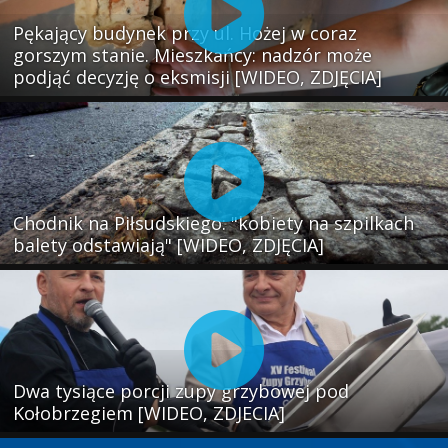
Pękający budynek przy ul. Hożej w coraz
gorszym stanie. Mieszkańcy: nadzór może
podjąć decyzję o eksmisji [WIDEO, ZDJĘCIA]
Chodnik na Piłsudskiego: "kobiety na szpilkach
balety odstawiają" [WIDEO, ZDJĘCIA]
Dwa tysiące porcji zupy grzybowej pod
Kołobrzegiem [WIDEO, ZDJECIA]