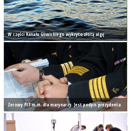
W części Kanału Gliwickiego wykryto złotą algę
Zerowy PIT m.in. dla marynarzy. Jest podpis prezydenta