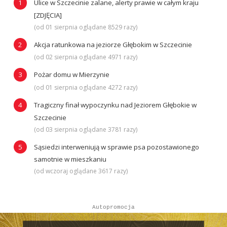
Ulice w Szczecinie zalane, alerty prawie w całym kraju
[ZDJĘCIA]
(od 01 sierpnia oglądane 8529 razy)
Akcja ratunkowa na jeziorze Głębokim w Szczecinie
(od 02 sierpnia oglądane 4971 razy)
Pożar domu w Mierzynie
(od 01 sierpnia oglądane 4272 razy)
Tragiczny finał wypoczynku nad Jeziorem Głębokie w
Szczecinie
(od 03 sierpnia oglądane 3781 razy)
Sąsiedzi interweniują w sprawie psa pozostawionego
samotnie w mieszkaniu
(od wczoraj oglądane 3617 razy)
Autopromocja