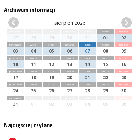
Archiwum informacji
sierpień 2026
poniedziałek
wtorek
środa
czwartek
piątek
sobota
niedziela
27
28
29
30
31
01
02
poniedziałek
wtorek
środa
czwartek
piątek
sobota
niedziela
03
04
05
06
07
08
09
poniedziałek
wtorek
środa
czwartek
piątek
sobota
niedziela
10
11
12
13
14
15
16
poniedziałek
wtorek
środa
czwartek
piątek
sobota
niedziela
17
18
19
20
21
22
23
poniedziałek
wtorek
środa
czwartek
piątek
sobota
niedziela
24
25
26
27
28
29
30
poniedziałek
wtorek
środa
czwartek
piątek
sobota
niedziela
31
01
02
03
04
05
06
Najczęściej czytane