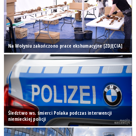
Na Wołyniu zakończono prace ekshumacyjne [ZDJĘCIA]
Śledztwo ws. śmierci Polaka podczas interwencji
niemieckiej policji