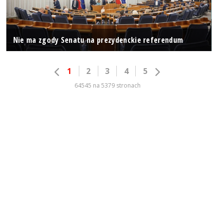
Nie ma zgody Senatu na prezydenckie referendum
1
2
3
4
5
64545 na 5379 stronach