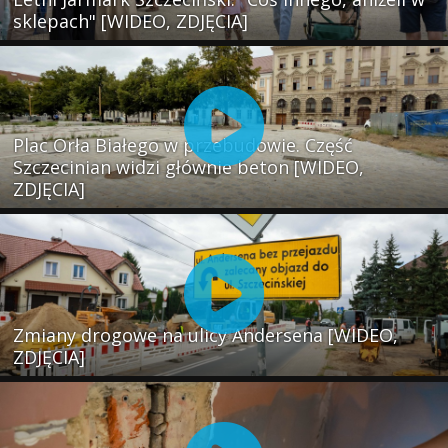
sklepach" [WIDEO, ZDJĘCIA]
Plac Orła Białego w przebudowie. Część
Szczecinian widzi głównie beton [WIDEO,
ZDJĘCIA]
Zmiany drogowe na ulicy Andersena [WIDEO,
ZDJĘCIA]