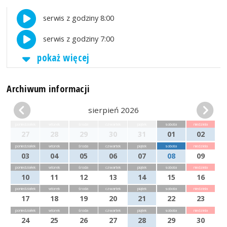
serwis z godziny 8:00
serwis z godziny 7:00
pokaż więcej
Archiwum informacji
sierpień 2026
poniedziałek
wtorek
środa
czwartek
piątek
sobota
niedziela
27
28
29
30
31
01
02
poniedziałek
wtorek
środa
czwartek
piątek
sobota
niedziela
03
04
05
06
07
08
09
poniedziałek
wtorek
środa
czwartek
piątek
sobota
niedziela
10
11
12
13
14
15
16
poniedziałek
wtorek
środa
czwartek
piątek
sobota
niedziela
17
18
19
20
21
22
23
poniedziałek
wtorek
środa
czwartek
piątek
sobota
niedziela
24
25
26
27
28
29
30