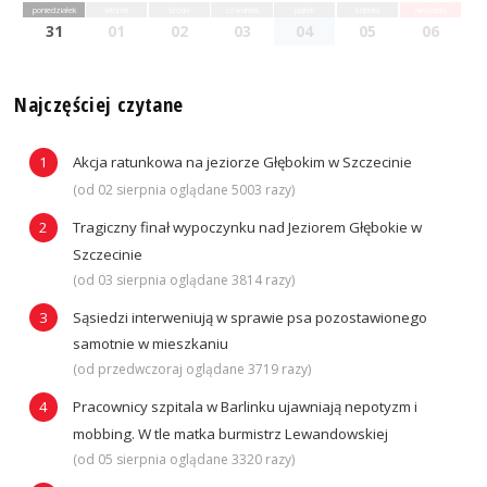
poniedziałek
wtorek
środa
czwartek
piątek
sobota
niedziela
31
01
02
03
04
05
06
Najczęściej czytane
Akcja ratunkowa na jeziorze Głębokim w Szczecinie
(od 02 sierpnia oglądane 5003 razy)
Tragiczny finał wypoczynku nad Jeziorem Głębokie w
Szczecinie
(od 03 sierpnia oglądane 3814 razy)
Sąsiedzi interweniują w sprawie psa pozostawionego
samotnie w mieszkaniu
(od przedwczoraj oglądane 3719 razy)
Pracownicy szpitala w Barlinku ujawniają nepotyzm i
mobbing. W tle matka burmistrz Lewandowskiej
(od 05 sierpnia oglądane 3320 razy)