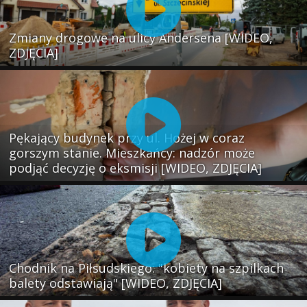
Zmiany drogowe na ulicy Andersena [WIDEO,
ZDJĘCIA]
Pękający budynek przy ul. Hożej w coraz
gorszym stanie. Mieszkańcy: nadzór może
podjąć decyzję o eksmisji [WIDEO, ZDJĘCIA]
Chodnik na Piłsudskiego: "kobiety na szpilkach
balety odstawiają" [WIDEO, ZDJĘCIA]