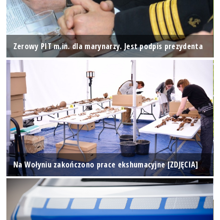
Zerowy PIT m.in. dla marynarzy. Jest podpis prezydenta
Na Wołyniu zakończono prace ekshumacyjne [ZDJĘCIA]