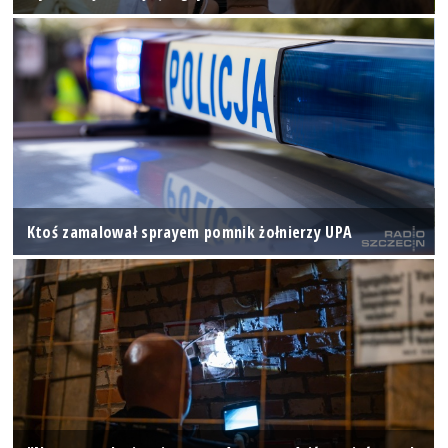
Ktoś zamalował sprayem pomnik żołnierzy UPA