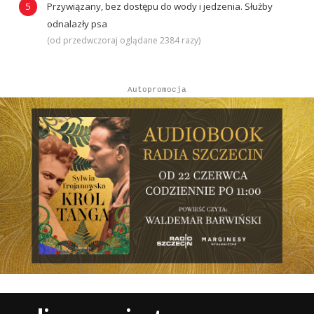
Przywiązany, bez dostępu do wody i jedzenia. Służby
odnalazły psa
(od przedwczoraj oglądane 2384 razy)
Autopromocja