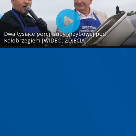
Dwa tysiące porcji zupy grzybowej pod
Kołobrzegiem [WIDEO, ZDJECIA]