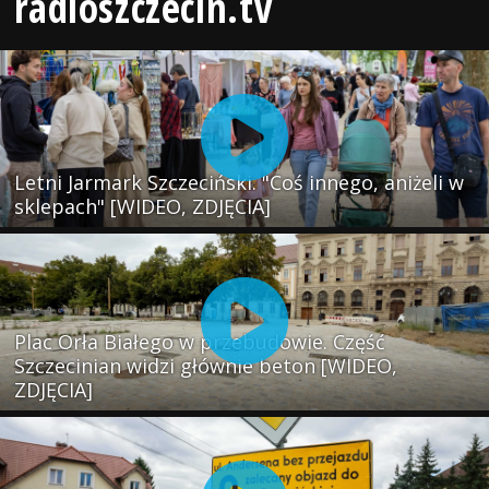
radioszczecin.tv
Letni Jarmark Szczeciński. "Coś innego, aniżeli w
sklepach" [WIDEO, ZDJĘCIA]
Plac Orła Białego w przebudowie. Część
Szczecinian widzi głównie beton [WIDEO,
ZDJĘCIA]