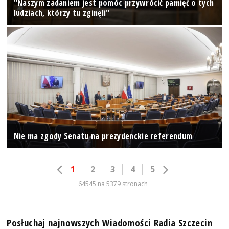
"Naszym zadaniem jest pomóc przywrócić pamięć o tych
ludziach, którzy tu zginęli"
Nie ma zgody Senatu na prezydenckie referendum
1
2
3
4
5
64545 na 5379 stronach
Posłuchaj najnowszych Wiadomości Radia Szczecin