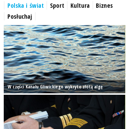
Polska i świat
Sport
Kultura
Biznes
Posłuchaj
W części Kanału Gliwickiego wykryto złotą algę