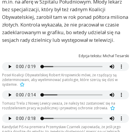
m.in. na aferę w Szpitalu Południowym. Młody lekarz
bez specjalizacji, który był też radnym Koalicji
Obywatelskiej, zarobił tam w rok ponad półtora miliona
złotych. Kontrola wykazała, że nie pracował w czasie
zadeklarowanym w grafiku, bo wtedy udzielał się na
sesjach rady dzielnicy lub występował w telewizji.
Edycja tekstu: Michał Tesarski
Poseł Koalicji Obywatelskiej Robert Kropiwnicki mówi, że rządzący są
zdeterminowani, aby wyeliminować patologie, które szerzą się dziś w
systemie.
Tomasz Trela z Nowej Lewicy uważa, że należy też zastanowić się na
rozdzieleniem pracy w publicznej i prywatnej ochronie zdrowia.
Kandydat PiS na premiera Przemysław Czarnek zapowiada, że jeśli jego
partia dojdzie do władzy, to zwiększy dostępność miejsc na uczelniach