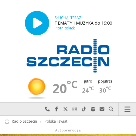
SŁUCHAJ TERAZ
TEMATY I MUZYKA do 19:00
Piotr Rokicki
°C
jutro
pojutrze
20
°C
°C
24
30
Najlepiej po prostu do nas zadzwoń
Odwiedź nas na Facebook-u
Odwiedź nas na X
Odwiedź nas na Instagram-ie
Odwiedź nas na TikTok-u
Szukaj nas na Spotify
Wyślij do nas w
Szukaj
Radio Szczecin
»
Polska i świat
Autopromocja
Autopromocja
Reklama