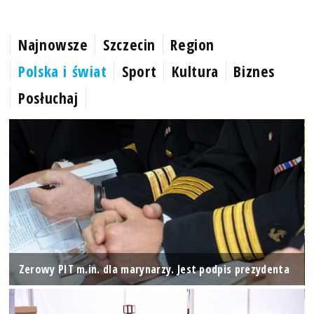
Najnowsze
Szczecin
Region
Polska i świat
Sport
Kultura
Biznes
Posłuchaj
Zerowy PIT m.in. dla marynarzy. Jest podpis prezydenta