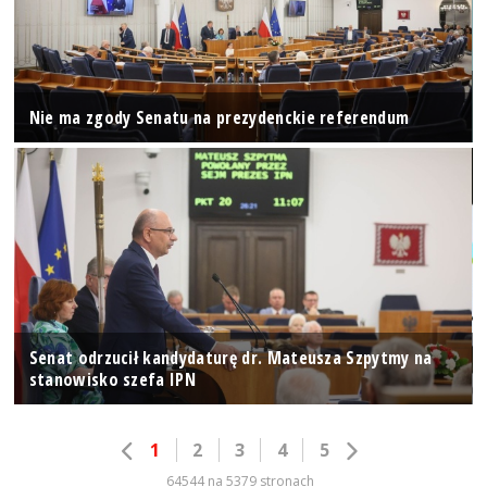
Nie ma zgody Senatu na prezydenckie referendum
Senat odrzucił kandydaturę dr. Mateusza Szpytmy na
stanowisko szefa IPN
1
2
3
4
5
64544 na 5379 stronach