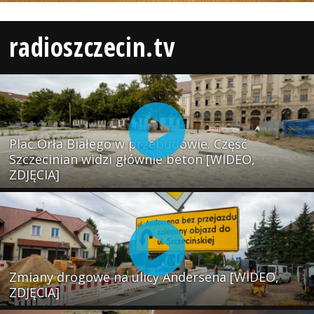
radioszczecin.tv
Plac Orła Białego w przebudowie. Część
Szczecinian widzi głównie beton [WIDEO,
ZDJĘCIA]
Zmiany drogowe na ulicy Andersena [WIDEO,
ZDJĘCIA]