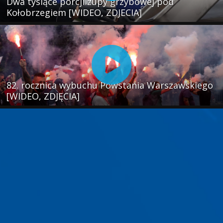
Dwa tysiące porcji zupy grzybowej pod
Kołobrzegiem [WIDEO, ZDJECIA]
82. rocznica wybuchu Powstania Warszawskiego
[WIDEO, ZDJĘCIA]