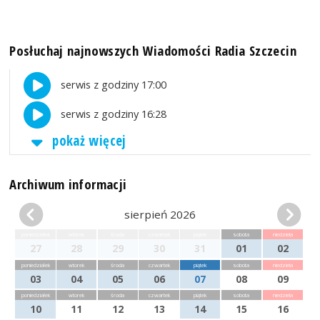
Posłuchaj najnowszych Wiadomości Radia Szczecin
serwis z godziny 17:00
serwis z godziny 16:28
pokaż więcej
Archiwum informacji
sierpień 2026
poniedziałek
wtorek
środa
czwartek
piątek
sobota
niedziela
27
28
29
30
31
01
02
poniedziałek
wtorek
środa
czwartek
piątek
sobota
niedziela
03
04
05
06
07
08
09
poniedziałek
wtorek
środa
czwartek
piątek
sobota
niedziela
10
11
12
13
14
15
16