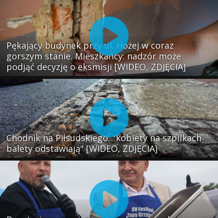
Pękający budynek przy ul. Hożej w coraz
gorszym stanie. Mieszkańcy: nadzór może
podjąć decyzję o eksmisji [WIDEO, ZDJĘCIA]
Chodnik na Piłsudskiego: "kobiety na szpilkach
balety odstawiają" [WIDEO, ZDJĘCIA]