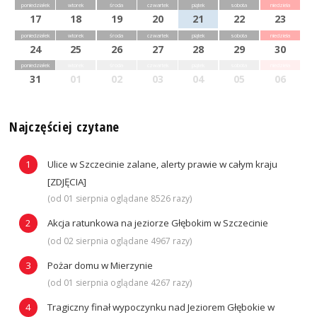
poniedziałek
wtorek
środa
czwartek
piątek
sobota
niedziela
17
18
19
20
21
22
23
poniedziałek
wtorek
środa
czwartek
piątek
sobota
niedziela
24
25
26
27
28
29
30
poniedziałek
wtorek
środa
czwartek
piątek
sobota
niedziela
31
01
02
03
04
05
06
Najczęściej czytane
Ulice w Szczecinie zalane, alerty prawie w całym kraju
[ZDJĘCIA]
(od 01 sierpnia oglądane 8526 razy)
Akcja ratunkowa na jeziorze Głębokim w Szczecinie
(od 02 sierpnia oglądane 4967 razy)
Pożar domu w Mierzynie
(od 01 sierpnia oglądane 4267 razy)
Tragiczny finał wypoczynku nad Jeziorem Głębokie w