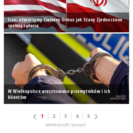
Iran: otworzymy Cieśninę Ormuz jak Stany Zjednoczone
spełnią żądania
W Wielkopolsce aresztowano przemytników i ich
klientów
1
2
3
4
5
64569 na 5381 stronach