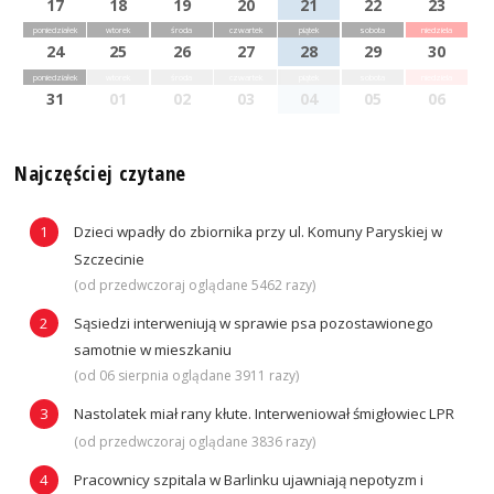
17
18
19
20
21
22
23
poniedziałek
wtorek
środa
czwartek
piątek
sobota
niedziela
24
25
26
27
28
29
30
poniedziałek
wtorek
środa
czwartek
piątek
sobota
niedziela
31
01
02
03
04
05
06
Najczęściej czytane
Dzieci wpadły do zbiornika przy ul. Komuny Paryskiej w
Szczecinie
(od przedwczoraj oglądane 5462 razy)
Sąsiedzi interweniują w sprawie psa pozostawionego
samotnie w mieszkaniu
(od 06 sierpnia oglądane 3911 razy)
Nastolatek miał rany kłute. Interweniował śmigłowiec LPR
(od przedwczoraj oglądane 3836 razy)
Pracownicy szpitala w Barlinku ujawniają nepotyzm i