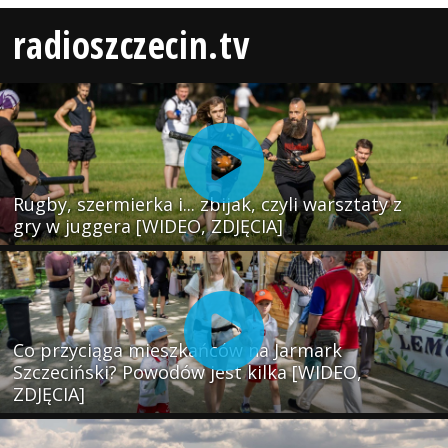
radioszczecin.tv
Rugby, szermierka i... zbijak, czyli warsztaty z
gry w juggera [WIDEO, ZDJĘCIA]
Co przyciąga mieszkańców na Jarmark
Szczeciński? Powodów jest kilka [WIDEO,
ZDJĘCIA]