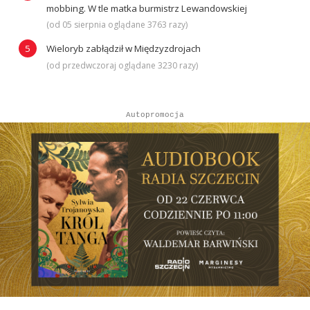
mobbing. W tle matka burmistrz Lewandowskiej
(od 05 sierpnia oglądane 3763 razy)
Wieloryb zabłądził w Międzyzdrojach
(od przedwczoraj oglądane 3230 razy)
Autopromocja