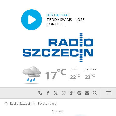
SŁUCHAJ TERAZ
TEDDY SWIMS - LOSE
CONTROL
°C
jutro
pojutrze
17
°C
°C
22
23
Najlepiej po prostu do nas zadzwoń
Odwiedź nas na Facebook-u
Odwiedź nas na X
Odwiedź nas na Instagram-ie
Odwiedź nas na TikTok-u
Szukaj nas na Spotify
Wyślij do nas w
Szukaj
Radio Szczecin
»
Polska i świat
Autopromocja
Reklama