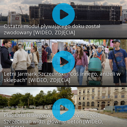
Ostatni moduł pływającego doku został
zwodowany [WIDEO, ZDJĘCIA]
Letni Jarmark Szczeciński. "Coś innego, aniżeli w
sklepach" [WIDEO, ZDJĘCIA]
Plac Orła Białego w przebudowie. Część
Szczecinian widzi głównie beton [WIDEO,