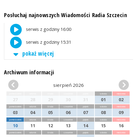
Posłuchaj najnowszych Wiadomości Radia Szczecin
serwis z godziny 16:00
serwis z godziny 15:31
pokaż więcej
Archiwum informacji
sierpień 2026
poniedziałek
wtorek
środa
czwartek
piątek
sobota
niedziela
27
28
29
30
31
01
02
poniedziałek
wtorek
środa
czwartek
piątek
sobota
niedziela
03
04
05
06
07
08
09
poniedziałek
wtorek
środa
czwartek
piątek
sobota
niedziela
10
11
12
13
14
15
16
poniedziałek
wtorek
środa
czwartek
piątek
sobota
niedziela