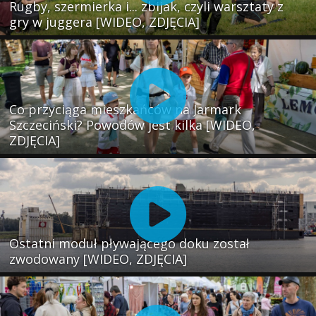
Rugby, szermierka i... zbijak, czyli warsztaty z
gry w juggera [WIDEO, ZDJĘCIA]
Co przyciąga mieszkańców na Jarmark
Szczeciński? Powodów jest kilka [WIDEO,
ZDJĘCIA]
Ostatni moduł pływającego doku został
zwodowany [WIDEO, ZDJĘCIA]