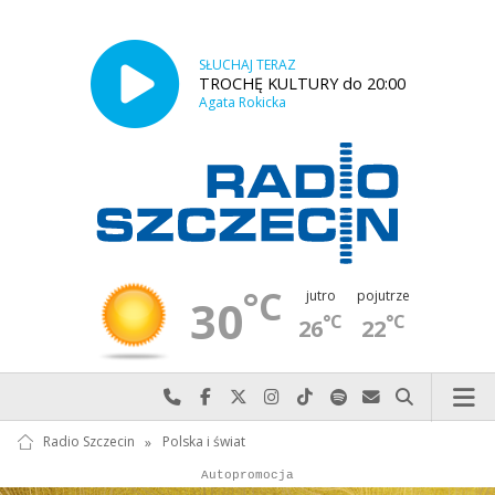
SŁUCHAJ TERAZ
TROCHĘ KULTURY do 20:00
Agata Rokicka
°C
jutro
pojutrze
30
°C
°C
26
22
Najlepiej po prostu do nas zadzwoń
Odwiedź nas na Facebook-u
Odwiedź nas na X
Odwiedź nas na Instagram-ie
Odwiedź nas na TikTok-u
Szukaj nas na Spotify
Wyślij do nas w
Szukaj
Radio Szczecin
»
Polska i świat
Autopromocja
Reklama