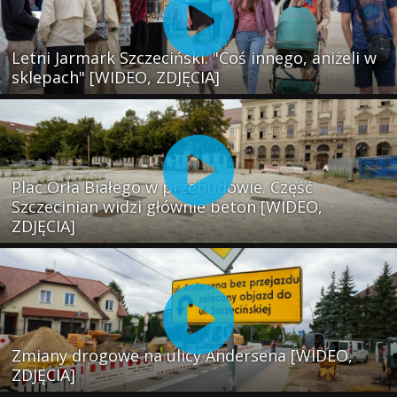
Letni Jarmark Szczeciński. "Coś innego, aniżeli w
sklepach" [WIDEO, ZDJĘCIA]
Plac Orła Białego w przebudowie. Część
Szczecinian widzi głównie beton [WIDEO,
ZDJĘCIA]
Zmiany drogowe na ulicy Andersena [WIDEO,
ZDJĘCIA]