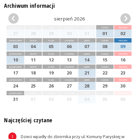
Archiwum informacji
sierpień 2026
poniedziałek
wtorek
środa
czwartek
piątek
sobota
niedziela
27
28
29
30
31
01
02
poniedziałek
wtorek
środa
czwartek
piątek
sobota
niedziela
03
04
05
06
07
08
09
poniedziałek
wtorek
środa
czwartek
piątek
sobota
niedziela
10
11
12
13
14
15
16
poniedziałek
wtorek
środa
czwartek
piątek
sobota
niedziela
17
18
19
20
21
22
23
poniedziałek
wtorek
środa
czwartek
piątek
sobota
niedziela
24
25
26
27
28
29
30
poniedziałek
wtorek
środa
czwartek
piątek
sobota
niedziela
31
01
02
03
04
05
06
Najczęściej czytane
Dzieci wpadły do zbiornika przy ul. Komuny Paryskiej w