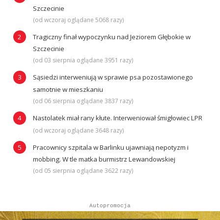
Szczecinie
(od wczoraj oglądane 5068 razy)
Tragiczny finał wypoczynku nad Jeziorem Głębokie w
Szczecinie
(od 03 sierpnia oglądane 3951 razy)
Sąsiedzi interweniują w sprawie psa pozostawionego
samotnie w mieszkaniu
(od 06 sierpnia oglądane 3837 razy)
Nastolatek miał rany kłute. Interweniował śmigłowiec LPR
(od wczoraj oglądane 3648 razy)
Pracownicy szpitala w Barlinku ujawniają nepotyzm i
mobbing. W tle matka burmistrz Lewandowskiej
(od 05 sierpnia oglądane 3622 razy)
Autopromocja