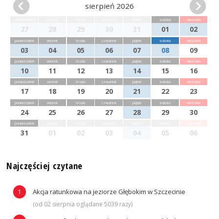
sierpień 2026
poniedziałek
wtorek
środa
czwartek
piątek
sobota
niedziela
27
28
29
30
31
01
02
poniedziałek
wtorek
środa
czwartek
piątek
sobota
niedziela
03
04
05
06
07
08
09
poniedziałek
wtorek
środa
czwartek
piątek
sobota
niedziela
10
11
12
13
14
15
16
poniedziałek
wtorek
środa
czwartek
piątek
sobota
niedziela
17
18
19
20
21
22
23
poniedziałek
wtorek
środa
czwartek
piątek
sobota
niedziela
24
25
26
27
28
29
30
poniedziałek
wtorek
środa
czwartek
piątek
sobota
niedziela
31
01
02
03
04
05
06
Najczęściej czytane
Akcja ratunkowa na jeziorze Głębokim w Szczecinie
(od 02 sierpnia oglądane 5039 razy)