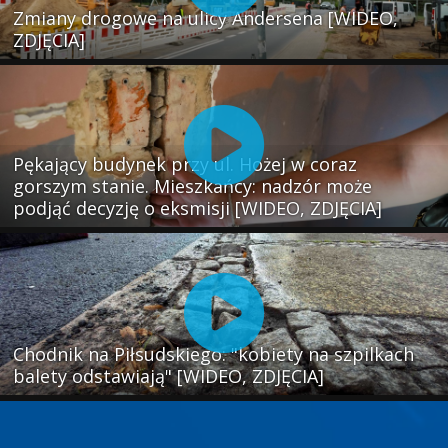
Zmiany drogowe na ulicy Andersena [WIDEO,
ZDJĘCIA]
Pękający budynek przy ul. Hożej w coraz
gorszym stanie. Mieszkańcy: nadzór może
podjąć decyzję o eksmisji [WIDEO, ZDJĘCIA]
Chodnik na Piłsudskiego: "kobiety na szpilkach
balety odstawiają" [WIDEO, ZDJĘCIA]