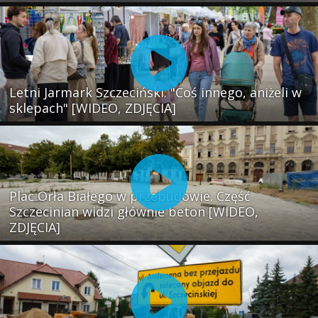
Letni Jarmark Szczeciński. "Coś innego, aniżeli w
sklepach" [WIDEO, ZDJĘCIA]
Plac Orła Białego w przebudowie. Część
Szczecinian widzi głównie beton [WIDEO,
ZDJĘCIA]