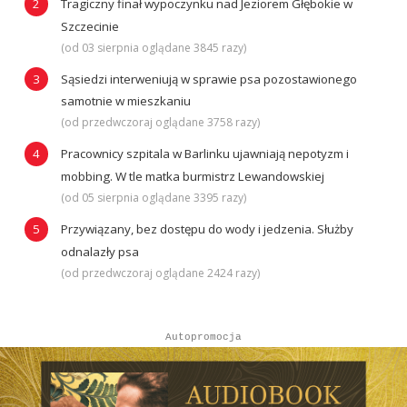
Tragiczny finał wypoczynku nad Jeziorem Głębokie w
Szczecinie
(od 03 sierpnia oglądane 3845 razy)
Sąsiedzi interweniują w sprawie psa pozostawionego
samotnie w mieszkaniu
(od przedwczoraj oglądane 3758 razy)
Pracownicy szpitala w Barlinku ujawniają nepotyzm i
mobbing. W tle matka burmistrz Lewandowskiej
(od 05 sierpnia oglądane 3395 razy)
Przywiązany, bez dostępu do wody i jedzenia. Służby
odnalazły psa
(od przedwczoraj oglądane 2424 razy)
Autopromocja