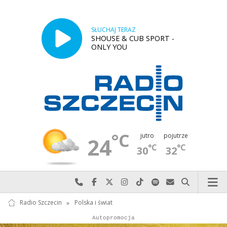
SŁUCHAJ TERAZ
SHOUSE & CUB SPORT -
ONLY YOU
°C
jutro
pojutrze
24
°C
°C
30
32
Najlepiej po prostu do nas zadzwoń
Odwiedź nas na Facebook-u
Odwiedź nas na X
Odwiedź nas na Instagram-ie
Odwiedź nas na TikTok-u
Szukaj nas na Spotify
Wyślij do nas w
Szukaj
Radio Szczecin
»
Polska i świat
Autopromocja
Reklama