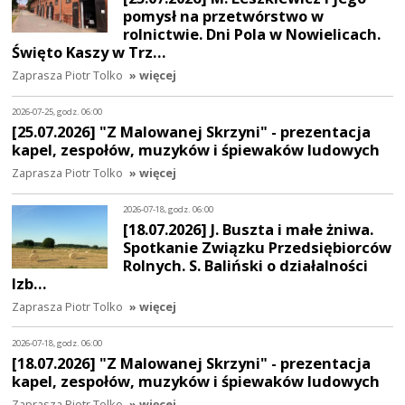
pomysł na przetwórstwo w
rolnictwie. Dni Pola w Nowielicach.
Święto Kaszy w Trz…
Zaprasza Piotr Tolko
» więcej
2026-07-25, godz. 06:00
[25.07.2026] "Z Malowanej Skrzyni" - prezentacja
kapel, zespołów, muzyków i śpiewaków ludowych
Zaprasza Piotr Tolko
» więcej
2026-07-18, godz. 06:00
[18.07.2026] J. Buszta i małe żniwa.
Spotkanie Związku Przedsiębiorców
Rolnych. S. Baliński o działalności
Izb…
Zaprasza Piotr Tolko
» więcej
2026-07-18, godz. 06:00
[18.07.2026] "Z Malowanej Skrzyni" - prezentacja
kapel, zespołów, muzyków i śpiewaków ludowych
Zaprasza Piotr Tolko
» więcej