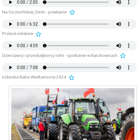
Na Szczecińskiej Ziemi - powitanie
Protest rolników
Dzierżawcy i przedsiębiorcy rolni - spotkanie w Barzkowicach
Łobeska Baba Wielkanocna 2024
Ł