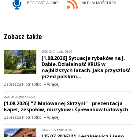
PODCAST AUDIO
AKTUALNOŚCI RSS
Zobacz także
2026-08-01, godz. 06:00
[1.08.2026] Sytuacja rybaków na J.
Dąbie. Działalność KRUS w
najbliższych latach. Jaka przyszłość
przed polskim…
Zaprasza Piotr Tolko
» więcej
2026-08-01, godz. 06:00
[1.08.2026] "Z Malowanej Skrzyni" - prezentacja
kapel, zespołów, muzyków i śpiewaków ludowych
Zaprasza Piotr Tolko
» więcej
2026-07-25, godz. 06:00
[25.07.2026] M. Leszkiewicz i jego