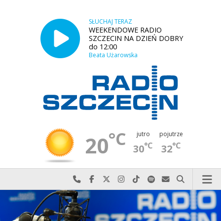
SŁUCHAJ TERAZ
WEEKENDOWE RADIO
SZCZECIN NA DZIEŃ DOBRY
do 12:00
Beata Użarowska
°C
jutro
pojutrze
20
°C
°C
30
32
Najlepiej po prostu do nas zadzwoń
Odwiedź nas na Facebook-u
Odwiedź nas na X
Odwiedź nas na Instagram-ie
Odwiedź nas na TikTok-u
Szukaj nas na Spotify
Wyślij do nas w
Szukaj