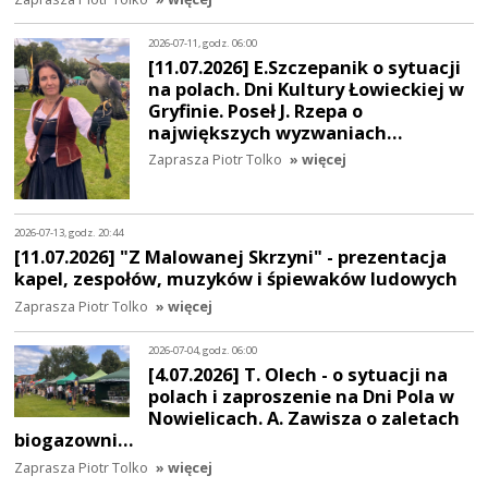
2026-07-11, godz. 06:00
[11.07.2026] E.Szczepanik o sytuacji
na polach. Dni Kultury Łowieckiej w
Gryfinie. Poseł J. Rzepa o
największych wyzwaniach…
Zaprasza Piotr Tolko
» więcej
2026-07-13, godz. 20:44
[11.07.2026] "Z Malowanej Skrzyni" - prezentacja
kapel, zespołów, muzyków i śpiewaków ludowych
Zaprasza Piotr Tolko
» więcej
2026-07-04, godz. 06:00
[4.07.2026] T. Olech - o sytuacji na
polach i zaproszenie na Dni Pola w
Nowielicach. A. Zawisza o zaletach
biogazowni…
Zaprasza Piotr Tolko
» więcej