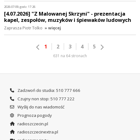
2026-07-09, godz. 17:26
[4.07.2026] "Z Malowanej Skrzyni" - prezentacja
kapel, zespołów, muzyków i śpiewaków ludowych
Zaprasza Piotr Tolko
» więcej
1
2
3
4
5
631 na 64 stronach
Zadzwoń do studia: 510 777 666
Czujny non stop: 510 777 222
Wyślij do nas wiadomość
Prognoza pogody
radioszczecin.pl
radioszczecinextra.pl