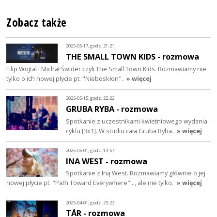
Zobacz także
2025-05-17, godz. 21:21
THE SMALL TOWN KIDS - rozmowa
Filip Wojtal i Michał Świder czyli The Small Town Kids. Rozmawiamy nie
tylko o ich nowej płycie pt. "Nieboskłon".
» więcej
2025-05-15, godz. 22:22
GRUBA RYBA - rozmowa
Spotkanie z uczestnikami kwietniowego wydania
cyklu [3x1]. W studiu cała Gruba Ryba.
» więcej
2025-05-01, godz. 13:57
INA WEST - rozmowa
Spotkanie z Iną West. Rozmawiamy głównie o jej
nowej płycie pt. "Path Toward Everywhere"..., ale nie tylko.
» więcej
2025-04-01, godz. 23:23
TÁR - rozmowa