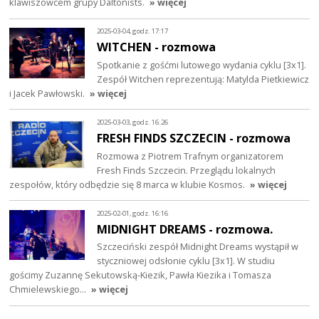
klawiszowcem grupy Daltonists.
» więcej
2025-03-04, godz. 17:17
WITCHEN - rozmowa
Spotkanie z gośćmi lutowego wydania cyklu [3x1].
Zespół Witchen reprezentują: Matylda Pietkiewicz
i Jacek Pawłowski.
» więcej
2025-03-03, godz. 16:26
FRESH FINDS SZCZECIN - rozmowa
Rozmowa z Piotrem Trafnym organizatorem
Fresh Finds Szczecin. Przeglądu lokalnych
zespołów, który odbędzie się 8 marca w klubie Kosmos.
» więcej
2025-02-01, godz. 16:16
MIDNIGHT DREAMS - rozmowa.
Szczeciński zespół Midnight Dreams wystąpił w
styczniowej odsłonie cyklu [3x1]. W studiu
gościmy Zuzannę Sekutowską-Kiezik, Pawła Kiezika i Tomasza
Chmielewskiego…
» więcej