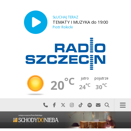
SŁUCHAJ TERAZ
TEMATY I MUZYKA do 19:00
Piotr Rokicki
°C
jutro
pojutrze
20
°C
°C
24
30
Najlepiej po prostu do nas zadzwoń
Odwiedź nas na Facebook-u
Odwiedź nas na X
Odwiedź nas na Instagram-ie
Odwiedź nas na TikTok-u
Szukaj nas na Spotify
Wyślij do nas w
Szukaj