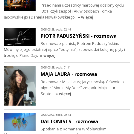
Przed nami uczestnicy marcowej odsłony cyklu
[3x1] czyli zespół TÁR w osobach Tomka
Jackowskiego i Daniela Nowakowskiego.
» więcej
2025-03-28, godz. 22:44
PIOTR PADUSZYŃSKI - rozmowa
Rozmowa z pianistą Piotrem Paduszyńskim.
Mówimy o jego ostatniej ep-ce "eutymia", zapowiedzi kolejnej płyty i
trochę o Piano Day.
» więcej
2025-03-25, godz. 01:11
MAJA LAURA - rozmowa
Rozmowa z Mają Laurą Jaryczewską. Głównie o
płycie "Monk, My Dear" zespołu Maja Laura
Septet.
» więcej
2025-03-06, godz. 00:44
DALTONISTS - rozmowa
Spotkanie z Romanem Wróblewskim,