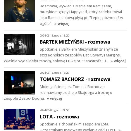
Rozmowa, wywiad z Maciejem Ramiszem,
muzykiem grupy Happysad, który zadebiutował
jako Ramisz solową płytą pt. "Lepiej późno niż w
ogóle".
» więcej
2024-06-15, godz. 15:20
BARTEK MIEŻYŃSKI - rozmowa
Spotkanie z Bartkiem Mieżyńskim znanym ze
szczecińskich zespołów List Otwarty i Margins.
Właśnie wydał debiutancką, solową EP-kę pt. "Katastrofa". I…
» więcej
2024-06-13, godz. 16:29
TOMASZ BACHORZ - rozmowa
Moim gościem jest Tomasz Bachorz a
rozmawiamy trochę o Skajdogu a trochę o
zespole Zespół Dodna.
» więcej
2024-06-08, godz. 21:50
LOTA - rozmowa
Spotkanie z chojeńskim zespołem Lota.
Uczestnikami majowego wydania cyklu [3x1]
»