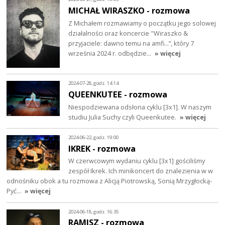
MICHAŁ WIRASZKO - rozmowa
Z Michałem rozmawiamy o początku jego solowej
działalności oraz koncercie "Wiraszko &
przyjaciele: dawno temu na amfi…”, który 7
września 2024 r. odbędzie…
» więcej
2024-07-28, godz. 14:14
QUEENKUTEE - rozmowa
Niespodziewana odsłona cyklu [3x1]. W naszym
studiu Julia Suchy czyli Queenkutee.
» więcej
2024-06-22, godz. 19:00
IKREK - rozmowa
W czerwcowym wydaniu cyklu [3x1] gościliśmy
zespół Ikrek. Ich minikoncert do znalezienia w w
odnośniku obok a tu rozmowa z Alicją Piotrowską, Sonią Mrzygłocką-
Pyć…
» więcej
2024-06-18, godz. 16:35
RAMISZ - rozmowa