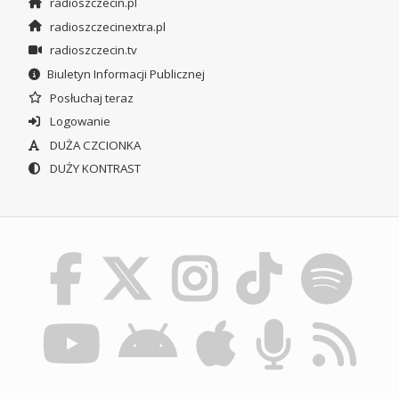
radioszczecin.pl
radioszczecinextra.pl
radioszczecin.tv
Biuletyn Informacji Publicznej
Posłuchaj teraz
Logowanie
DUŻA CZCIONKA
DUŻY KONTRAST