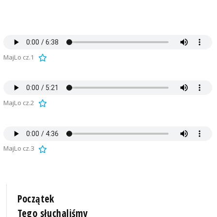
MajLo cz.1
MajLo cz.2
MajLo cz.3
Początek
Tego słuchaliśmy