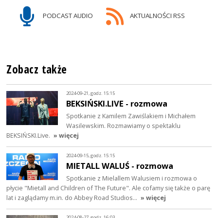
PODCAST AUDIO
AKTUALNOŚCI RSS
Zobacz także
2024-09-21, godz. 15:15
BEKSIŃSKI.LIVE - rozmowa
Spotkanie z Kamilem Zawiślakiem i Michałem
Wasilewskim. Rozmawiamy o spektaklu
BEKSIŃSKI.Live.
» więcej
2024-09-15, godz. 15:15
MIETALL WALUŚ - rozmowa
Spotkanie z Mielallem Walusiem i rozmowa o
płycie "Mietall and Children of The Future". Ale cofamy się także o parę
lat i zaglądamy m.in. do Abbey Road Studios…
» więcej
2024-08-27, godz. 16:03