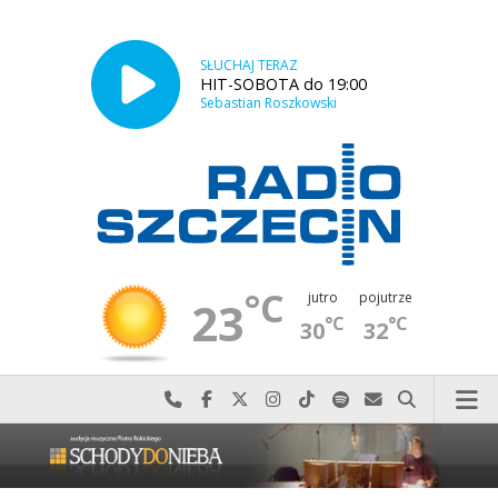
SŁUCHAJ TERAZ
HIT-SOBOTA do 19:00
Sebastian Roszkowski
°C
jutro
pojutrze
23
°C
°C
30
32
Najlepiej po prostu do nas zadzwoń
Odwiedź nas na Facebook-u
Odwiedź nas na X
Odwiedź nas na Instagram-ie
Odwiedź nas na TikTok-u
Szukaj nas na Spotify
Wyślij do nas w
Szukaj