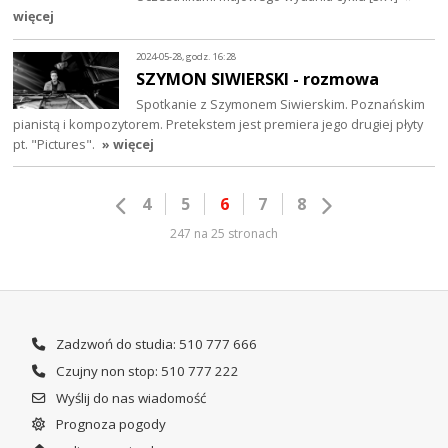
więcej
2024-05-28, godz. 16:28
SZYMON SIWIERSKI - rozmowa
Spotkanie z Szymonem Siwierskim. Poznańskim
pianistą i kompozytorem. Pretekstem jest premiera jego drugiej płyty
pt. "Pictures".
» więcej
4
5
6
7
8
247 na 25 stronach
Zadzwoń do studia: 510 777 666
Czujny non stop: 510 777 222
Wyślij do nas wiadomość
Prognoza pogody