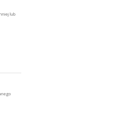
mniej lub
wanego