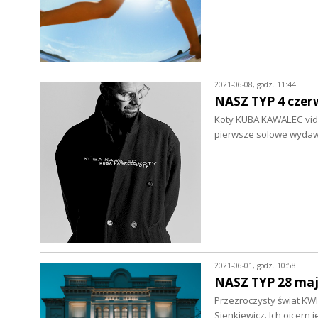
2021-06-08, godz. 11:44
NASZ TYP 4 czer
Koty KUBA KAWALEC vide
pierwsze solowe wydaw
2021-06-01, godz. 10:58
NASZ TYP 28 maj
Przezroczysty świat KWIA
Sienkiewicz. Ich ojcem 