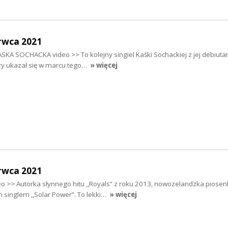
rwca 2021
ASKA SOCHACKA video >> To kolejny singiel Kaśki Sochackiej z jej debiuta
óry ukazał się w marcu tego…
» więcej
rwca 2021
o >> Autorka słynnego hitu ,,Royals” z roku 2013, nowozelandzka piose
singlem ,,Solar Power”. To lekki…
» więcej