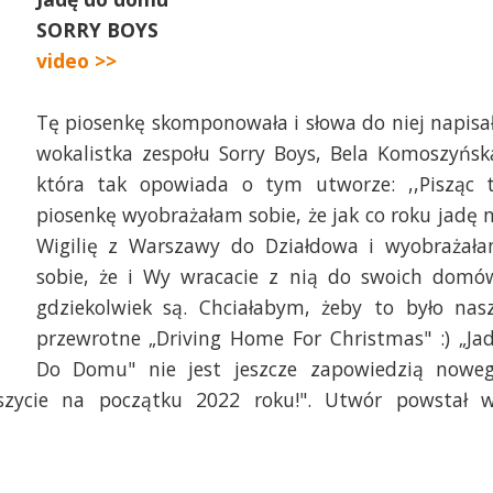
SORRY BOYS
video >>
Tę piosenkę skomponowała i słowa do niej napisa
wokalistka zespołu Sorry Boys, Bela Komoszyńsk
która tak opowiada o tym utworze: ,,Pisząc 
piosenkę wyobrażałam sobie, że jak co roku jadę 
Wigilię z Warszawy do Działdowa i wyobrażał
sobie, że i Wy wracacie z nią do swoich domó
gdziekolwiek są. Chciałabym, żeby to było nas
przewrotne „Driving Home For Christmas" :) „Ja
Do Domu" nie jest jeszcze zapowiedzią nowe
szycie na początku 2022 roku!". Utwór powstał 