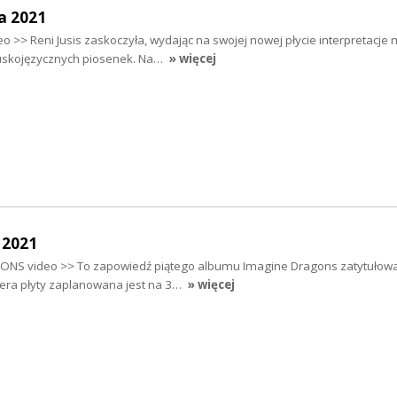
a 2021
o >> Reni Jusis zaskoczyła, wydając na swojej nowej płycie interpretacje 
cuskojęzycznych piosenek. Na…
» więcej
 2021
NS video >> To zapowiedź piątego albumu Imagine Dragons zatytuło
iera płyty zaplanowana jest na 3…
» więcej