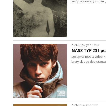
swój najnowszy singiel
2021-07-29, godz. 14:04
NASZ TYP 23 lipc
Lost JAKE BUGG video >
brytyjskiego debiutanta
2021-07-17, godz. 13:01