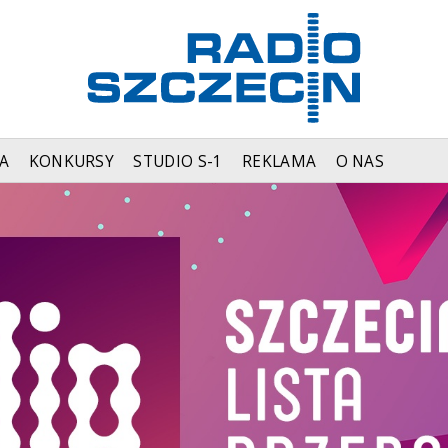
A
KONKURSY
STUDIO S-1
REKLAMA
O NAS