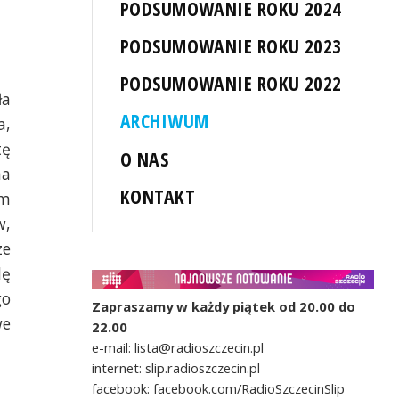
PODSUMOWANIE ROKU 2024
PODSUMOWANIE ROKU 2023
PODSUMOWANIE ROKU 2022
ła
ARCHIWUM
a,
tę
O NAS
na
KONTAKT
am
w,
ze
dę
go
Zapraszamy w każdy piątek od 20.00 do
we
22.00
e-mail: lista@radioszczecin.pl
internet: slip.radioszczecin.pl
facebook: facebook.com/RadioSzczecinSlip