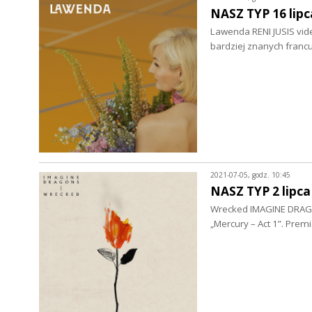
NASZ TYP 16 lipc
Lawenda RENI JUSIS vide
bardziej znanych fran
2021-07-05, godz. 10:45
NASZ TYP 2 lipca
Wrecked IMAGINE DRAGO
„Mercury – Act 1”. Prem