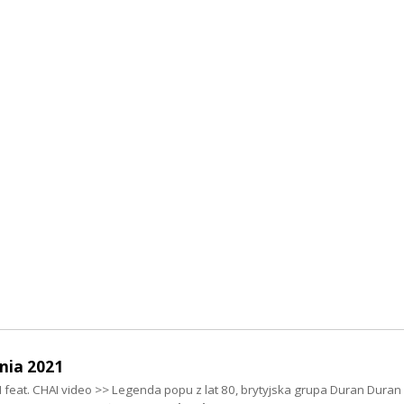
nia 2021
feat. CHAI video >> Legenda popu z lat 80, brytyjska grupa Duran Duran