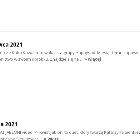
wca 2021
o >> Kuba Kawalec to wokalista grupy Happysad. Miesiąc temu zapowie
nictwo w swoim dorobku. Znajdzie się na…
» więcej
a 2021
T JABŁONI video >> Kwiat Jabłoni to duet, który tworzą Katarzyna Sienkiew
jest Kuba Sienkiewicz…
» więcej