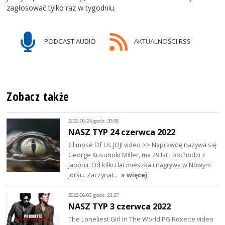
zagłosować tylko raz w tygodniu.
PODCAST AUDIO
AKTUALNOŚCI RSS
Zobacz także
2022-06-24, godz. 20:08
NASZ TYP 24 czerwca 2022
Glimpse Of Us JOJI video >> Naprawdę nazywa się
George Kusunoki Miller, ma 29 lat i pochodzi z
Japonii. Od kilku lat mieszka i nagrywa w Nowym
Jorku. Zaczynał…
» więcej
2022-06-03, godz. 23:27
NASZ TYP 3 czerwca 2022
The Loneliest Girl In The World PG Roxette video