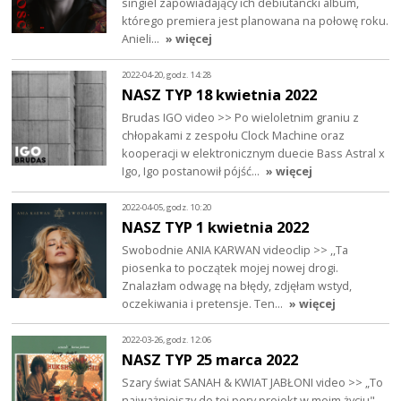
singiel zapowiadający ich debiutancki album,
którego premiera jest planowana na połowę roku.
Anieli…
» więcej
2022-04-20, godz. 14:28
NASZ TYP 18 kwietnia 2022
Brudas IGO video >> Po wieloletnim graniu z
chłopakami z zespołu Clock Machine oraz
kooperacji w elektronicznym duecie Bass Astral x
Igo, Igo postanowił pójść…
» więcej
2022-04-05, godz. 10:20
NASZ TYP 1 kwietnia 2022
Swobodnie ANIA KARWAN videoclip >> ,,Ta
piosenka to początek mojej nowej drogi.
Znalazłam odwagę na błędy, zdjęłam wstyd,
oczekiwania i pretensje. Ten…
» więcej
2022-03-26, godz. 12:06
NASZ TYP 25 marca 2022
Szary świat SANAH & KWIAT JABŁONI video >> „To
najważniejszy do tej pory projekt w moim życiu" –