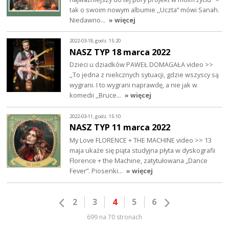
tak o swoim nowym albumie ,,Uczta” mówi Sanah.
Niedawno…
» więcej
2022-03-18, godz. 15:20
NASZ TYP 18 marca 2022
Dzieci u dziadków PAWEŁ DOMAGAŁA video >>
,,To jedna z nielicznych sytuacji, gdzie wszyscy są
wygrani. I to wygrani naprawdę, a nie jak w
komedii ,,Bruce…
» więcej
2022-03-11, godz. 15:10
NASZ TYP 11 marca 2022
My Love FLORENCE + THE MACHINE video >> 13
maja ukaże się piąta studyjna płyta w dyskografii
Florence + the Machine, zatytułowana „Dance
Fever”. Piosenki…
» więcej
2
3
4
5
6
699 na 70 stronach