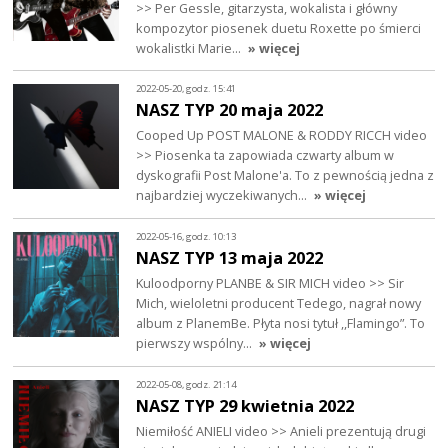
>> Per Gessle, gitarzysta, wokalista i główny
kompozytor piosenek duetu Roxette po śmierci
wokalistki Marie…
» więcej
2022-05-20, godz. 15:41
NASZ TYP 20 maja 2022
Cooped Up POST MALONE & RODDY RICCH video
>> Piosenka ta zapowiada czwarty album w
dyskografii Post Malone'a. To z pewnością jedna z
najbardziej wyczekiwanych…
» więcej
2022-05-16, godz. 10:13
NASZ TYP 13 maja 2022
Kuloodporny PLANBE & SIR MICH video >> Sir
Mich, wieloletni producent Tedego, nagrał nowy
album z PlanemBe. Płyta nosi tytuł ,,Flamingo”. To
pierwszy wspólny…
» więcej
2022-05-08, godz. 21:14
NASZ TYP 29 kwietnia 2022
Niemiłość ANIELI video >> Anieli prezentują drugi