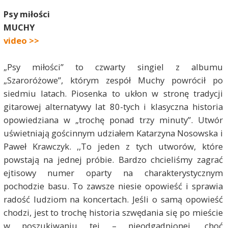
Psy miłości
MUCHY
video >>
„Psy miłości” to czwarty singiel z albumu
„Szaroróżowe”, którym zespół Muchy powrócił po
siedmiu latach. Piosenka to ukłon w stronę tradycji
gitarowej alternatywy lat 80-tych i klasyczna historia
opowiedziana w „trochę ponad trzy minuty”. Utwór
uświetniają gościnnym udziałem Katarzyna Nosowska i
Paweł Krawczyk. ,,To jeden z tych utworów, które
powstają na jednej próbie. Bardzo chcieliśmy zagrać
ejtisowy numer oparty na charakterystycznym
pochodzie basu. To zawsze niesie opowieść i sprawia
radość ludziom na koncertach. Jeśli o samą opowieść
chodzi, jest to trochę historia szwędania się po mieście
w poszukiwaniu tej – nieodgadnionej, choć