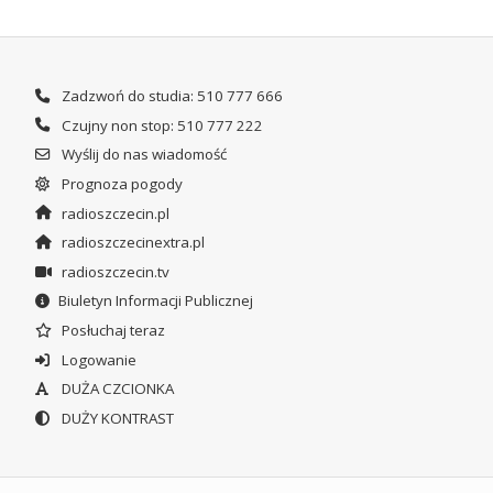
Zadzwoń do studia: 510 777 666
Czujny non stop: 510 777 222
Wyślij do nas wiadomość
Prognoza pogody
radioszczecin.pl
radioszczecinextra.pl
radioszczecin.tv
Biuletyn Informacji Publicznej
Posłuchaj teraz
Logowanie
DUŻA CZCIONKA
DUŻY KONTRAST