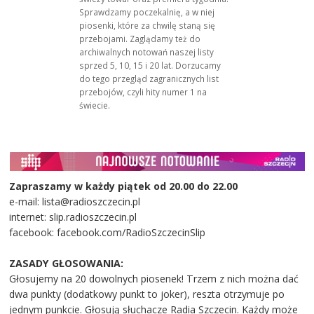
Sprawdzamy poczekalnię, a w niej
piosenki, które za chwilę staną się
przebojami. Zaglądamy też do
archiwalnych notowań naszej listy
sprzed 5, 10, 15 i 20 lat. Dorzucamy
do tego przegląd zagranicznych list
przebojów, czyli hity numer 1 na
świecie.
Zapraszamy w każdy piątek od 20.00 do 22.00
e-mail: lista@radioszczecin.pl
internet: slip.radioszczecin.pl
facebook: facebook.com/RadioSzczecinSlip
ZASADY GŁOSOWANIA:
Głosujemy na 20 dowolnych piosenek! Trzem z nich można dać
dwa punkty (dodatkowy punkt to joker), reszta otrzymuje po
jednym punkcie. Głosują słuchacze Radia Szczecin. Każdy może