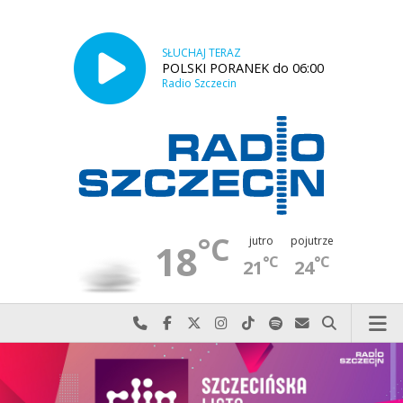
SŁUCHAJ TERAZ
POLSKI PORANEK do 06:00
Radio Szczecin
°C
jutro
pojutrze
18
°C
°C
21
24
Najlepiej po prostu do nas zadzwoń
Odwiedź nas na Facebook-u
Odwiedź nas na X
Odwiedź nas na Instagram-ie
Odwiedź nas na TikTok-u
Szukaj nas na Spotify
Wyślij do nas w
Szukaj