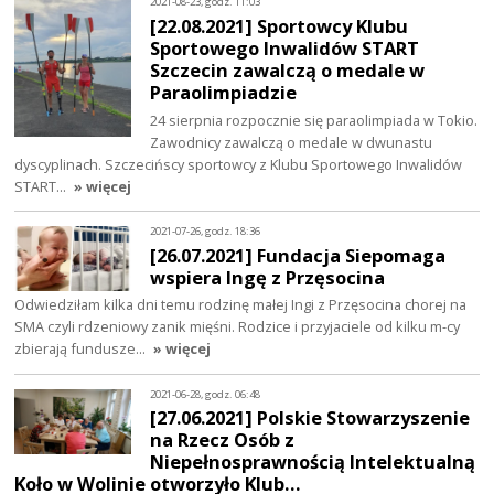
2021-08-23, godz. 11:03
[22.08.2021] Sportowcy Klubu
Sportowego Inwalidów START
Szczecin zawalczą o medale w
Paraolimpiadzie
24 sierpnia rozpocznie się paraolimpiada w Tokio.
Zawodnicy zawalczą o medale w dwunastu
dyscyplinach. Szczecińscy sportowcy z Klubu Sportowego Inwalidów
START…
» więcej
2021-07-26, godz. 18:36
[26.07.2021] Fundacja Siepomaga
wspiera Ingę z Przęsocina
Odwiedziłam kilka dni temu rodzinę małej Ingi z Przęsocina chorej na
SMA czyli rdzeniowy zanik mięśni. Rodzice i przyjaciele od kilku m-cy
zbierają fundusze…
» więcej
2021-06-28, godz. 06:48
[27.06.2021] Polskie Stowarzyszenie
na Rzecz Osób z
Niepełnosprawnością Intelektualną
Koło w Wolinie otworzyło Klub…