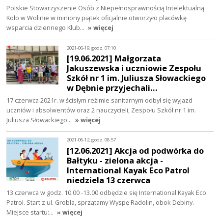
Polskie Stowarzyszenie Osób z Niepełnosprawnością Intelektualną
Koło w Wolinie w miniony piątek oficjalnie otworzyło placówkę
wsparcia dziennego Klub…
» więcej
2021-06-19, godz. 07:10
[19.06.2021] Małgorzata
Jakuszewska i uczniowie Zespołu
Szkół nr 1 im. Juliusza Słowackiego
w Dębnie przyjechali…
17 czerwca 2021r. w ścisłym reżimie sanitarnym odbył się wyjazd
uczniów i absolwentów oraz 2 nauczycieli, Zespołu Szkół nr 1 im.
Juliusza Słowackiego…
» więcej
2021-06-12, godz. 08:57
[12.06.2021] Akcja od podwórka do
Bałtyku - zielona akcja -
International Kayak Eco Patrol
niedziela 13 czerwca
13 czerwca w godz. 10.00 -13.00 odbędzie się International Kayak Eco
Patrol. Start z ul. Grobla, sprzątamy Wyspę Radolin, obok Dębiny.
Miejsce startu:…
» więcej