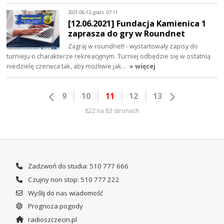
2021-06-12, godz. 07:11
[12.06.2021] Fundacja Kamienica 1
zaprasza do gry w Roundnet
Zagraj w roundnet! - wystartowały zapisy do
turnieju o charakterze rekreacyjnym. Turniej odbędzie się w ostatnią
niedzielę czerwca tak, aby możliwie jak…
» więcej
9
10
11
12
13
822 na 83 stronach
Zadzwoń do studia: 510 777 666
Czujny non stop: 510 777 222
Wyślij do nas wiadomość
Prognoza pogody
radioszczecin.pl