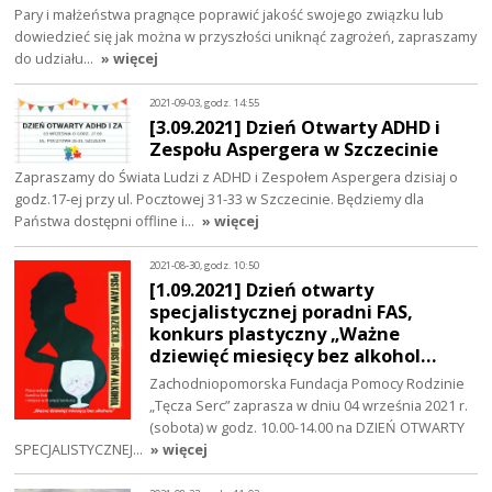
Pary i małżeństwa pragnące poprawić jakość swojego związku lub
dowiedzieć się jak można w przyszłości uniknąć zagrożeń, zapraszamy
do udziału…
» więcej
2021-09-03, godz. 14:55
[3.09.2021] Dzień Otwarty ADHD i
Zespołu Aspergera w Szczecinie
Zapraszamy do Świata Ludzi z ADHD i Zespołem Aspergera dzisiaj o
godz.17-ej przy ul. Pocztowej 31-33 w Szczecinie. Będziemy dla
Państwa dostępni offline i…
» więcej
2021-08-30, godz. 10:50
[1.09.2021] Dzień otwarty
specjalistycznej poradni FAS,
konkurs plastyczny „Ważne
dziewięć miesięcy bez alkohol…
Zachodniopomorska Fundacja Pomocy Rodzinie
„Tęcza Serc” zaprasza w dniu 04 września 2021 r.
(sobota) w godz. 10.00-14.00 na DZIEŃ OTWARTY
SPECJALISTYCZNEJ…
» więcej