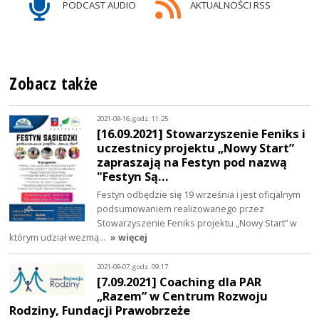
PODCAST AUDIO
AKTUALNOŚCI RSS
Zobacz także
2021-09-16, godz. 11:25
[16.09.2021] Stowarzyszenie Feniks i
uczestnicy projektu „Nowy Start”
zapraszają na Festyn pod nazwą
"Festyn Są…
Festyn odbędzie się 19 września i jest oficjalnym
podsumowaniem realizowanego przez
Stowarzyszenie Feniks projektu „Nowy Start” w
którym udział wezmą…
» więcej
2021-09-07, godz. 09:17
[7.09.2021] Coaching dla PAR
„Razem” w Centrum Rozwoju
Rodziny, Fundacji Prawobrzeże