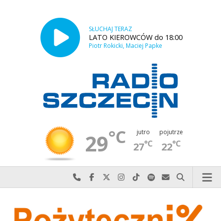
SŁUCHAJ TERAZ
LATO KIEROWCÓW do 18:00
Piotr Rokicki, Maciej Papke
°C
jutro
pojutrze
29
°C
°C
27
22
Najlepiej po prostu do nas zadzwoń
Odwiedź nas na Facebook-u
Odwiedź nas na X
Odwiedź nas na Instagram-ie
Odwiedź nas na TikTok-u
Szukaj nas na Spotify
Wyślij do nas w
Szukaj