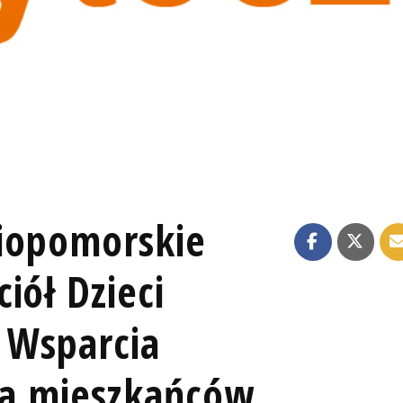
iopomorskie
iół Dzieci
 Wsparcia
dla mieszkańców