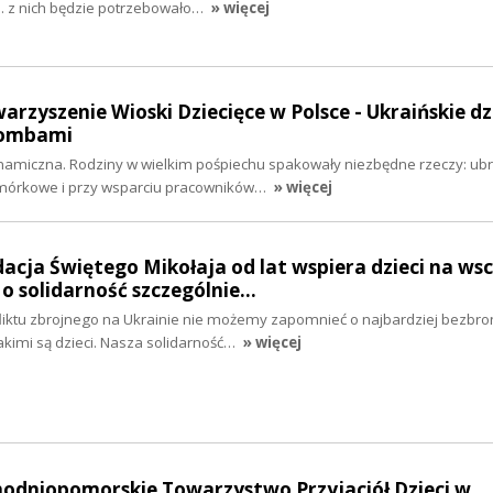
s. z nich będzie potrzebowało…
» więcej
arzyszenie Wioski Dziecięce w Polsce - Ukraińskie dz
bombami
ynamiczna. Rodziny w wielkim pośpiechu spakowały niezbędne rzeczy: ubr
omórkowe i przy wsparciu pracowników…
» więcej
dacja Świętego Mikołaja od lat wspiera dzieci na ws
e o solidarność szczególnie…
nfliktu zbrojnego na Ukrainie nie możemy zapomnieć o najbardziej bezbr
jakimi są dzieci. Nasza solidarność…
» więcej
hodniopomorskie Towarzystwo Przyjaciół Dzieci w