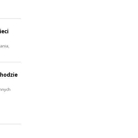
ieci
ania,
chodzie
onnych