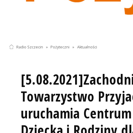
Radio Szczecin
»
Pożyteczni
»
Aktualności
[5.08.2021]Zachodn
Towarzystwo Przyjac
uruchamia Centrum
Dziecka i Rodziny 