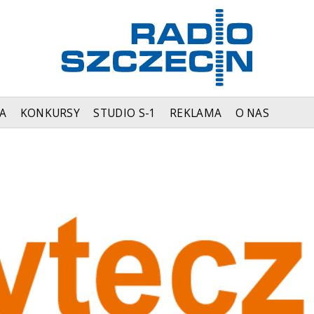
A
KONKURSY
STUDIO S-1
REKLAMA
O NAS