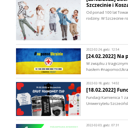
Szczecinie i Kosz
Od ponad 100 lat Towarzy
rodziny. W Szczecinie 
2022-02-24, godz. 12:54
[24.02.2022] Na 
W związku z tragicznym
hasłem #napomocUkrain
2022-02-18, godz. 14:02
[18.02.2022] Fun
Fundacji Kamienica 1 za
Uniwersytetu Szczecińs
2022-02-03, godz. 07:31