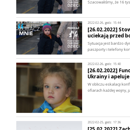
Szacowaliśmy, że 16 ty
2022-02-26, godz. 15:44
[26.02.2022] Stow
uciekają przed 
Sytuacja jest bardzo d
paszporty i telefony k
2022-02-26, godz. 15:40
[26.02.2022] Fun
Ukrainy i apeluj
W obliczu eskalacji ko
ofiarach każdej wojny, 
2022-02-25, godz. 17:36
[25.02.2022] Zac