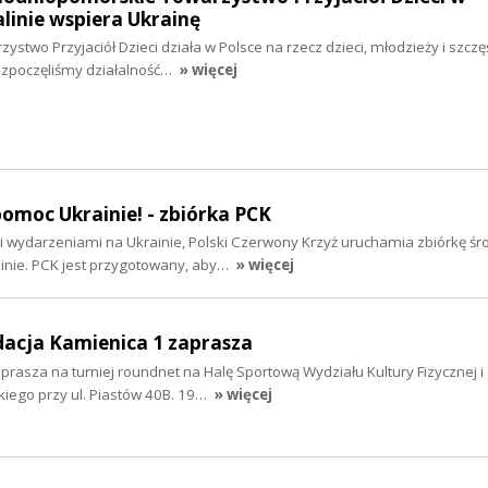
alinie wspiera Ukrainę
stwo Przyjaciół Dzieci działa w Polsce na rzecz dzieci, młodzieży i szczę
rozpoczęliśmy działalność…
» więcej
pomoc Ukrainie! - zbiórka PCK
i wydarzeniami na Ukrainie, Polski Czerwony Krzyż uruchamia zbiórkę ś
ie. PCK jest przygotowany, aby…
» więcej
dacja Kamienica 1 zaprasza
prasza na turniej roundnet na Halę Sportową Wydziału Kultury Fizycznej i
kiego przy ul. Piastów 40B. 19…
» więcej