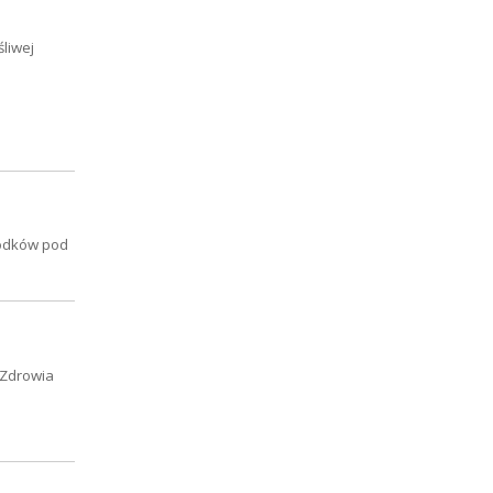
śliwej
rodków pod
 Zdrowia