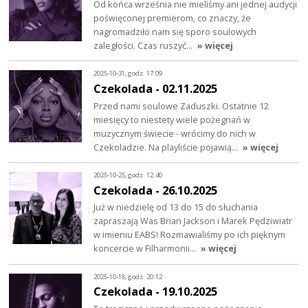
Od końca września nie mieliśmy ani jednej audycji
poświęconej premierom, co znaczy, że
nagromadziło nam się sporo soulowych
zaległości. Czas ruszyć…
» więcej
2025-10-31, godz. 17:09
Czekolada - 02.11.2025
Przed nami soulowe Zaduszki. Ostatnie 12
miesięcy to niestety wiele pożegnań w
muzycznym świecie - wrócimy do nich w
Czekoladzie. Na playliście pojawią…
» więcej
2025-10-25, godz. 12:40
Czekolada - 26.10.2025
Już w niedzielę od 13 do 15 do słuchania
zapraszają Was Brian Jackson i Marek Pędziwiatr
w imieniu EABS! Rozmawialiśmy po ich pięknym
koncercie w Filharmonii…
» więcej
2025-10-18, godz. 20:12
Czekolada - 19.10.2025