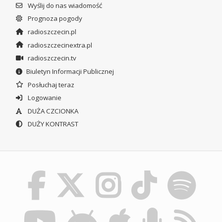
Wyślij do nas wiadomość
Prognoza pogody
radioszczecin.pl
radioszczecinextra.pl
radioszczecin.tv
Biuletyn Informacji Publicznej
Posłuchaj teraz
Logowanie
DUŻA CZCIONKA
DUŻY KONTRAST