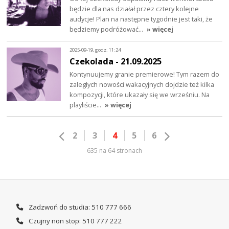
będzie dla nas działał przez cztery kolejne
audycje! Plan na następne tygodnie jest taki, że
będziemy podróżować…
» więcej
2025-09-19, godz. 11:24
Czekolada - 21.09.2025
Kontynuujemy granie premierowe! Tym razem do
zaległych nowości wakacyjnych dojdzie też kilka
kompozycji, które ukazały się we wrześniu. Na
playliście…
» więcej
2
3
4
5
6
635 na 64 stronach
Zadzwoń do studia: 510 777 666
Czujny non stop: 510 777 222