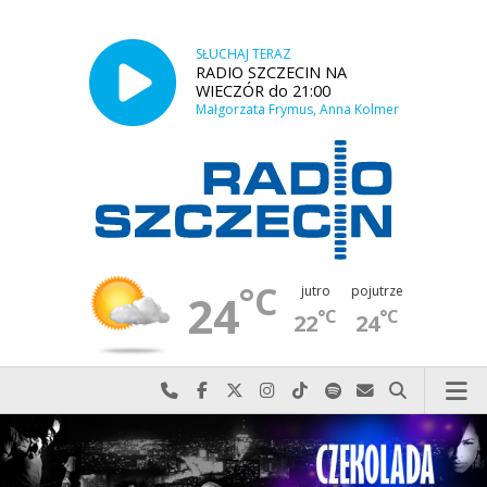
SŁUCHAJ TERAZ
RADIO SZCZECIN NA
WIECZÓR do 21:00
Małgorzata Frymus, Anna Kolmer
°C
jutro
pojutrze
24
°C
°C
22
24
Najlepiej po prostu do nas zadzwoń
Odwiedź nas na Facebook-u
Odwiedź nas na X
Odwiedź nas na Instagram-ie
Odwiedź nas na TikTok-u
Szukaj nas na Spotify
Wyślij do nas w
Szukaj