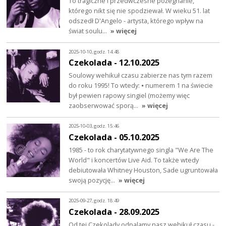
To tragiczne i przedwczesne pożegnanie,
którego nikt się nie spodziewał. W wieku 51. lat
odszedł D'Angelo - artysta, którego wpływ na
świat soulu…
» więcej
2025-10-10, godz. 14:48
Czekolada - 12.10.2025
Soulowy wehikuł czasu zabierze nas tym razem
do roku 1995! To wtedy: ⦁ numerem 1 na świecie
był pewien rapowy singiel (możemy więc
zaobserwować sporą…
» więcej
2025-10-03, godz. 15:46
Czekolada - 05.10.2025
1985 - to rok charytatywnego singla "We Are The
World" i koncertów Live Aid. To także wtedy
debiutowała Whitney Houston, Sade ugruntowała
swoją pozycję…
» więcej
2025-09-27, godz. 18:49
Czekolada - 28.09.2025
Od tej Czekolady odpalamy nasz wehikuł czasu -