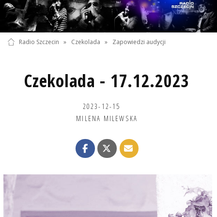
Radio Szczecin
»
Czekolada
»
Zapowiedzi audycji
Czekolada - 17.12.2023
2023-12-15
MILENA MILEWSKA