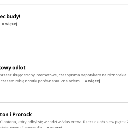
iec budy!
» więcej
kowy odlot
 przeszukując strony Internetowe, czasopisma napotykam na róznorakie
h. czasem robię notatki porównania. Znalazłem…
» więcej
ton i Prorock
 Claptona, który odbył się w Łodzi w Atlas Arena. Rzecz działa się w piątek
pełnią utwory Slowhand'a…
» więcej