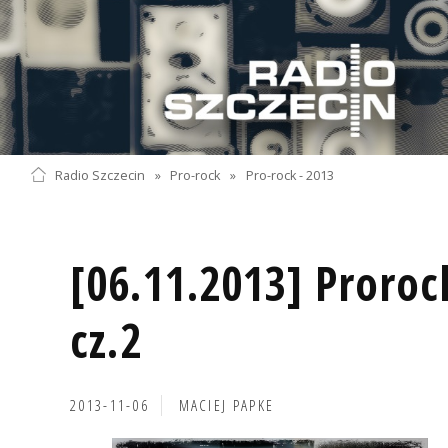
Radio Szczecin
»
Pro-rock
»
Pro-rock - 2013
[06.11.2013] Proroc
cz.2
2013-11-06
MACIEJ PAPKE