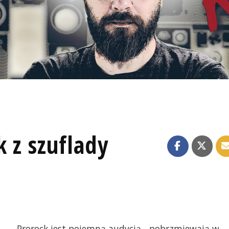
k z szuflady
Prorock jest pojemną audycją - pobrzmiewają w