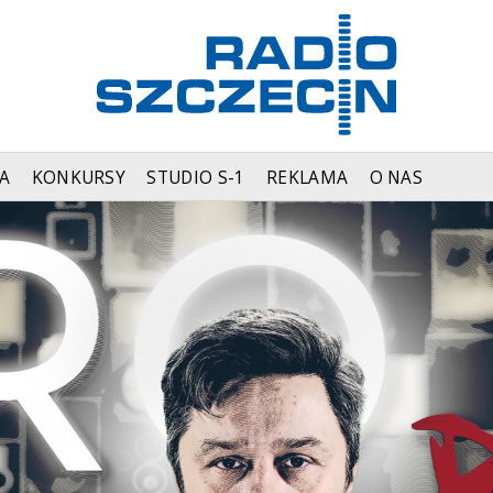
A
KONKURSY
STUDIO S-1
REKLAMA
O NAS