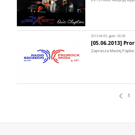
2013-06-05, godz. 06:06
[05.06.2013] Pro
Zaprasza Maciej Papke.
1