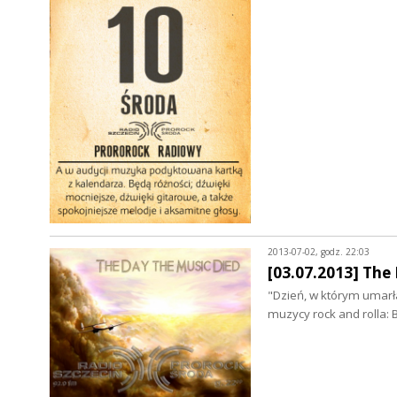
2013-07-02, godz. 22:03
[03.07.2013] The
"Dzień, w którym umarł
muzycy rock and rolla: B