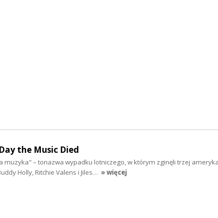
 Day the Music Died
a muzyka" – tonazwa wypadku lotniczego, w którym zginęli trzej ameryk
uddy Holly, Ritchie Valens i Jiles…
» więcej