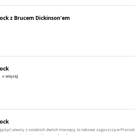
rock z Brucem Dickinson'em
rock
» więcej
rock
ą być utwory z ostatnich dwóch miesięcy, to takowe zagoszczą w Prorock