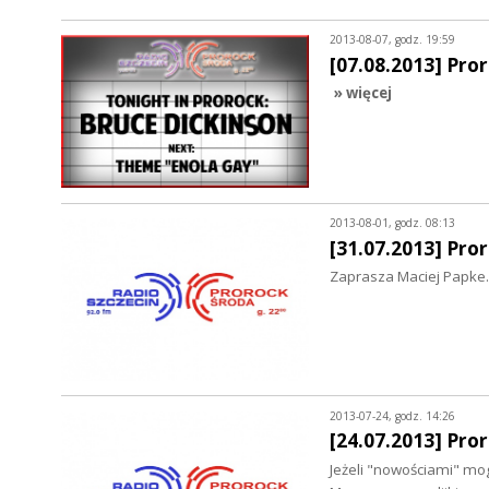
2013-08-07, godz. 19:59
[07.08.2013] Pro
» więcej
2013-08-01, godz. 08:13
[31.07.2013] Pro
Zaprasza Maciej Papke.
2013-07-24, godz. 14:26
[24.07.2013] Pro
Jeżeli "nowościami" mog