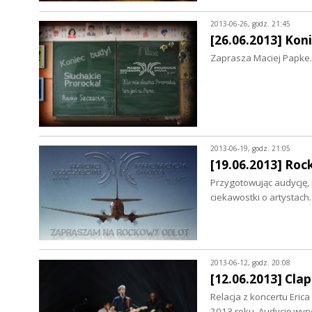
2013-06-26, godz. 21:45
[26.06.2013] Kon
Zaprasza Maciej Papke.
2013-06-19, godz. 21:05
[19.06.2013] Roc
Przygotowując audycję,
ciekawostki o artystac
2013-06-12, godz. 20:08
[12.06.2013] Clap
Relacja z koncertu Erica
2013 roku. Audycję wy