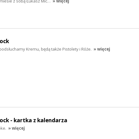
yniesie z sobą Łukasz Mic…
» więcej
rock
podsłuchamy Kremu, będą także Pistolety i Róże.
» więcej
rock - kartka z kalendarza
ke.
» więcej