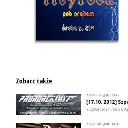
Zobacz także
2012-10-16, godz. 23:42
[17.10. 2012] Szp
7 utworów z filmów o Ag
2012-10-08, godz. 18:50