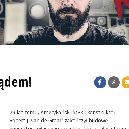
rądem!
79 lat temu, Amerykański fizyk i konstruktor
Robert J. Van de Graaff zakończył budowę
generatora własnego projektu, który był w stanie