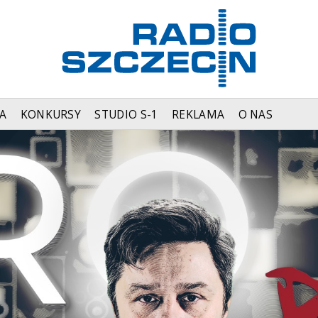
A
KONKURSY
STUDIO S-1
REKLAMA
O NAS