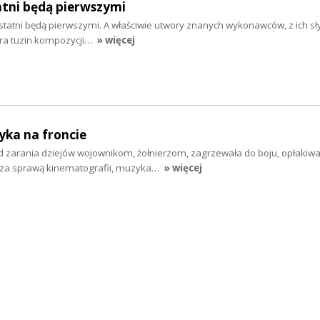
atni będą pierwszymi
tatni będą pierwszymi. A właściwie utwory znanych wykonawców, z ich sły
ra tuzin kompozycji…
» więcej
yka na froncie
 zarania dziejów wojownikom, żołnierzom, zagrzewała do boju, opłakiwał
 za sprawą kinematografii, muzyka…
» więcej