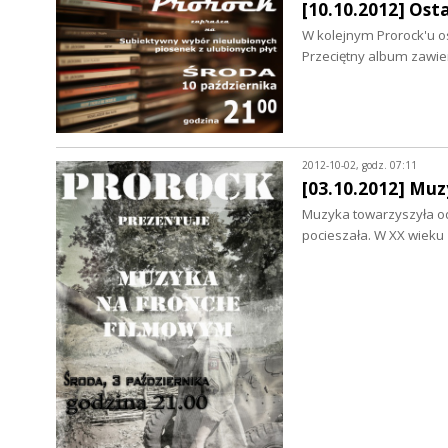
[10.10.2012] Ost
W kolejnym Prorock'u os
Przeciętny album zawie
2012-10-02, godz. 07:11
[03.10.2012] Muz
Muzyka towarzyszyła od
pocieszała. W XX wieku