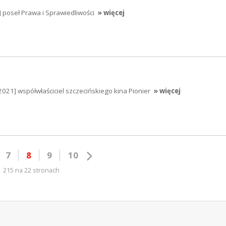
] poseł Prawa i Sprawiedliwości
» więcej
2021] współwłaściciel szczecińskiego kina Pionier
» więcej
7
8
9
10
215 na 22 stronach