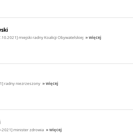
ski
10.2021] miejski radny Koalicji Obywatelskiej
» więcej
21] radny niezrzeszony
» więcej
i
0-2021] minister zdrowia
» więcej