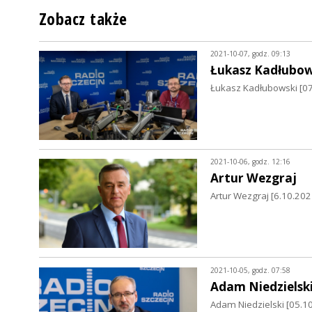
Zobacz także
2021-10-07, godz. 09:13
Łukasz Kadłubow
Łukasz Kadłubowski [07.
2021-10-06, godz. 12:16
Artur Wezgraj
Artur Wezgraj [6.10.20
2021-10-05, godz. 07:58
Adam Niedzielsk
Adam Niedzielski [05.1