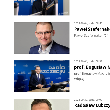
2021-10-04, godz. 08:46
Paweł Szefernak
Paweł Szefernaker [04.
2021-10-01, godz. 08:58
prof. Bogusław 
prof. Bogusław Machali
więcej
2021-09-30, godz. 09:00
Radosław Lubcz