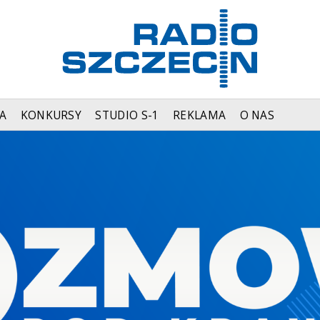
A
KONKURSY
STUDIO S-1
REKLAMA
O NAS