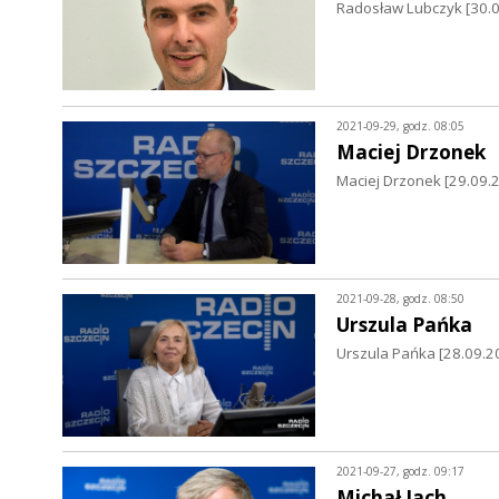
Radosław Lubczyk [30.09
2021-09-29, godz. 08:05
Maciej Drzonek
Maciej Drzonek [29.09.2
2021-09-28, godz. 08:50
Urszula Pańka
Urszula Pańka [28.09.20
2021-09-27, godz. 09:17
Michał Jach