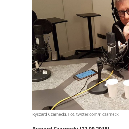
Ryszard Czarnecki. Fot. twitter.com/r_czarnecki
Ryszard Czarnecki [27.09.2018]