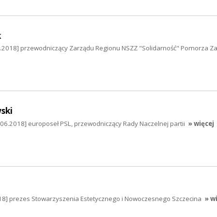
k
06.2018] przewodniczący Zarządu Regionu NSZZ "Solidarność" Pomorza Z
ski
.06.2018] europoseł PSL, przewodniczący Rady Naczelnej partii
» więcej
2018] prezes Stowarzyszenia Estetycznego i Nowoczesnego Szczecina
» w