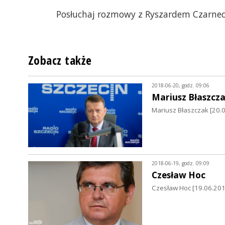
Posłuchaj rozmowy z Ryszardem Czarnec
Zobacz także
2018-06-20, godz. 09:06
Mariusz Błaszcz
Mariusz Błaszczak [20.
2018-06-19, godz. 09:09
Czesław Hoc
Czesław Hoc [19.06.201