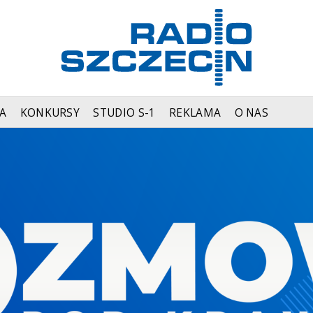
A
KONKURSY
STUDIO S-1
REKLAMA
O NAS