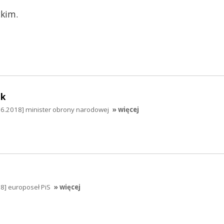
kim.
ak
06.2018] minister obrony narodowej
» więcej
8] europoseł PiS
» więcej