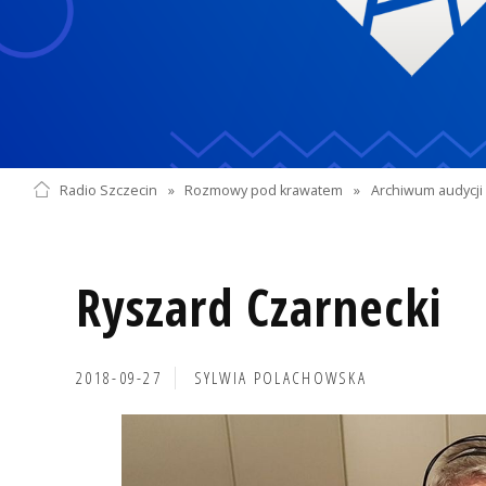
Radio Szczecin
»
Rozmowy pod krawatem
»
Archiwum audycji 
Ryszard Czarnecki
2018-09-27
SYLWIA POLACHOWSKA