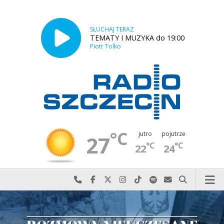
SŁUCHAJ TERAZ
TEMATY I MUZYKA do 19:00
Piotr Tolko
°C
jutro
pojutrze
27
°C
°C
22
24
Najlepiej po prostu do nas zadzwoń
Odwiedź nas na Facebook-u
Odwiedź nas na X
Odwiedź nas na Instagram-ie
Odwiedź nas na TikTok-u
Szukaj nas na Spotify
Wyślij do nas w
Szukaj