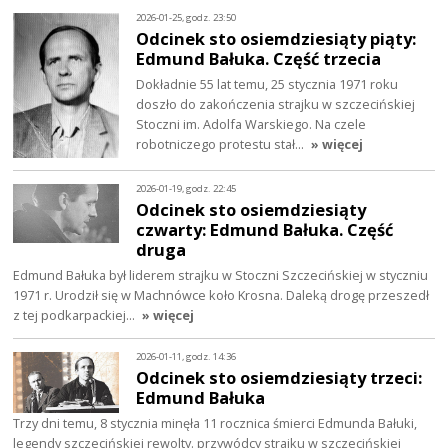
2026-01-25, godz. 23:50
Odcinek sto osiemdziesiąty piąty:
Edmund Bałuka. Część trzecia
Dokładnie 55 lat temu, 25 stycznia 1971 roku
doszło do zakończenia strajku w szczecińskiej
Stoczni im. Adolfa Warskiego. Na czele
robotniczego protestu stał…
» więcej
2026-01-19, godz. 22:45
Odcinek sto osiemdziesiąty
czwarty: Edmund Bałuka. Część
druga
Edmund Bałuka był liderem strajku w Stoczni Szczecińskiej w styczniu
1971 r. Urodził się w Machnówce koło Krosna. Daleką drogę przeszedł
z tej podkarpackiej…
» więcej
2026-01-11, godz. 14:36
Odcinek sto osiemdziesiąty trzeci:
Edmund Bałuka
Trzy dni temu, 8 stycznia minęła 11 rocznica śmierci Edmunda Bałuki,
legendy szczecińskiej rewolty. przywódcy strajku w szczecińskiej