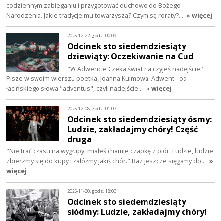
codziennym zabieganiu i przygotować duchowo do Bożego
Narodzenia. Jakie tradycje mu towarzyszą? Czym są roraty?…
» więcej
2025-12-22, godz. 00:09
Odcinek sto siedemdziesiąty
dziewiąty: Oczekiwanie na Cud
"W Adwencie Czeka świat na czyjeś nadejście."
Pisze w swoim wierszu poetka, Joanna Kulmowa. Adwent - od
łacińskiego słowa "adventus", czyli nadejście…
» więcej
2025-12-08, godz. 01:07
Odcinek sto siedemdziesiąty ósmy:
Ludzie, zakładajmy chóry! Część
druga
"Nie trać czasu na wygłupy, miałeś chamie czapkę z piór. Ludzie, ludzie
zbierzmy się do kupy i załóżmy jakiś chór." Raz jeszcze sięgamy do…
»
więcej
2025-11-30, godz. 18:00
Odcinek sto siedemdziesiąty
siódmy: Ludzie, zakładajmy chóry!