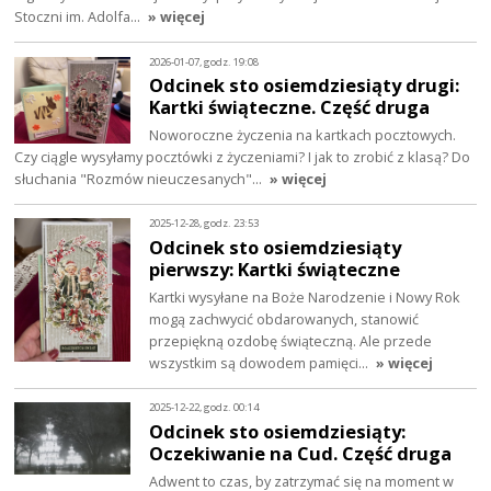
Stoczni im. Adolfa…
» więcej
2026-01-07, godz. 19:08
Odcinek sto osiemdziesiąty drugi:
Kartki świąteczne. Część druga
Noworoczne życzenia na kartkach pocztowych.
Czy ciągle wysyłamy pocztówki z życzeniami? I jak to zrobić z klasą? Do
słuchania "Rozmów nieuczesanych"…
» więcej
2025-12-28, godz. 23:53
Odcinek sto osiemdziesiąty
pierwszy: Kartki świąteczne
Kartki wysyłane na Boże Narodzenie i Nowy Rok
mogą zachwycić obdarowanych, stanowić
przepiękną ozdobę świąteczną. Ale przede
wszystkim są dowodem pamięci…
» więcej
2025-12-22, godz. 00:14
Odcinek sto osiemdziesiąty:
Oczekiwanie na Cud. Część druga
Adwent to czas, by zatrzymać się na moment w