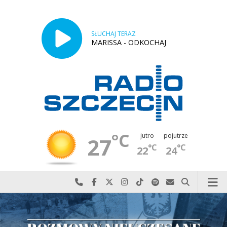
SŁUCHAJ TERAZ
MARISSA - ODKOCHAJ
°C
jutro
pojutrze
27
°C
°C
22
24
Najlepiej po prostu do nas zadzwoń
Odwiedź nas na Facebook-u
Odwiedź nas na X
Odwiedź nas na Instagram-ie
Odwiedź nas na TikTok-u
Szukaj nas na Spotify
Wyślij do nas w
Szukaj