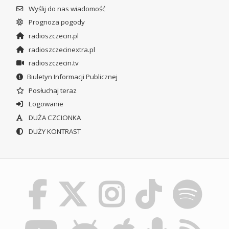
Wyślij do nas wiadomość
Prognoza pogody
radioszczecin.pl
radioszczecinextra.pl
radioszczecin.tv
Biuletyn Informacji Publicznej
Posłuchaj teraz
Logowanie
DUŻA CZCIONKA
DUŻY KONTRAST