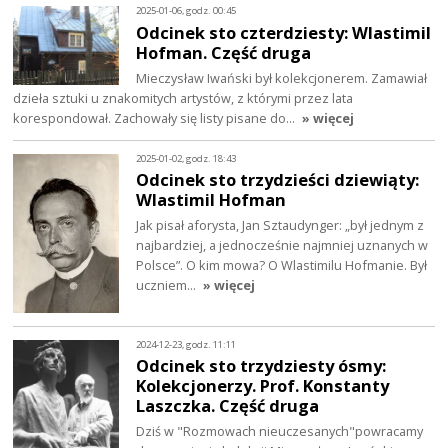
2025-01-06, godz. 00:45
Odcinek sto czterdziesty: Wlastimil
Hofman. Część druga
Mieczysław Iwański był kolekcjonerem. Zamawiał
dzieła sztuki u znakomitych artystów, z którymi przez lata
korespondował. Zachowały się listy pisane do…
» więcej
2025-01-02, godz. 18:43
Odcinek sto trzydzieści dziewiąty:
Wlastimil Hofman
Jak pisał aforysta, Jan Sztaudynger: „był jednym z
najbardziej, a jednocześnie najmniej uznanych w
Polsce”. O kim mowa? O Wlastimilu Hofmanie. Był
uczniem…
» więcej
2024-12-23, godz. 11:11
Odcinek sto trzydziesty ósmy:
Kolekcjonerzy. Prof. Konstanty
Laszczka. Część druga
Dziś w "Rozmowach nieuczesanych"powracamy