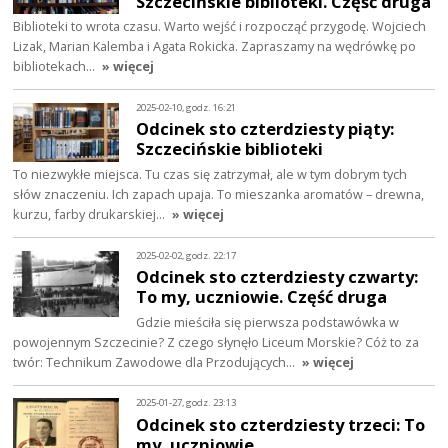
Szczecińskie biblioteki. Część druga
Biblioteki to wrota czasu. Warto wejść i rozpocząć przygodę. Wojciech
Lizak, Marian Kalemba i Agata Rokicka. Zapraszamy na wędrówkę po
bibliotekach…
» więcej
2025-02-10, godz. 16:21
Odcinek sto czterdziesty piąty:
Szczecińskie biblioteki
To niezwykłe miejsca. Tu czas się zatrzymał, ale w tym dobrym tych
słów znaczeniu. Ich zapach upaja. To mieszanka aromatów – drewna,
kurzu, farby drukarskiej…
» więcej
2025-02-02, godz. 22:17
Odcinek sto czterdziesty czwarty:
To my, uczniowie. Część druga
Gdzie mieściła się pierwsza podstawówka w
powojennym Szczecinie? Z czego słynęło Liceum Morskie? Cóż to za
twór: Technikum Zawodowe dla Przodujących…
» więcej
2025-01-27, godz. 23:13
Odcinek sto czterdziesty trzeci: To
my, uczniowie