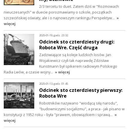
2/3 tercetu to duet. Zatem dziś w "Rozmowach
nieuczesanych" w duecie porozmawiamy o szkole, początkach
szczecińskiej oświaty, ale i o najnowszym rankingu Perspektyw…
»
więcej
2025-01-19, godz. 23:32
Odcinek sto czterdziesty drugi:
Robota Wre. Część druga
Zadziwiające są koleje ludzkich losów. Jan
Wojakiewicz czyli tak naprawdę Zdzisław
Kunstmann był spikerem radiowym Polskiego
Radia Lwów, a czasie wojny…
» więcej
2025-01-13, godz. 01:45
Odcinek sto czterdziesty pierwszy:
Robota Wre
Robotników nazywano "wiodącą siłą narodu",
"budowniczymi socjalizmu", a praca - jak pisano w
konstytucji z 1952 roku – była "prawem, obowiązkiem i sprawą…
»
więcej