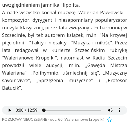
uwzględnieniem jamnika Hipolita.
A nade wszystko kochał muzykę. Walerian Pawłowski -
kompozytor, dyrygent i niezapomniany popularyzator
muzyki klasycznej, przez lata związany z Filharmonią w
Szczecinie, był też autorem książek, m.in. "Na krzywej
pięciolinii", "Takty i nietakty", "Muzyka i miłość". Przez
lata redagował w Kurierze Szczecińskim rubrykę
"Walerianowe Kropelki", natomiast w Radiu Szczecin
prowadził wiele audycji, m.in. „Gawęda Mistrza
Waleriana”, „Polihymnio, uśmiechnij się”, „Muzyczny
savoir-vivre”, „Sprzężenia muzyczne” i „Profesor
Batucik”.
ROZMOWY NIEUCZESANE - odc. 60 (Walerianowe kropelki)