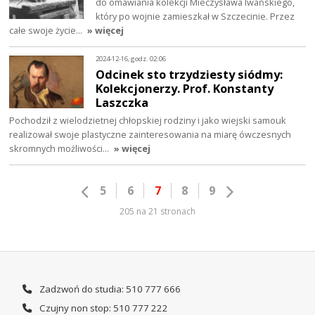
do omawiania kolekcji Mieczysława Iwańskiego,
który po wojnie zamieszkał w Szczecinie. Przez
całe swoje życie…
» więcej
2024-12-16, godz. 02:06
Odcinek sto trzydziesty siódmy:
Kolekcjonerzy. Prof. Konstanty
Laszczka
Pochodził z wielodzietnej chłopskiej rodziny i jako wiejski samouk
realizował swoje plastyczne zainteresowania na miarę ówczesnych
skromnych możliwości…
» więcej
5
6
7
8
9
205 na 21 stronach
Zadzwoń do studia: 510 777 666
Czujny non stop: 510 777 222