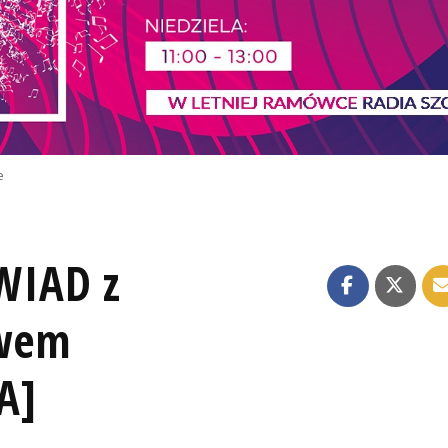
e
WIAD z
awem
A]