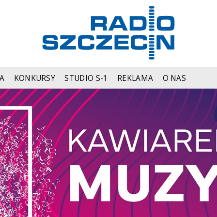
A
KONKURSY
STUDIO S-1
REKLAMA
O NAS