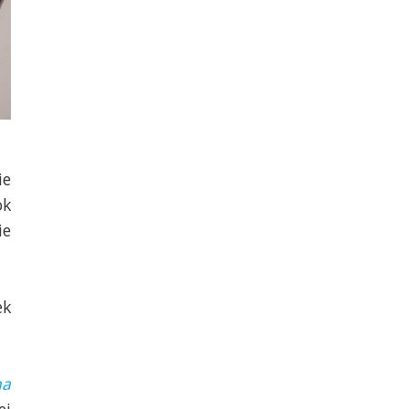
ie
ok
ie
ek
na