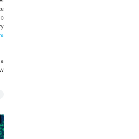
ei
ze
to
zy
ła
na
w