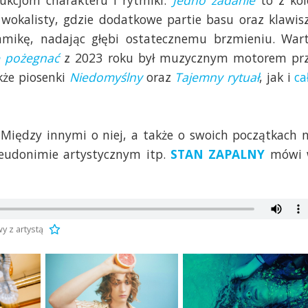
kcjom charakteru i rytmiki.
Jedno zadanie
to z kol
wokalisty, gdzie dodatkowe partie basu oraz klawis
namikę, nadając głębi ostatecznemu brzmieniu. War
ę pożegnać
z 2023 roku był muzycznym motorem pr
kże piosenki
Niedomyślny
oraz
Tajemny rytuał
, jak i
ca
 Między innymi o niej, a także o swoich początkach 
pseudonimie artystycznym itp.
STAN ZAPALNY
mówi 
 z artystą