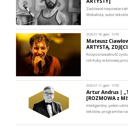
ARTYSTY]
Zadziwiał niepowtarzal
Wokalista, autor tekstó
2026-01-18, godz. 13:00
Mateusz Ciawło
ARTYSTĄ, ZDJĘCI
Rozpoznawalność zyska
roli Kuby w kinowej pro
2026-01-11, godz. 13:00
Artur Andrus | „
[ROZMOWA z MI
Inteligentny, pełen uśm
tekstów, programów rad