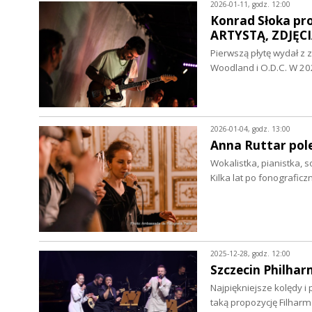
2026-01-11, godz. 12:00
Konrad Słoka pro
ARTYSTĄ, ZDJĘCI
Pierwszą płytę wydał z 
Woodland i O.D.C. W 2
2026-01-04, godz. 13:00
Anna Ruttar pol
Wokalistka, pianistka, 
Kilka lat po fonografi
2025-12-28, godz. 12:00
Szczecin Philha
Najpiękniejsze kolędy 
taką propozycję Filhar