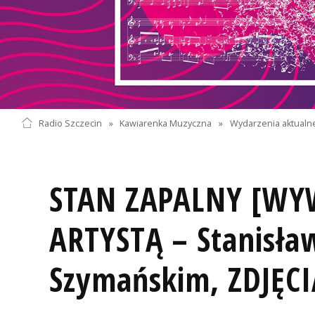
Radio Szczecin
»
Kawiarenka Muzyczna
»
Wydarzenia aktualn
STAN ZAPALNY [WY
ARTYSTĄ – Stanisł
Szymańskim, ZDJĘCI