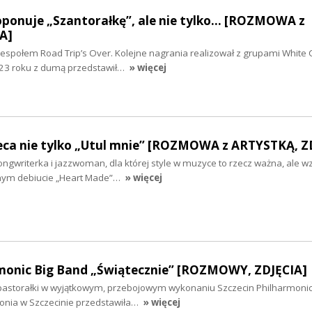
ponuje „Szantorałkę”, ale nie tylko... [ROZMOWA z
A]
zespołem Road Trip’s Over. Kolejne nagrania realizował z grupami White 
023 roku z dumą przedstawił…
» więcej
eca nie tylko „Utul mnie” [ROZMOWA z ARTYSTKĄ, Z
songwriterka i jazzwoman, dla której style w muzyce to rzecz ważna, ale w
cznym debiucie „Heart Made”…
» więcej
rmonic Big Band „Świątecznie” [ROZMOWY, ZDJĘCIA]
i pastorałki w wyjątkowym, przebojowym wykonaniu Szczecin Philharmonic
monia w Szczecinie przedstawiła…
» więcej