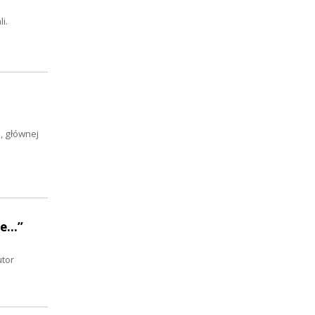
i.
, głównej
...”
utor