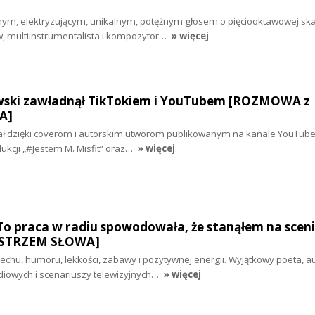
nym, elektryzującym, unikalnym, potężnym głosem o pięciooktawowej skal
w, multiinstrumentalista i kompozytor…
» więcej
wski zawładnął TikTokiem i YouTubem [ROZMOWA z
A]
ł dzięki coverom i autorskim utworom publikowanym na kanale YouTube
dukcji „#Jestem M. Misfit” oraz…
» więcej
To praca w radiu spowodowała, że stanąłem na scenie
STRZEM SŁOWA]
iechu, humoru, lekkości, zabawy i pozytywnej energii. Wyjątkowy poeta, a
iowych i scenariuszy telewizyjnych…
» więcej