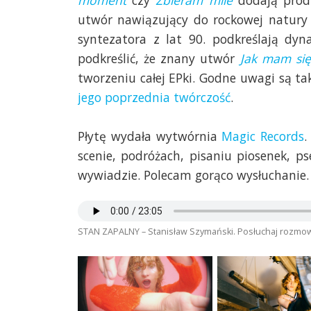
moment
czy
Zbieram mile
dodają produ
utwór nawiązujący do rockowej natury 
syntezatora z lat 90. podkreślają dy
podkreślić, że znany utwór
Jak mam si
tworzeniu całej EPki. Godne uwagi są ta
jego poprzednia twórczość
.
Płytę wydała wytwórnia
Magic Records
.
scenie, podróżach, pisaniu piosenek, 
wywiadzie. Polecam gorąco wysłuchanie.
STAN ZAPALNY – Stanisław Szymański. Posłuchaj rozmowy