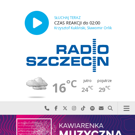
SŁUCHAJ TERAZ
CZAS REAKCJI do 02:00
Krzysztof Kukliński, Sławomir Orlik
°C
jutro
pojutrze
16
°C
°C
24
29
Najlepiej po prostu do nas zadzwoń
Odwiedź nas na Facebook-u
Odwiedź nas na X
Odwiedź nas na Instagram-ie
Odwiedź nas na TikTok-u
Szukaj nas na Spotify
Wyślij do nas w
Szukaj