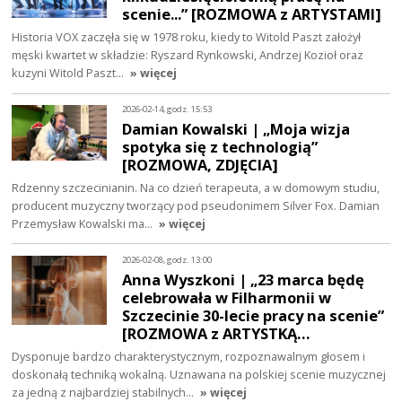
scenie...” [ROZMOWA z ARTYSTAMI]
Historia VOX zaczęła się w 1978 roku, kiedy to Witold Paszt założył
męski kwartet w składzie: Ryszard Rynkowski, Andrzej Kozioł oraz
kuzyni Witold Paszt…
» więcej
2026-02-14, godz. 15:53
Damian Kowalski | „Moja wizja
spotyka się z technologią”
[ROZMOWA, ZDJĘCIA]
Rdzenny szczecinianin. Na co dzień terapeuta, a w domowym studiu,
producent muzyczny tworzący pod pseudonimem Silver Fox. Damian
Przemysław Kowalski ma…
» więcej
2026-02-08, godz. 13:00
Anna Wyszkoni | „23 marca będę
celebrowała w Filharmonii w
Szczecinie 30-lecie pracy na scenie”
[ROZMOWA z ARTYSTKĄ…
Dysponuje bardzo charakterystycznym, rozpoznawalnym głosem i
doskonałą techniką wokalną. Uznawana na polskiej scenie muzycznej
za jedną z najbardziej stabilnych…
» więcej