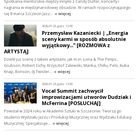
Spotkania mentorskie między innymi z Candy Dulfer, koncerty i
nagrania w międzynarodowej obsadzie. W ramach rozpoczynającego
się 8 marca Szczecin Jazz…
» więcej
2026-01-25, godz. 13:00
Przemysław Kazaniecki | „Energia
sceny karmi w sposób absolutnie
wyjątkowy...” [ROZMOWA z
ARTYSTĄ]
Dzielił już scenę z takimi artystami, jak m.in. Łona & The Pimps,
Grubson, Robert Cichy, Krzysztof Zalewski, Marika, Chillu, Pelo, Kuba
Knap, Bonson, dj Twister…
» więcej
2026-01-25, godz. 13:00
Vocal Summit zachwycił
improwizacjami utworów Dudziak i
McFerrina [POSŁUCHAJ]
Powstał w 2024 roku w Akademii Sztuki w Szczecinie. Tworzą go
studenci Wydziału Jazzu i Produkcji Muzycznej oraz Wydziału Edukacji
Muzycznej. Specjalizuje…
» więcej