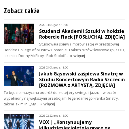
Zobacz także
2026-03-08, godz. 13:00
Studenci Akademii Sztuki w hołdzie
Robercie Flack [POSŁUCHAJ, ZDJĘCIA]
Studiowała śpiew i improwizację w prestiżowej
Berklee College of Music w Bostonie u takich tuzów światowego jazzu,
jak m.in. Donny McElroy i Bob Stoloff…
» więcej
2026-03-01, godz. 13:00
Jakub Gąsowski zaśpiewa Sinatrę w
Studiu Koncertowym Radia Szczecin
[ROZMOWA z ARTYSTĄ, ZDJĘCIA]
To będzie muzyczna podróż do złotej ery swingu i jazzu – wieczór
wypełniony największymi przebojami legendarnego Franka Sinatry,
takimi jak m.in. „My…
» więcej
2026-02-22, godz. 13:00
VOX | „Kontynuujemy
kilkudziesięcioletnią pracę na