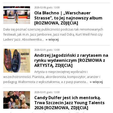
2026-02-08, godz. 13:00
Ola Błachno | „Warschauer
Strasse”, to Jej najnowszy album
[ROZMOWA, ZDJĘCIA]
Dała się poznać szerszej publiczności podczas tak renomowanych
festiwali, jak m.in. Jazz Jamboree, Jazz nad Odrą, Kurt Weill Fest czy
Ladies’ Jazz. Absolwentka…
» więcej
2026-02-01, godz. 13:00
Andrzej Jagodziński z rarytasem na
rynku wydawniczym [ROZMOWA z
ARTYSTĄ, ZDJĘCIA]
Artysta o nieprzeciętnej wyobraźni i
wszechstronności. Pianista, akordeonista, kompozytor, aranżer i
pedagog. Waltornista z wykształcenia, a z pasji pianista…
» więcej
2026-02-01, godz. 13:00
Candy Dulfer jest ich mentorką.
Trwa Szczecin Jazz Young Talents
2026 [ROZMOWA, ZDJĘCIA]