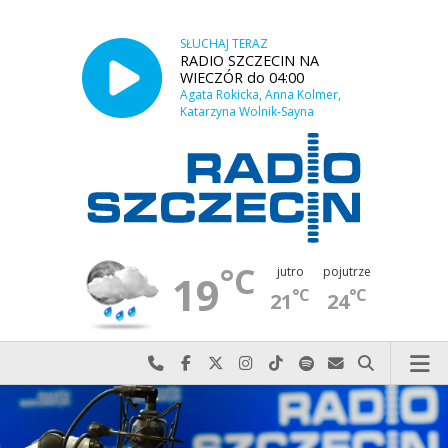
SŁUCHAJ TERAZ
RADIO SZCZECIN NA
WIECZÓR do 04:00
Agata Rokicka, Anna Kolmer,
Katarzyna Wolnik-Sayna
°C
jutro
pojutrze
19
°C
°C
21
24
Najlepiej po prostu do nas zadzwoń
Odwiedź nas na Facebook-u
Odwiedź nas na X
Odwiedź nas na Instagram-ie
Odwiedź nas na TikTok-u
Szukaj nas na Spotify
Wyślij do nas w
Szukaj