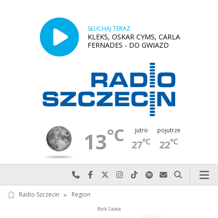
SŁUCHAJ TERAZ
KLEKS, OSKAR CYMS, CARLA
FERNADES - DO GWIAZD
°C
jutro
pojutrze
13
°C
°C
27
22
Najlepiej po prostu do nas zadzwoń
Odwiedź nas na Facebook-u
Odwiedź nas na X
Odwiedź nas na Instagram-ie
Odwiedź nas na TikTok-u
Szukaj nas na Spotify
Wyślij do nas w
Szukaj
Radio Szczecin
»
Region
Autopromocja
Reklama