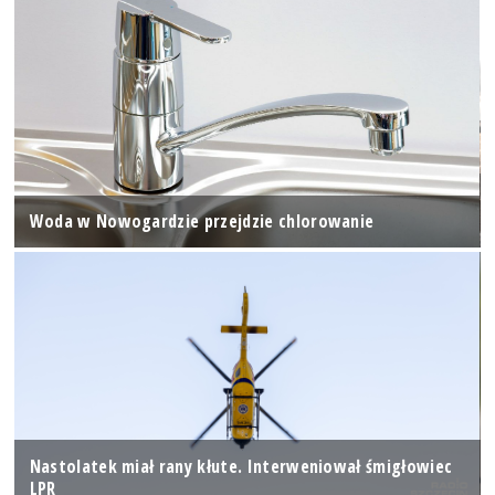
Woda w Nowogardzie przejdzie chlorowanie
Nastolatek miał rany kłute. Interweniował śmigłowiec
LPR