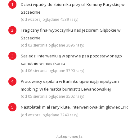
Dzieci wpadły do zbiornika przy ul. Komuny Paryskiej w
Szczecinie
(od wczoraj oglądane 4539 razy)
Tragiczny finał wypoczynku nad Jeziorem Głębokie w
Szczecinie
(od 03 sierpnia oglądane 3896 razy)
Sąsiedzi interweniują w sprawie psa pozostawionego
samotnie w mieszkaniu
(od 06 sierpnia oglądane 3790 razy)
Pracownicy szpitala w Barlinku ujawniają nepotyzm i
mobbing. W tle matka burmistrz Lewandowskiej
(od 05 sierpnia oglądane 3502 razy)
Nastolatek miał rany kłute. Interweniował śmigłowiec LPR
(od wczoraj oglądane 3249 razy)
Autopromocja