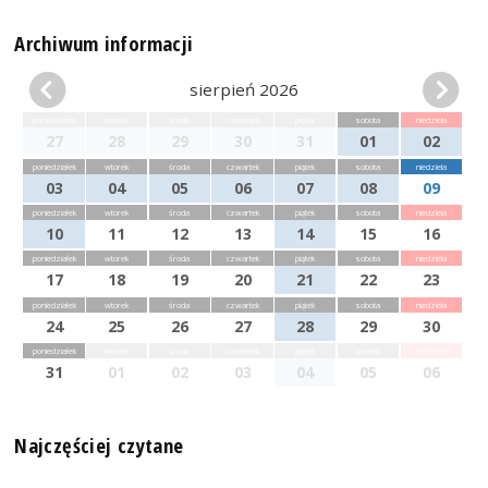
Archiwum informacji
sierpień 2026
poniedziałek
wtorek
środa
czwartek
piątek
sobota
niedziela
27
28
29
30
31
01
02
poniedziałek
wtorek
środa
czwartek
piątek
sobota
niedziela
03
04
05
06
07
08
09
poniedziałek
wtorek
środa
czwartek
piątek
sobota
niedziela
10
11
12
13
14
15
16
poniedziałek
wtorek
środa
czwartek
piątek
sobota
niedziela
17
18
19
20
21
22
23
poniedziałek
wtorek
środa
czwartek
piątek
sobota
niedziela
24
25
26
27
28
29
30
poniedziałek
wtorek
środa
czwartek
piątek
sobota
niedziela
31
01
02
03
04
05
06
Najczęściej czytane