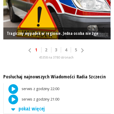
Tragiczny wypadek w regionie. Jedna osoba nie żyje
1
2
3
4
5
45358 na 3780 stronach
Posłuchaj najnowszych Wiadomości Radia Szczecin
serwis z godziny 22:00
serwis z godziny 21:00
pokaż więcej