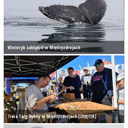
Wieloryb zabłądził w Międzyzdrojach
Trwa Targ Rybny w Międzyzdrojach [ZDJĘCIA]