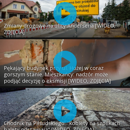
Zmiany drogowe na ulicy Andersena [WIDEO,
ZDJĘCIA]
Pękający budynek przy ul. Hożej w coraz
gorszym stanie. Mieszkańcy: nadzór może
podjąć decyzję o eksmisji [WIDEO, ZDJĘCIA]
Chodnik na Piłsudskiego: "kobiety na szpilkach
balety odstawiają" [WIDEO, ZDJĘCIA]