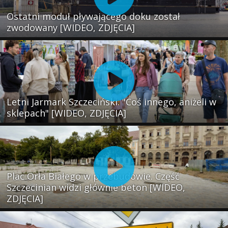
Ostatni moduł pływającego doku został
zwodowany [WIDEO, ZDJĘCIA]
Letni Jarmark Szczeciński. "Coś innego, aniżeli w
sklepach" [WIDEO, ZDJĘCIA]
Plac Orła Białego w przebudowie. Część
Szczecinian widzi głównie beton [WIDEO,
ZDJĘCIA]