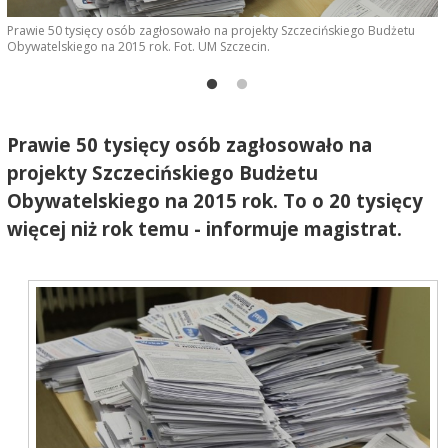
W
Prawie 50 tysięcy osób zagłosowało na projekty Szczecińskiego Budżetu
t
Obywatelskiego na 2015 rok. Fot. UM Szczecin.
r
Prawie 50 tysięcy osób zagłosowało na
projekty Szczecińskiego Budżetu
Obywatelskiego na 2015 rok. To o 20 tysięcy
więcej niż rok temu - informuje magistrat.