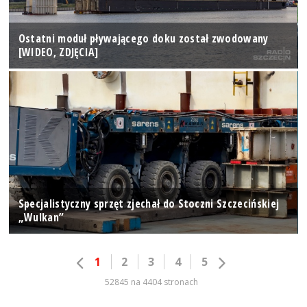
Ostatni moduł pływającego doku został zwodowany
[WIDEO, ZDJĘCIA]
Specjalistyczny sprzęt zjechał do Stoczni Szczecińskiej
„Wulkan”
1
2
3
4
5
52845 na 4404 stronach