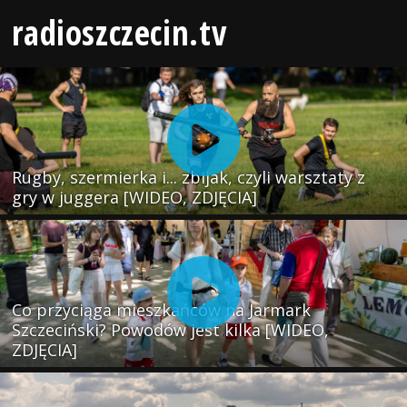
radioszczecin.tv
Rugby, szermierka i... zbijak, czyli warsztaty z
gry w juggera [WIDEO, ZDJĘCIA]
Co przyciąga mieszkańców na Jarmark
Szczeciński? Powodów jest kilka [WIDEO,
ZDJĘCIA]