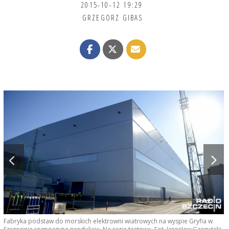
2015-10-12 19:29
GRZEGORZ GIBAS
F
Fabryka podstaw do morskich elektrowni wiatrowych na wyspie Gryfia w
S