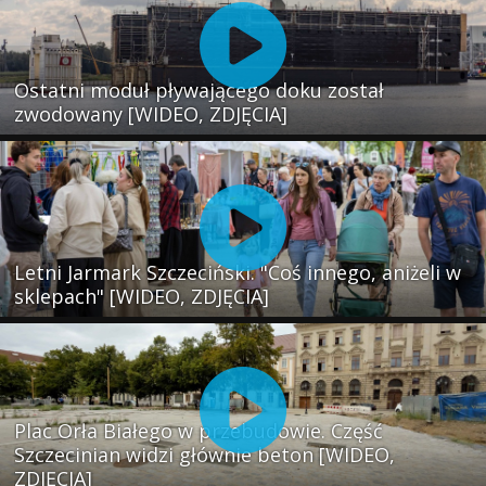
Ostatni moduł pływającego doku został
zwodowany [WIDEO, ZDJĘCIA]
Letni Jarmark Szczeciński. "Coś innego, aniżeli w
sklepach" [WIDEO, ZDJĘCIA]
Plac Orła Białego w przebudowie. Część
Szczecinian widzi głównie beton [WIDEO,
ZDJĘCIA]