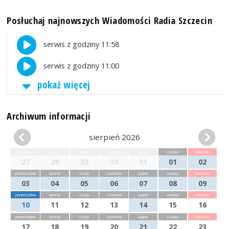
Posłuchaj najnowszych Wiadomości Radia Szczecin
serwis z godziny 11:58
serwis z godziny 11:00
pokaż więcej
Archiwum informacji
sierpień 2026
poniedziałek
wtorek
środa
czwartek
piątek
sobota
niedziela
27
28
29
30
31
01
02
poniedziałek
wtorek
środa
czwartek
piątek
sobota
niedziela
03
04
05
06
07
08
09
poniedziałek
wtorek
środa
czwartek
piątek
sobota
niedziela
10
11
12
13
14
15
16
poniedziałek
wtorek
środa
czwartek
piątek
sobota
niedziela
17
18
19
20
21
22
23