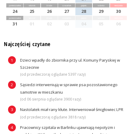
poniedziałek
wtorek
środa
czwartek
piątek
sobota
niedziela
24
25
26
27
28
29
30
poniedziałek
wtorek
środa
czwartek
piątek
sobota
niedziela
31
01
02
03
04
05
06
Najczęściej czytane
Dzieci wpadły do zbiornika przy ul. Komuny Paryskiej w
Szczecinie
(od przedwczoraj oglądane 5397 razy)
Sąsiedzi interweniują w sprawie psa pozostawionego
samotnie w mieszkaniu
(od 06 sierpnia oglądane 3900 razy)
Nastolatek miał rany kłute. Interweniował śmigłowiec LPR
(od przedwczoraj oglądane 3818 razy)
Pracownicy szpitala w Barlinku ujawniają nepotyzm i