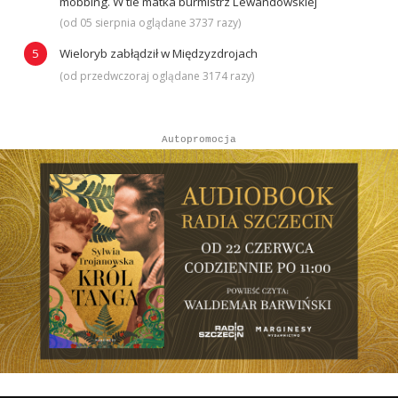
mobbing. W tle matka burmistrz Lewandowskiej
(od 05 sierpnia oglądane 3737 razy)
Wieloryb zabłądził w Międzyzdrojach
(od przedwczoraj oglądane 3174 razy)
Autopromocja