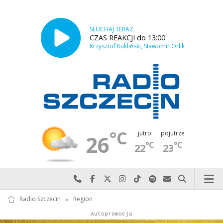
SŁUCHAJ TERAZ
CZAS REAKCJI do 13:00
Krzysztof Kukliński, Sławomir Orlik
°C
jutro
pojutrze
26
°C
°C
22
23
Najlepiej po prostu do nas zadzwoń
Odwiedź nas na Facebook-u
Odwiedź nas na X
Odwiedź nas na Instagram-ie
Odwiedź nas na TikTok-u
Szukaj nas na Spotify
Wyślij do nas w
Szukaj
Radio Szczecin
»
Region
Autopromocja
Reklama