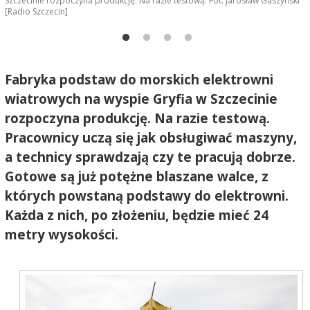
i
Szczecinie rozpoczyna produkcję. Na razie testową. Fot. Jarosław Gaszyński
[
[Radio Szczecin]
Fabryka podstaw do morskich elektrowni
wiatrowych na wyspie Gryfia w Szczecinie
rozpoczyna produkcję. Na razie testową.
Pracownicy uczą się jak obsługiwać maszyny,
a technicy sprawdzają czy te pracują dobrze.
Gotowe są już potężne blaszane walce, z
których powstaną podstawy do elektrowni.
Każda z nich, po złożeniu, będzie mieć 24
metry wysokości.