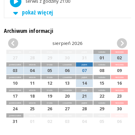
serwis z godziny 21:00
pokaż więcej
Archiwum informacji
sierpień 2026
poniedziałek
wtorek
środa
czwartek
piątek
sobota
niedziela
27
28
29
30
31
01
02
poniedziałek
wtorek
środa
czwartek
piątek
sobota
niedziela
03
04
05
06
07
08
09
poniedziałek
wtorek
środa
czwartek
piątek
sobota
niedziela
10
11
12
13
14
15
16
poniedziałek
wtorek
środa
czwartek
piątek
sobota
niedziela
17
18
19
20
21
22
23
poniedziałek
wtorek
środa
czwartek
piątek
sobota
niedziela
24
25
26
27
28
29
30
poniedziałek
wtorek
środa
czwartek
piątek
sobota
niedziela
31
01
02
03
04
05
06