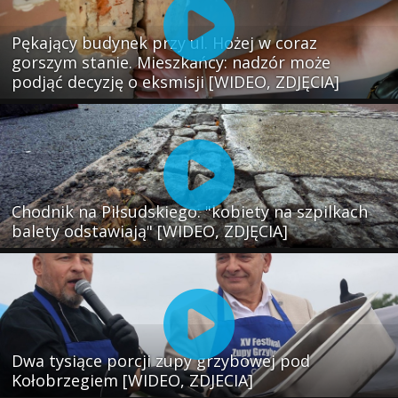
Pękający budynek przy ul. Hożej w coraz
gorszym stanie. Mieszkańcy: nadzór może
podjąć decyzję o eksmisji [WIDEO, ZDJĘCIA]
Chodnik na Piłsudskiego: "kobiety na szpilkach
balety odstawiają" [WIDEO, ZDJĘCIA]
Dwa tysiące porcji zupy grzybowej pod
Kołobrzegiem [WIDEO, ZDJECIA]