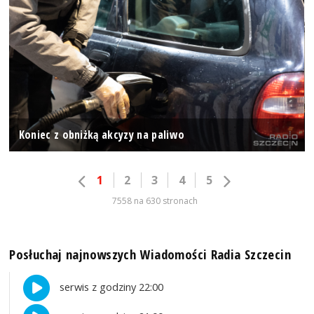
Koniec z obniżką akcyzy na paliwo
1
2
3
4
5
7558 na 630 stronach
Posłuchaj najnowszych Wiadomości Radia Szczecin
serwis z godziny 22:00