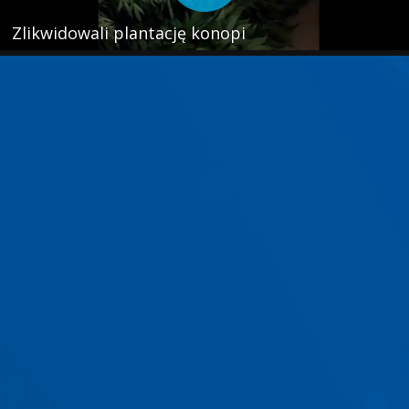
Zlikwidowali plantację konopi