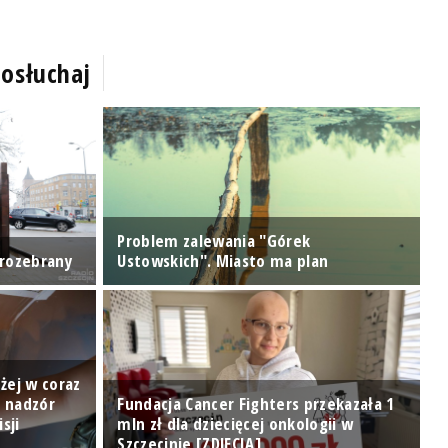
osłuchaj
Problem zalewania "Górek
 rozebrany
Ustowskich". Miasto ma plan
W
żej w coraz
: nadzór
Fundacja Cancer Fighters przekazała 1
sji
mln zł dla dziecięcej onkologii w
N
Szczecinie [ZDJĘCIA]
[