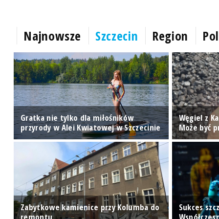
Najnowsze
Szczecin
Region
Pol
Gratka nie tylko dla miłośników
Węgiel z K
przyrody w Alei Kwiatowej w Szczecinie
Może być 
Zabytkowe kamienice przy Kolumba do
Sukces szc
remontu
Współczes