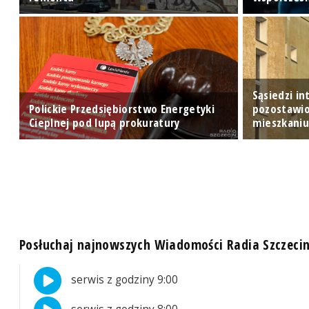
Sąsiedzi i
u
Polickie Przedsiębiorstwo Energetyki
pozostawi
Cieplnej pod lupą prokuratury
mieszkani
Posłuchaj najnowszych Wiadomości Radia Szczeci
serwis z godziny 9:00