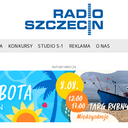
A
KONKURSY
STUDIO S-1
REKLAMA
O NAS
Autopromocja
Autopromocja
Reklama