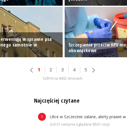
nterweniują w sprawie psa
onego samotnie w
Szczepienia przeciw HPV mog
u
obowiązkowe
1
2
3
4
5
52816 na 4402 stronach
n
Najczęściej czytane
Ulice w Szczecinie zalane, alerty prawie w
(od 01 sierpnia oglądane 8501 razy)