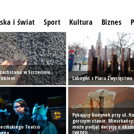
ska i świat
Sport
Kultura
Biznes
P
azachstanu w Szczecinie.
problem
Labirynt z Placu Zwycięstwa
Pękający budynek przy ul. Ho
gorszym stanie. Mieszkańcy
zecińskiego Teatru
może podjąć decyzję o eksmi
nego
[WIDEO…