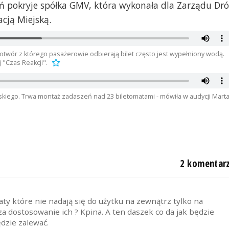
 pokryje spółka GMV, która wykonała dla Zarządu Dr
cją Miejską.
 otwór z którego pasażerowie odbierają bilet często jest wypełniony wodą.
j "Czas Reakcji".
skiego. Trwa montaż zadaszeń nad 23 biletomatami - mówiła w audycji Mart
2 komentar
ty które nie nadają się do użytku na zewnątrz tylko na
 za dostosowanie ich ? Kpina. A ten daszek co da jak będzie
ędzie zalewać.