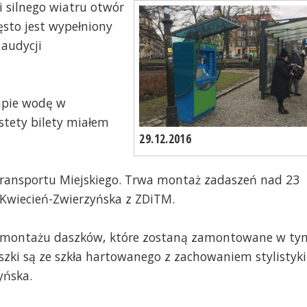
i silnego wiatru otwór
ęsto jest wypełniony
 audycji
łapie wodę w
stety bilety miałem
29.12.2016
 Transportu Miejskiego. Trwa montaż zadaszeń nad 23
Kwiecień-Zwierzyńska z ZDiTM.
 i montażu daszków, które zostaną zamontowane w ty
aszki są ze szkła hartowanego z zachowaniem stylistyki
yńska.