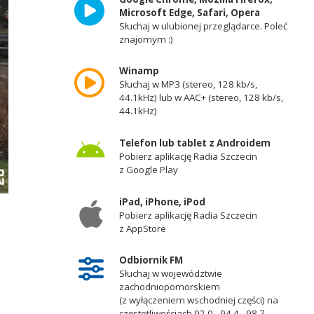
Microsoft Edge, Safari, Opera
Słuchaj w ulubionej przeglądarce. Poleć
znajomym :)
Winamp
Słuchaj w MP3 (stereo, 128 kb/s,
44.1kHz) lub w AAC+ (stereo, 128 kb/s,
44.1kHz)
Telefon lub tablet z Androidem
Pobierz aplikację Radia Szczecin
z Google Play
iPad, iPhone, iPod
Pobierz aplikację Radia Szczecin
z AppStore
Odbiornik FM
Słuchaj w województwie
zachodniopomorskiem
(z wyłączeniem wschodniej części) na
częstotliwościach 92,0 - 94,4 - 98,7 -