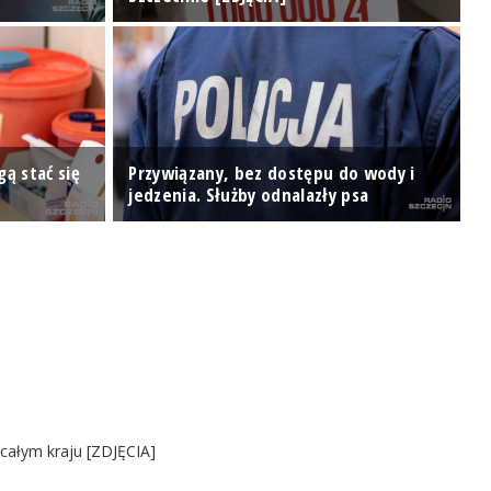
ą stać się
Przywiązany, bez dostępu do wody i
B
jedzenia. Służby odnalazły psa
R
 całym kraju [ZDJĘCIA]