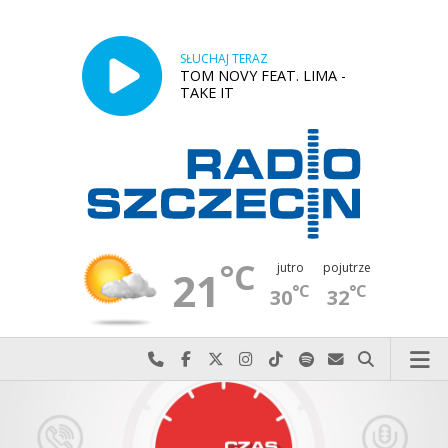
SŁUCHAJ TERAZ
TOM NOVY FEAT. LIMA -
TAKE IT
°C
jutro
pojutrze
21
°C
°C
30
32
Najlepiej po prostu do nas zadzwoń
Odwiedź nas na Facebook-u
Odwiedź nas na X
Odwiedź nas na Instagram-ie
Odwiedź nas na TikTok-u
Szukaj nas na Spotify
Wyślij do nas w
Szukaj