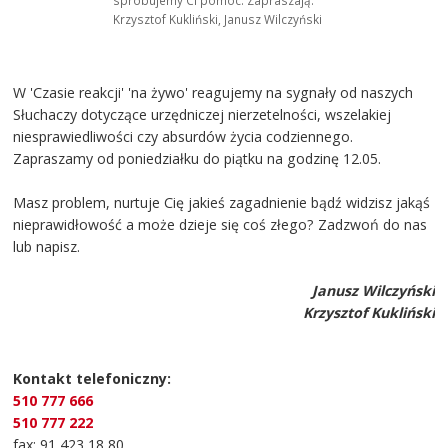
spróbujemy Ci pomóc. Zapraszają:
Krzysztof Kukliński, Janusz Wilczyński
W 'Czasie reakcji' 'na żywo' reagujemy na sygnały od naszych
Słuchaczy dotyczące urzędniczej nierzetelności, wszelakiej
niesprawiedliwości czy absurdów życia codziennego.
Zapraszamy od poniedziałku do piątku na godzinę 12.05.
Masz problem, nurtuje Cię jakieś zagadnienie bądź widzisz jakąś
nieprawidłowość a może dzieje się coś złego? Zadzwoń do nas
lub napisz.
Janusz Wilczyński
Krzysztof Kukliński
Kontakt telefoniczny:
510 777 666
510 777 222
fax: 91 423 18 80