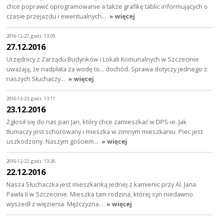
chce poprawić oprogramowanie a także grafikę tablic informujących o
czasie przejazdu i ewentualnych…
» więcej
2016-12-27, godz. 13:05
27.12.2016
Urzędnicy z Zarządu Budynków i Lokali Komunalnych w Szczecinie
uważają, że nadpłata za wodę to... dochód. Sprawa dotyczy jednego z
naszych Słuchaczy…
» więcej
2016-12-23, godz. 13:11
23.12.2016
Zgłosił się do nas pan Jan, który chce zamieszkać w DPS-ie. Jak
tłumaczy jest schorowany i mieszka w zimnym mieszkaniu. Piec jest
uszkodzony. Naszym gościem…
» więcej
2016-12-22, godz. 13:26
22.12.2016
Nasza Słuchaczka jest mieszkanką jednej z kamienic przy Al. Jana
Pawła II w Szczecinie. Mieszka tam rodzina, której syn niedawno
wyszedł z więzienia. Mężczyzna…
» więcej