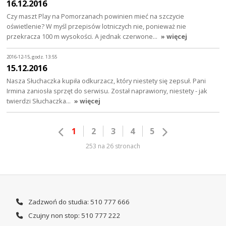
16.12.2016
Czy maszt Play na Pomorzanach powinien mieć na szczycie
oświetlenie? W myśl przepisów lotniczych nie, ponieważ nie
przekracza 100 m wysokości. A jednak czerwone…
» więcej
2016-12-15, godz. 13:55
15.12.2016
Nasza Słuchaczka kupiła odkurzacz, który niestety się zepsuł. Pani
Irmina zaniosła sprzęt do serwisu. Został naprawiony, niestety - jak
twierdzi Słuchaczka…
» więcej
1
2
3
4
5
253 na 26 stronach
Zadzwoń do studia: 510 777 666
Czujny non stop: 510 777 222