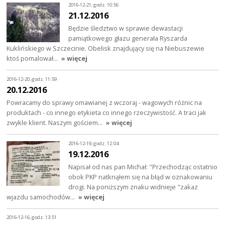
2016-12-21, godz. 10:56
21.12.2016
Będzie śledztwo w sprawie dewastacji
pamiątkowego głazu generała Ryszarda
Kuklińskiego w Szczecinie. Obelisk znajdujący się na Niebuszewie
ktoś pomalował…
» więcej
2016-12-20, godz. 11:59
20.12.2016
Powracamy do sprawy omawianej z wczoraj - wagowych różnic na
produktach - co innego etykieta co innego rzeczywistość. A traci jak
zwykle klient. Naszym gościem…
» więcej
2016-12-19, godz. 12:04
19.12.2016
Napisał od nas pan Michał: "Przechodząc ostatnio
obok PKP natknąłem się na błąd w oznakowaniu
drogi. Na poniższym znaku widnieje "zakaz
wjazdu samochodów…
» więcej
2016-12-16, godz. 13:51