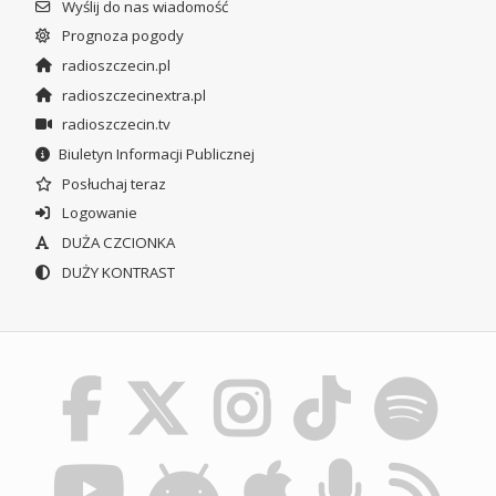
Wyślij do nas wiadomość
Prognoza pogody
radioszczecin.pl
radioszczecinextra.pl
radioszczecin.tv
Biuletyn Informacji Publicznej
Posłuchaj teraz
Logowanie
DUŻA CZCIONKA
DUŻY KONTRAST