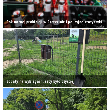
Rok nocnej prohibicji w Szczecinie i policyjne statystyki
Łopaty na wybiegach, żeby było czyściej