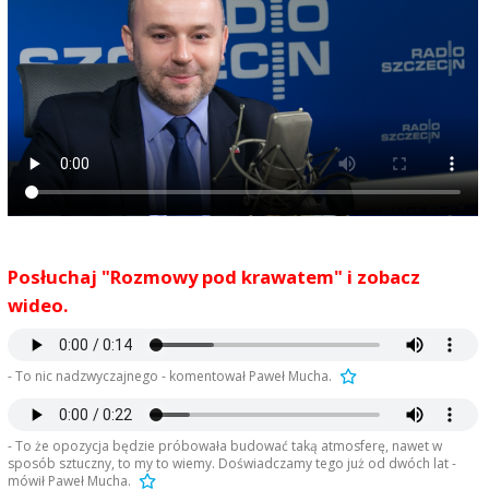
Posłuchaj "Rozmowy pod krawatem" i zobacz
wideo.
- To nic nadzwyczajnego - komentował Paweł Mucha.
- To że opozycja będzie próbowała budować taką atmosferę, nawet w
sposób sztuczny, to my to wiemy. Doświadczamy tego już od dwóch lat -
mówił Paweł Mucha.