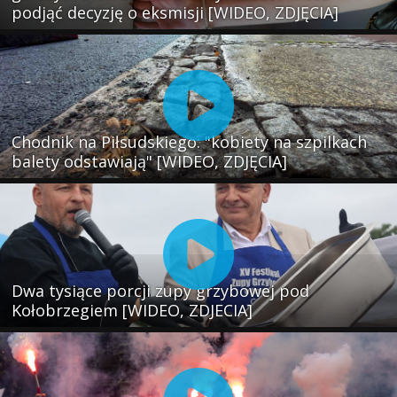
podjąć decyzję o eksmisji [WIDEO, ZDJĘCIA]
Chodnik na Piłsudskiego: "kobiety na szpilkach
balety odstawiają" [WIDEO, ZDJĘCIA]
Dwa tysiące porcji zupy grzybowej pod
Kołobrzegiem [WIDEO, ZDJECIA]