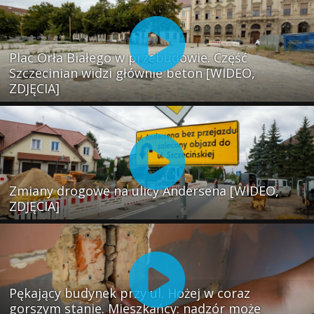
Plac Orła Białego w przebudowie. Część
Szczecinian widzi głównie beton [WIDEO,
ZDJĘCIA]
Zmiany drogowe na ulicy Andersena [WIDEO,
ZDJĘCIA]
Pękający budynek przy ul. Hożej w coraz
gorszym stanie. Mieszkańcy: nadzór może