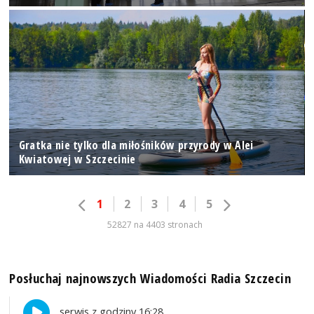
Gratka nie tylko dla miłośników przyrody w Alei
Kwiatowej w Szczecinie
1
2
3
4
5
52827 na 4403 stronach
Posłuchaj najnowszych Wiadomości Radia Szczecin
serwis z godziny 16:28