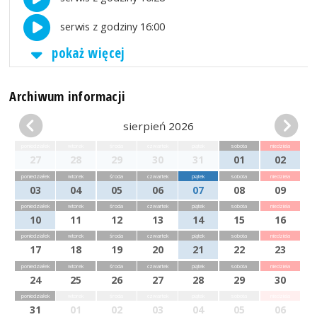
serwis z godziny 16:00
pokaż więcej
Archiwum informacji
sierpień 2026
poniedziałek
wtorek
środa
czwartek
piątek
sobota
niedziela
27
28
29
30
31
01
02
poniedziałek
wtorek
środa
czwartek
piątek
sobota
niedziela
03
04
05
06
07
08
09
poniedziałek
wtorek
środa
czwartek
piątek
sobota
niedziela
10
11
12
13
14
15
16
poniedziałek
wtorek
środa
czwartek
piątek
sobota
niedziela
17
18
19
20
21
22
23
poniedziałek
wtorek
środa
czwartek
piątek
sobota
niedziela
24
25
26
27
28
29
30
poniedziałek
wtorek
środa
czwartek
piątek
sobota
niedziela
31
01
02
03
04
05
06