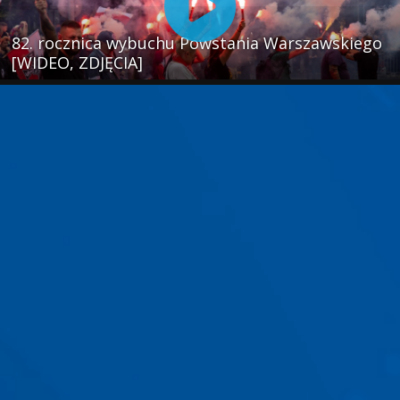
82. rocznica wybuchu Powstania Warszawskiego
[WIDEO, ZDJĘCIA]