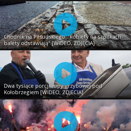
Chodnik na Piłsudskiego: "kobiety na szpilkach
balety odstawiają" [WIDEO, ZDJĘCIA]
Dwa tysiące porcji zupy grzybowej pod
Kołobrzegiem [WIDEO, ZDJECIA]