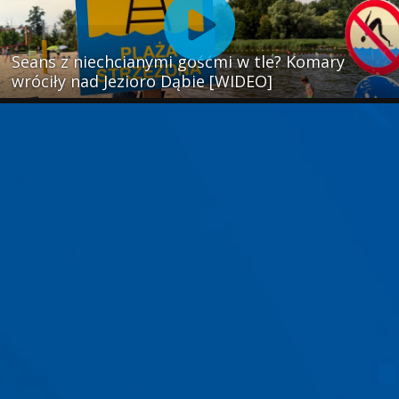
Seans z niechcianymi gośćmi w tle? Komary
wróciły nad Jezioro Dąbie [WIDEO]