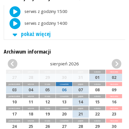
serwis z godziny 15:00
serwis z godziny 14:00
pokaż więcej
Archiwum informacji
sierpień 2026
poniedziałek
wtorek
środa
czwartek
piątek
sobota
niedziela
27
28
29
30
31
01
02
poniedziałek
wtorek
środa
czwartek
piątek
sobota
niedziela
03
04
05
06
07
08
09
poniedziałek
wtorek
środa
czwartek
piątek
sobota
niedziela
10
11
12
13
14
15
16
poniedziałek
wtorek
środa
czwartek
piątek
sobota
niedziela
17
18
19
20
21
22
23
poniedziałek
wtorek
środa
czwartek
piątek
sobota
niedziela
24
25
26
27
28
29
30