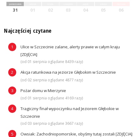
poniedziałek
wtorek
środa
czwartek
piątek
sobota
niedziela
31
01
02
03
04
05
06
Najczęściej czytane
Ulice w Szczecinie zalane, alerty prawie w całym kraju
[ZDJĘCIA]
(od 01 sierpnia oglądane 8439 razy)
Akcja ratunkowa na jeziorze Głębokim w Szczecinie
(od 02 sierpnia oglądane 4877 razy)
Pożar domu w Mierzynie
(od 01 sierpnia oglądane 4169 razy)
Tragiczny finał wypoczynku nad Jeziorem Głębokie w
Szczecinie
(od 03 sierpnia oglądane 3667 razy)
Owsiak: Zachodniopomorskie, obyśmy tutaj zostali [ZDJĘCIA]