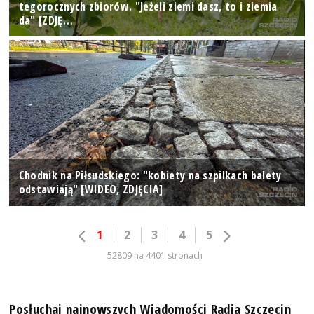
tegorocznych zbiorów. "Jeżeli ziemi dasz, to i ziemia
da" [ZDJĘ…
Chodnik na Piłsudskiego: "kobiety na szpilkach balety
odstawiają" [WIDEO, ZDJĘCIA]
1
2
3
4
5
52809 na 4401 stronach
Posłuchaj najnowszych Wiadomości Radia Szczecin