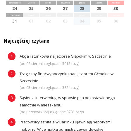
poniedziałek
wtorek
środa
czwartek
piątek
sobota
niedziela
24
25
26
27
28
29
30
poniedziałek
wtorek
środa
czwartek
piątek
sobota
niedziela
31
01
02
03
04
05
06
Najczęściej czytane
Akcja ratunkowa na jeziorze Głębokim w Szczecinie
(od 02 sierpnia oglądane 5015 razy)
Tragiczny finał wypoczynku nad Jeziorem Głębokie w
Szczecinie
(od 03 sierpnia oglądane 3824 razy)
Sąsiedzi interweniują w sprawie psa pozostawionego
samotnie w mieszkaniu
(od przedwczoraj oglądane 3731 razy)
Pracownicy szpitala w Barlinku ujawniają nepotyzm i
mobbing. W tle matka burmistrz Lewandowskiej