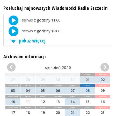
Posłuchaj najnowszych Wiadomości Radia Szczecin
serwis z godziny 11:00
serwis z godziny 10:00
pokaż więcej
Archiwum informacji
sierpień 2026
poniedziałek
wtorek
środa
czwartek
piątek
sobota
niedziela
27
28
29
30
31
01
02
poniedziałek
wtorek
środa
czwartek
piątek
sobota
niedziela
03
04
05
06
07
08
09
poniedziałek
wtorek
środa
czwartek
piątek
sobota
niedziela
10
11
12
13
14
15
16
poniedziałek
wtorek
środa
czwartek
piątek
sobota
niedziela
17
18
19
20
21
22
23