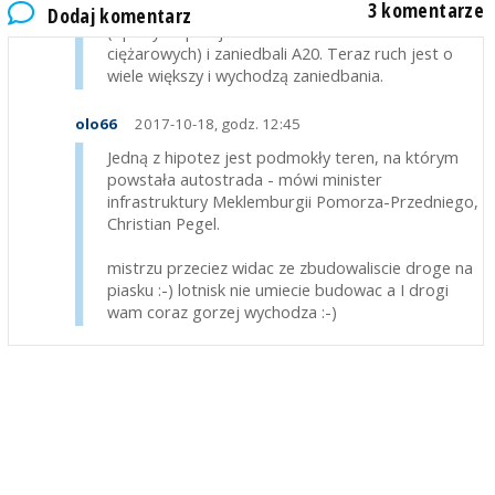
3 komentarze
ruch, Niemcy narzekali, że jest nie rentowna
Dodaj komentarz
(opłaty za przejazd TOLL COLLECT dla aut
ciężarowych) i zaniedbali A20. Teraz ruch jest o
wiele większy i wychodzą zaniedbania.
olo66
2017-10-18, godz. 12:45
Jedną z hipotez jest podmokły teren, na którym
powstała autostrada - mówi minister
infrastruktury Meklemburgii Pomorza-Przedniego,
Christian Pegel.
mistrzu przeciez widac ze zbudowaliscie droge na
piasku :-) lotnisk nie umiecie budowac a I drogi
wam coraz gorzej wychodza :-)