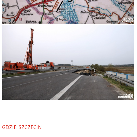
ZOKOR
2017-10-18, godz. 08:46
Zapadła się w stronę Rostocku a już widać
pęknięcia w kierunku Szczecina. Tylko czekać kiedy
zamknął w obudwu kierunkach. Ta droga od
wiosny siadala ale nic z tym nie robili tylko
pacholkami obstawili, później wycieli kawałek
asfaltu i dalej obstawili pacholkami, następnie gdy
uskok się powiększył to zrobili zwężenie do lewego
pasa. A teraz droga jest zapadmieta. Zrobiony jest
objazd około 30km drogami lokalnymi a gdy się
wraca na autostradę to na parkingu Speckmoor
czycha za dnia Policja lub/i BAG i sprawdzają
prędkość z tachografu, gdy jechales powyżej
60km/h (dopuszczalna prędkość dla pojazdow
ciężarowych w Niemczech) płacisz słone mandaty
w €. Podobna sytuacja była na A20 między Lubeką
a Bad Segeberg. Tamtejszy Zarzadca drogi nie
dopuścił do całkowitego zapadniecia się
autostrady i nitke w kierunku Lubeki zrobili gdzieś
w 3 miesiące a teraz robią druga stronę w kierunku
GDZIE: SZCZECIN
Bad Segeberg. 4x w tygodniu jeżdżę A20 i widać
co się dzieje z tą drogą. Kiedyś był na niej mały