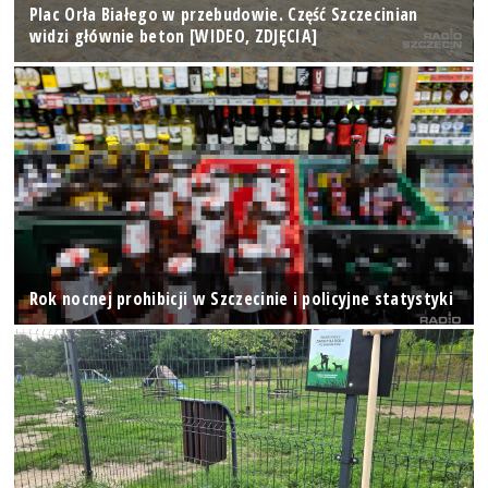
Plac Orła Białego w przebudowie. Część Szczecinian
widzi głównie beton [WIDEO, ZDJĘCIA]
Rok nocnej prohibicji w Szczecinie i policyjne statystyki