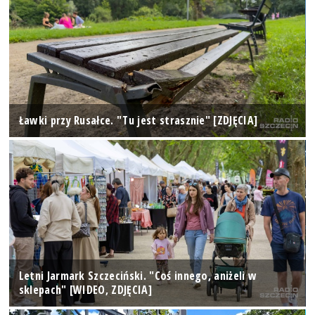
Ławki przy Rusałce. "Tu jest strasznie" [ZDJĘCIA]
Letni Jarmark Szczeciński. "Coś innego, aniżeli w
sklepach" [WIDEO, ZDJĘCIA]