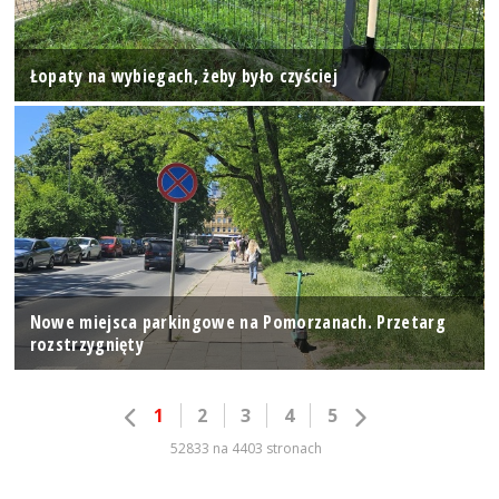
Łopaty na wybiegach, żeby było czyściej
Nowe miejsca parkingowe na Pomorzanach. Przetarg
rozstrzygnięty
1
2
3
4
5
52833 na 4403 stronach