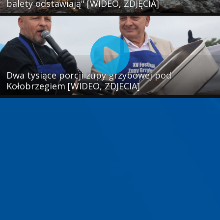
balety odstawiają" [WIDEO, ZDJĘCIA]
Dwa tysiące porcji zupy grzybowej pod
Kołobrzegiem [WIDEO, ZDJECIA]