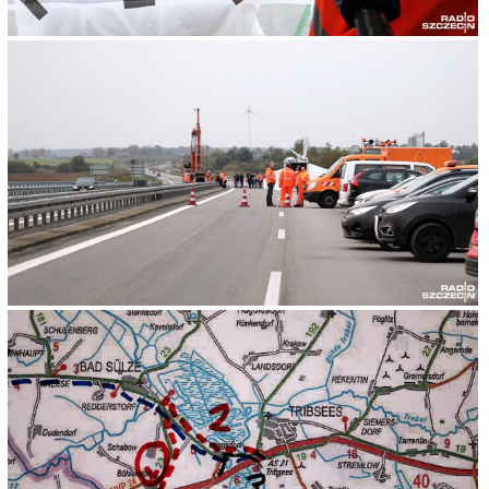
Stetinensis
2017-10-18, godz. 08:02
Nie zapominajmy, że drogi z zaledwie jednym
pasem w każdym kierunku to codzienność polskich
kierowców.