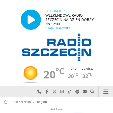
SŁUCHAJ TERAZ
WEEKENDOWE RADIO
SZCZECIN NA DZIEŃ DOBRY
do 12:00
Beata Użarowska
°C
jutro
pojutrze
20
°C
°C
30
32
Najlepiej po prostu do nas zadzwoń
Odwiedź nas na Facebook-u
Odwiedź nas na X
Odwiedź nas na Instagram-ie
Odwiedź nas na TikTok-u
Szukaj nas na Spotify
Wyślij do nas w
Szukaj
Radio Szczecin
»
Region
Autopromocja
Autopromocja
Reklama