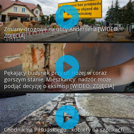
Zmiany drogowe na ulicy Andersena [WIDEO,
ZDJĘCIA]
Pękający budynek przy ul. Hożej w coraz
gorszym stanie. Mieszkańcy: nadzór może
podjąć decyzję o eksmisji [WIDEO, ZDJĘCIA]
Chodnik na Piłsudskiego: "kobiety na szpilkach