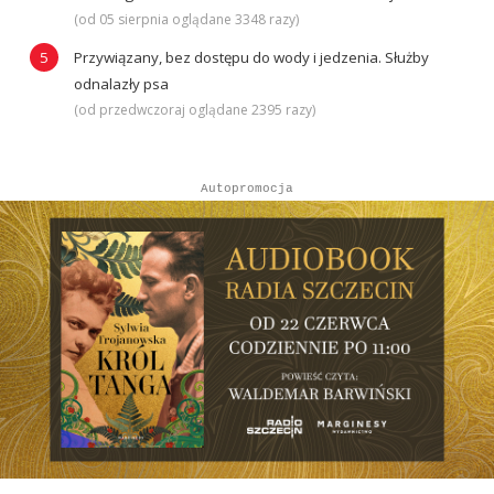
(od 05 sierpnia oglądane 3348 razy)
Przywiązany, bez dostępu do wody i jedzenia. Służby
odnalazły psa
(od przedwczoraj oglądane 2395 razy)
Autopromocja