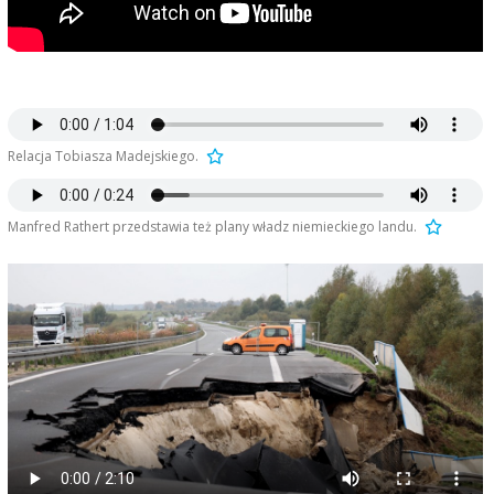
Relacja Tobiasza Madejskiego.
Manfred Rathert przedstawia też plany władz niemieckiego landu.