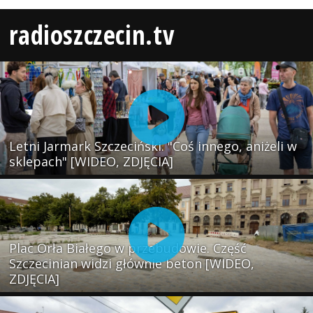
radioszczecin.tv
Letni Jarmark Szczeciński. "Coś innego, aniżeli w
sklepach" [WIDEO, ZDJĘCIA]
Plac Orła Białego w przebudowie. Część
Szczecinian widzi głównie beton [WIDEO,
ZDJĘCIA]