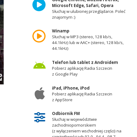
Microsoft Edge, Safari, Opera
Słuchaj w ulubionej przeglądarce. Poleć
znajomym :)
Winamp
Słuchaj w MP3 (stereo, 128 kb/s,
44.1kHz) lub w AAC+ (stereo, 128 kb/s,
44.1kHz)
Telefon lub tablet z Androidem
Pobierz aplikację Radia Szczecin
z Google Play
iPad, iPhone, iPod
Pobierz aplikację Radia Szczecin
z AppStore
Odbiornik FM
Słuchaj w województwie
zachodniopomorskiem
(z wyłączeniem wschodniej części) na
częstotliwościach 92,0 - 94,4 - 98,7 -