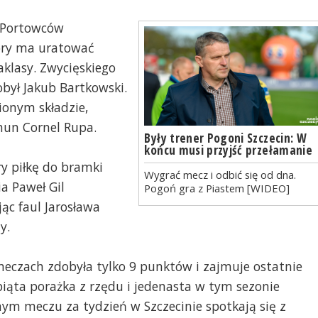
a Portowców
óry ma uratować
aklasy. Zwycięskiego
obył Jakub Bartkowski.
ionym składzie,
un Cornel Rupa.
Były trener Pogoni Szczecin: W
końcu musi przyjść przełamanie
y piłkę do bramki
Wygrać mecz i odbić się od dna.
ia Paweł Gil
Pogoń gra z Piastem [WIDEO]
ąc faul Jarosława
y.
zach zdobyła tylko 9 punktów i zajmuje ostatnie
iąta porażka z rzędu i jedenasta w tym sezonie
nym meczu za tydzień w Szczecinie spotkają się z