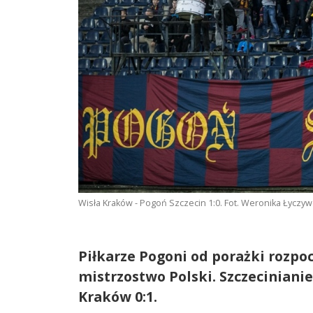
Wisła Kraków - Pogoń Szczecin 1:0. Fot. Weronika Łyczyw
Piłkarze Pogoni od porażki rozp
mistrzostwo Polski. Szczecinianie
Kraków 0:1.