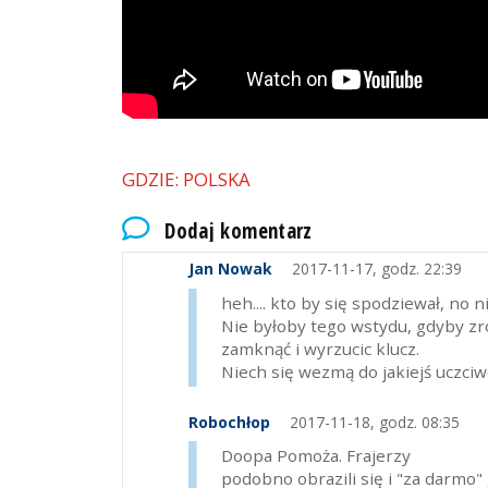
GDZIE: POLSKA
Dodaj komentarz
Jan Nowak
2017-11-17, godz. 22:39
heh.... kto by się spodziewał, no n
Nie byłoby tego wstydu, gdyby zr
zamknąć i wyrzucic klucz.
Niech się wezmą do jakiejś uczciw
Robochłop
2017-11-18, godz. 08:35
Doopa Pomoża. Frajerzy
podobno obrazili się i "za darmo"