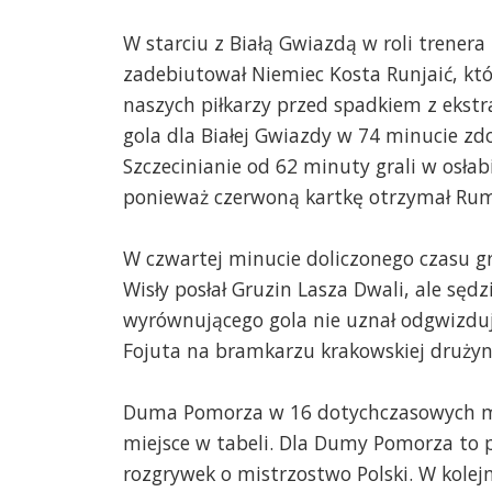
W starciu z Białą Gwiazdą w roli trener
zadebiutował Niemiec Kosta Runjaić, kt
naszych piłkarzy przed spadkiem z ekstr
gola dla Białej Gwiazdy w 74 minucie zd
Szczecinianie od 62 minuty grali w osłab
ponieważ czerwoną kartkę otrzymał Rum
W czwartej minucie doliczonego czasu gr
Wisły posłał Gruzin Lasza Dwali, ale sędz
wyrównującego gola nie uznał odgwizduj
Fojuta na bramkarzu krakowskiej drużyn
Duma Pomorza w 16 dotychczasowych mec
miejsce w tabeli. Dla Dumy Pomorza to p
rozgrywek o mistrzostwo Polski. W kolej