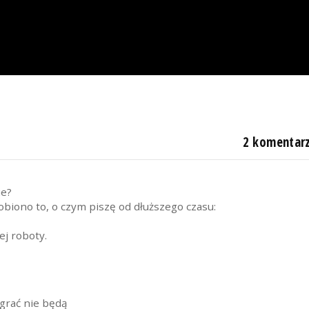
2 komentar
ie?
obiono to, o czym piszę od dłuższego czasu:
ej roboty.
 grać nie będą