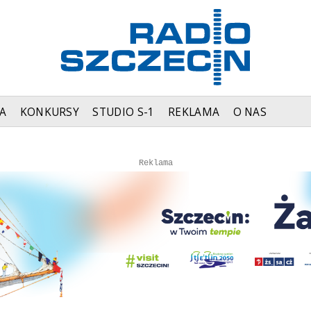
A
KONKURSY
STUDIO S-1
REKLAMA
O NAS
Autopromocja
Autopromocja
Reklama