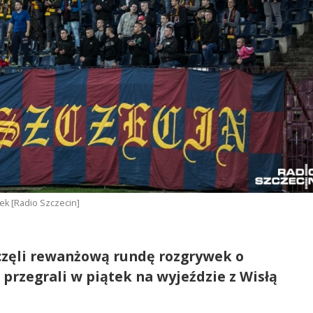
ek [Radio Szczecin]
oczęli rewanżową rundę rozgrywek o
 przegrali w piątek na wyjeździe z Wisłą