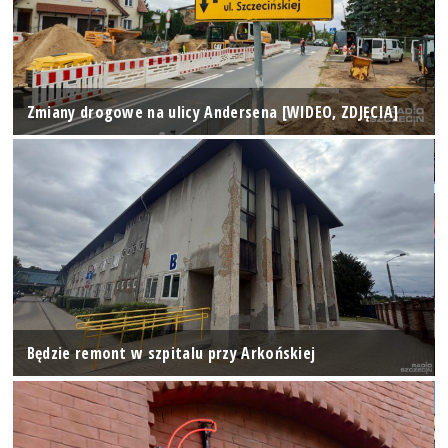
Zmiany drogowe na ulicy Andersena [WIDEO, ZDJĘCIA]
Będzie remont w szpitalu przy Arkońskiej