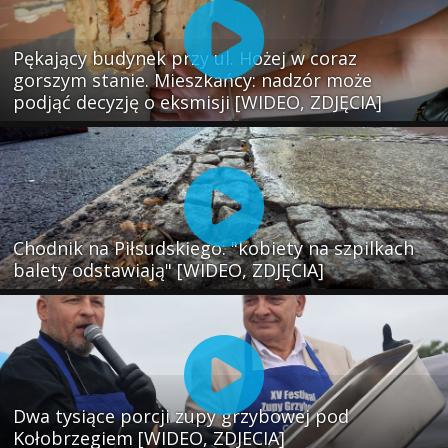
Pękający budynek przy ul. Hożej w coraz
gorszym stanie. Mieszkańcy: nadzór może
podjąć decyzję o eksmisji [WIDEO, ZDJĘCIA]
Chodnik na Piłsudskiego: "kobiety na szpilkach
balety odstawiają" [WIDEO, ZDJĘCIA]
Dwa tysiące porcji zupy grzybowej pod
Kołobrzegiem [WIDEO, ZDJECIA]