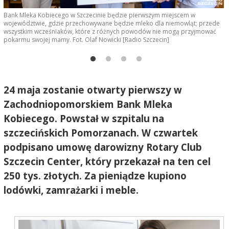
Bank Mleka Kobiecego w Szczecinie będzie pierwszym miejscem w
B
województwie, gdzie przechowywane będzie mleko dla niemowląt; przede
w
wszystkim wcześniaków, które z różnych powodów nie mogą przyjmować
w
pokarmu swojej mamy. Fot. Olaf Nowicki [Radio Szczecin]
p
24 maja zostanie otwarty pierwszy w
Zachodniopomorskiem Bank Mleka
Kobiecego. Powstał w szpitalu na
szczecińskich Pomorzanach. W czwartek
podpisano umowę darowizny Rotary Club
Szczecin Center, który przekazał na ten cel
250 tys. złotych. Za pieniądze kupiono
lodówki, zamrażarki i meble.