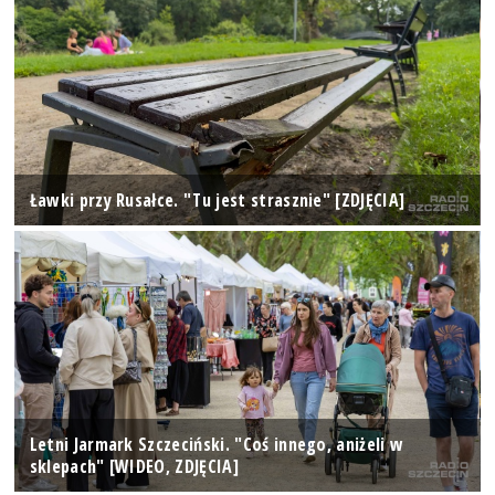
Ławki przy Rusałce. "Tu jest strasznie" [ZDJĘCIA]
Letni Jarmark Szczeciński. "Coś innego, aniżeli w
sklepach" [WIDEO, ZDJĘCIA]