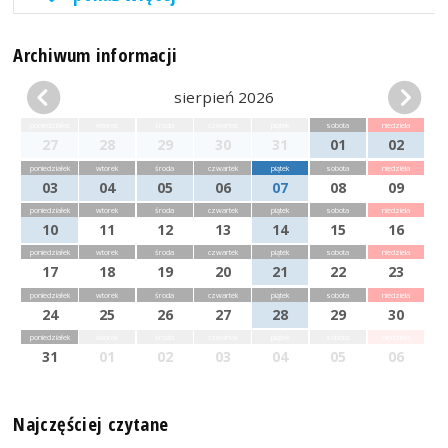
Archiwum informacji
sierpień 2026
poniedziałek
wtorek
środa
czwartek
piątek
sobota
niedziela
27
28
29
30
31
01
02
poniedziałek
wtorek
środa
czwartek
piątek
sobota
niedziela
03
04
05
06
07
08
09
poniedziałek
wtorek
środa
czwartek
piątek
sobota
niedziela
10
11
12
13
14
15
16
poniedziałek
wtorek
środa
czwartek
piątek
sobota
niedziela
17
18
19
20
21
22
23
poniedziałek
wtorek
środa
czwartek
piątek
sobota
niedziela
24
25
26
27
28
29
30
poniedziałek
wtorek
środa
czwartek
piątek
sobota
niedziela
31
01
02
03
04
05
06
Najczęściej czytane