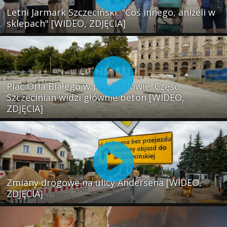
Letni Jarmark Szczeciński. "Coś innego, aniżeli w
sklepach" [WIDEO, ZDJĘCIA]
Plac Orła Białego w przebudowie. Część
Szczecinian widzi głównie beton [WIDEO,
ZDJĘCIA]
Zmiany drogowe na ulicy Andersena [WIDEO,
ZDJĘCIA]