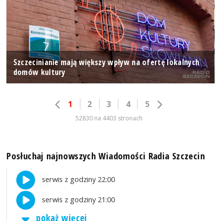
Szczecinianie mają większy wpływ na ofertę lokalnych
domów kultury
1
2
3
4
5
52830 na 4403 stronach
Posłuchaj najnowszych Wiadomości Radia Szczecin
serwis z godziny 22:00
serwis z godziny 21:00
pokaż więcej