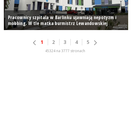
Pracownicy szpitala w Barlinku ujawniają nepotyzm i
mobbing. W tle matka burmistrz Lewandowskiej
1
2
3
4
5
45324 na 3777 stronach