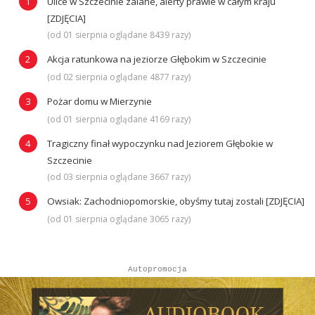
Ulice w Szczecinie zalane, alerty prawie w całym kraju
[ZDJĘCIA]
(od 01 sierpnia oglądane 8439 razy)
Akcja ratunkowa na jeziorze Głębokim w Szczecinie
(od 02 sierpnia oglądane 4877 razy)
Pożar domu w Mierzynie
(od 01 sierpnia oglądane 4169 razy)
Tragiczny finał wypoczynku nad Jeziorem Głębokie w
Szczecinie
(od 03 sierpnia oglądane 3667 razy)
Owsiak: Zachodniopomorskie, obyśmy tutaj zostali [ZDJĘCIA]
(od 01 sierpnia oglądane 3065 razy)
Autopromocja