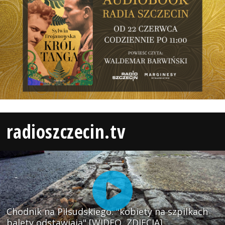
radioszczecin.tv
Chodnik na Piłsudskiego: "kobiety na szpilkach
balety odstawiają" [WIDEO, ZDJĘCIA]