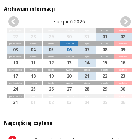
Archiwum informacji
sierpień 2026
poniedziałek
wtorek
środa
czwartek
piątek
sobota
niedziela
27
28
29
30
31
01
02
poniedziałek
wtorek
środa
czwartek
piątek
sobota
niedziela
03
04
05
06
07
08
09
poniedziałek
wtorek
środa
czwartek
piątek
sobota
niedziela
10
11
12
13
14
15
16
poniedziałek
wtorek
środa
czwartek
piątek
sobota
niedziela
17
18
19
20
21
22
23
poniedziałek
wtorek
środa
czwartek
piątek
sobota
niedziela
24
25
26
27
28
29
30
poniedziałek
wtorek
środa
czwartek
piątek
sobota
niedziela
31
01
02
03
04
05
06
Najczęściej czytane