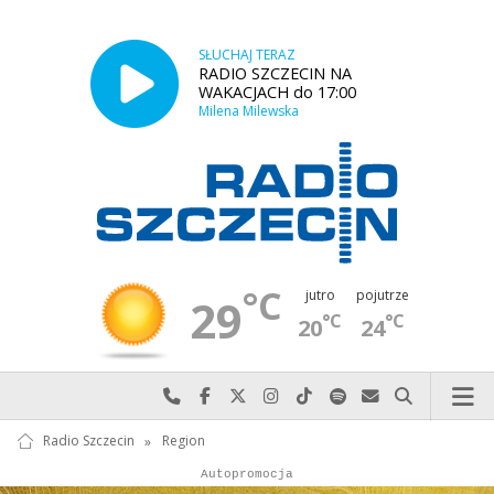
SŁUCHAJ TERAZ
RADIO SZCZECIN NA
WAKACJACH do 17:00
Milena Milewska
°C
jutro
pojutrze
29
°C
°C
20
24
Najlepiej po prostu do nas zadzwoń
Odwiedź nas na Facebook-u
Odwiedź nas na X
Odwiedź nas na Instagram-ie
Odwiedź nas na TikTok-u
Szukaj nas na Spotify
Wyślij do nas w
Szukaj
Radio Szczecin
»
Region
Autopromocja
Autopromocja
Reklama