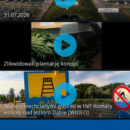
31.07.2026
Zlikwidowali plantację konopi
Seans z niechcianymi gośćmi w tle? Komary
wróciły nad Jezioro Dąbie [WIDEO]