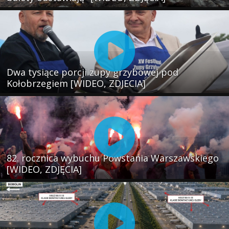
Dwa tysiące porcji zupy grzybowej pod
Kołobrzegiem [WIDEO, ZDJECIA]
82. rocznica wybuchu Powstania Warszawskiego
[WIDEO, ZDJĘCIA]