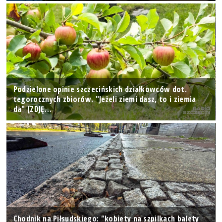
Podzielone opinie szczecińskich działkowców dot.
tegorocznych zbiorów. "Jeżeli ziemi dasz, to i ziemia
da" [ZDJĘ…
Chodnik na Piłsudskiego: "kobiety na szpilkach balety