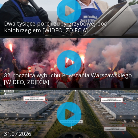
Dwa tysiące porcji zupy grzybowej pod
Kołobrzegiem [WIDEO, ZDJECIA]
82. rocznica wybuchu Powstania Warszawskiego
[WIDEO, ZDJĘCIA]
31.07.2026