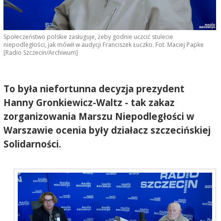
Społeczeństwo polskie zasługuje, żeby godnie uczcić stulecie
niepodległości, jak mówił w audycji Franciszek Łuczko. Fot. Maciej Papke
[Radio Szczecin/Archiwum]
To była niefortunna decyzja prezydent
Hanny Gronkiewicz-Waltz - tak zakaz
zorganizowania Marszu Niepodległości w
Warszawie ocenia były działacz szczecińskiej
Solidarności.