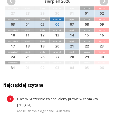
sierpień 2026
poniedziałek
wtorek
środa
czwartek
piątek
sobota
niedziela
27
28
29
30
31
01
02
poniedziałek
wtorek
środa
czwartek
piątek
sobota
niedziela
03
04
05
06
07
08
09
poniedziałek
wtorek
środa
czwartek
piątek
sobota
niedziela
10
11
12
13
14
15
16
poniedziałek
wtorek
środa
czwartek
piątek
sobota
niedziela
17
18
19
20
21
22
23
poniedziałek
wtorek
środa
czwartek
piątek
sobota
niedziela
24
25
26
27
28
29
30
poniedziałek
wtorek
środa
czwartek
piątek
sobota
niedziela
31
01
02
03
04
05
06
Najczęściej czytane
Ulice w Szczecinie zalane, alerty prawie w całym kraju
[ZDJĘCIA]
(od 01 sierpnia oglądane 8438 razy)