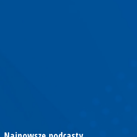
Najnowsze podcasty