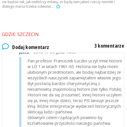
("Polska jednorodna narodowo, obcy precz")...
nie będzie tak, jak niektórzy mówią, że będą tam jakieś rzeczy niemiłe i
dlatego marsz trzeba odwołać...
Człowiek z minimalną dozą empatii i szacunku dla
odczuć np Powstańców też będzie przeciwny
marszowi duchowych spadkobierców nazizmu. Jak
myśli Pan czuje się taki powstaniec widzący
GDZIE: SZCZECIN
"hajlujących" Polaków w Warszawie, JEGO
WARSZAWIE za którą przelewał krew?!
3 komentarze
Dodaj komentarz
Jacek
2018-11-09, godz. 14:35
Pan profesor Franciszek Łuczko uczył mnie historii
w LO 1 w latach 1961-65. Historia nie była moim
ulubionym przedmiotem, ale bodaj najbardziej ze
wszystkich nauczycieli zapamiętałem własnie jego.
Był postacią bardzo charyzmatyczną z
niesamowitą znajomością historii (nie tylko Polski).
Historii nie da się zrozumieć. Innej historii uczyłem
się ja, innej moje dzieci, teraz PIS lansuje jeszcze
inną. Różne interpretacje wydarzeń historycznych
skłócają ludzi i państwa.
Głównym celem rządzących powinno by
kształtowanie przyszłości naszego państwa.