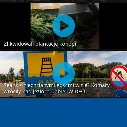
Zlikwidowali plantację konopi
Seans z niechcianymi gośćmi w tle? Komary
wróciły nad Jezioro Dąbie [WIDEO]