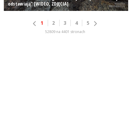
odstawiają" [WIDEO, ZDJĘCIA]
1
2
3
4
5
52809 na 4401 stronach