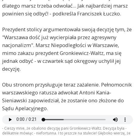
Stetinensis
2018-11-09, godz. 11:24
dlatego marsz trzeba odwołać... Jak najbardziej marsz
Właściwie, jeśli ktokolwiek mówi, że Warszawa już
powinien się odbyć! - podkreśla Franciszek Łuczko.
dość wycierpiała przez agresywny nacjonalizm, to
oczywiste, że ma na myśli niemiecką okupację, tak
Prezydent stolicy argumentowała swoją decyzję tym, że
więc słowa porównujące chęć zorganizowania
marszu, upamiętniającego 100-lecie odzyskania
"Warszawa dość już wycierpiała przez agresywny
przez Polskę niepodległości, do ludzi, którzy rzucali
nacjonalizm". Marsz Niepodległości w Warszawie,
noworodkami o ścianę i wymordowali miliony osób
mimo zakazu prezydent Gronkiewicz-Waltz, ma się
w komorach gazowych, nadają się chyba do
rozpatrzenia w sądzie.
jednak odbyć - w czwartek sąd okręgowy uchylił jej
decyzję.
mpl
2018-11-09, godz. 11:38
@Stetinesis
Obu stronom przysługuje teraz zażalenie. Pełnomocnik
warszawskiego ratusza adwokat Antoni Kania-
Słucham? Proszę nie udawać głupiego! Nie
pamięta Pan zeszłorocznego marszu
Sieniawski zapowiedział, że zostanie ono złożone do
narodowców? Jak nie do nazistowskich to do jakich
Sądu Apelacyjnego.
symboli się odwoływali?? W sieci są zdjęcia proszę
poszukać a nie udawać że nie ma problemu bo
akurat aktualnej władzy narodowcy są potrzebni a
- Cieszy mnie, że obalono decyzję pani Gronkiewicz-Waltz. Decyzja była -
i hasełka głoszą zgodne z linią partii zasadniczo
delikatnie mówiąc - niefortunna. I to jeszcze na stulecie! Głęboko wierzę, że