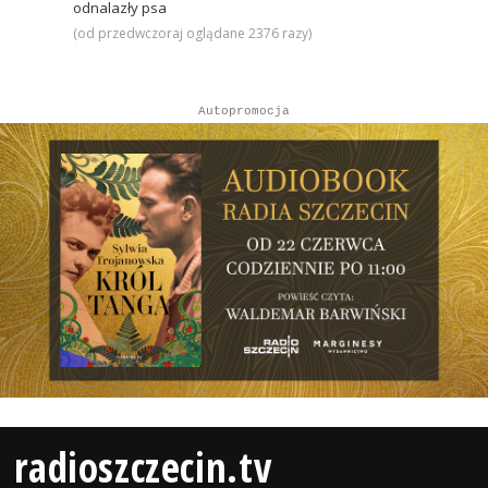
odnalazły psa
(od przedwczoraj oglądane 2376 razy)
Autopromocja
radioszczecin.tv