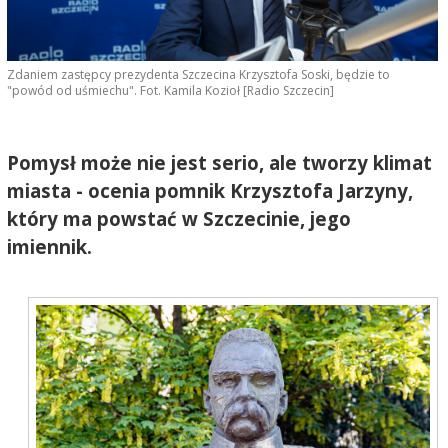
Zdaniem zastępcy prezydenta Szczecina Krzysztofa Soski, będzie to
"powód od uśmiechu". Fot. Kamila Kozioł [Radio Szczecin]
Pomysł może nie jest serio, ale tworzy klimat
miasta - ocenia pomnik Krzysztofa Jarzyny,
który ma powstać w Szczecinie, jego
imiennik.