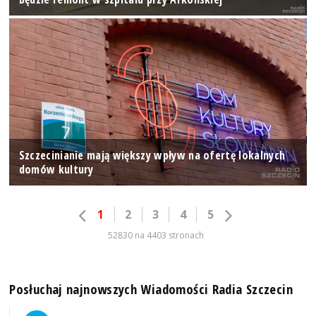
Szczecinianie mają większy wpływ na ofertę lokalnych
domów kultury
1
2
3
4
5
52830 na 4403 stronach
Posłuchaj najnowszych Wiadomości Radia Szczecin