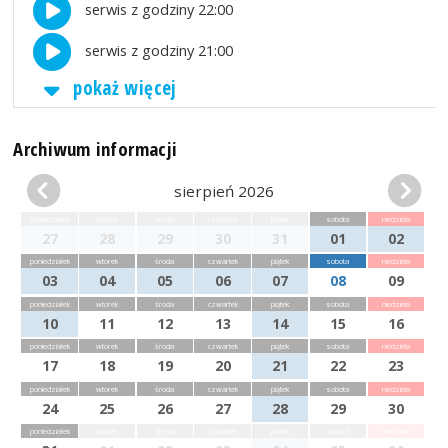
serwis z godziny 22:00
serwis z godziny 21:00
pokaż więcej
Archiwum informacji
sierpień 2026
poniedziałek
wtorek
środa
czwartek
piątek
sobota
niedziela
27
28
29
30
31
01
02
poniedziałek
wtorek
środa
czwartek
piątek
sobota
niedziela
03
04
05
06
07
08
09
poniedziałek
wtorek
środa
czwartek
piątek
sobota
niedziela
10
11
12
13
14
15
16
poniedziałek
wtorek
środa
czwartek
piątek
sobota
niedziela
17
18
19
20
21
22
23
poniedziałek
wtorek
środa
czwartek
piątek
sobota
niedziela
24
25
26
27
28
29
30
poniedziałek
wtorek
środa
czwartek
piątek
sobota
niedziela