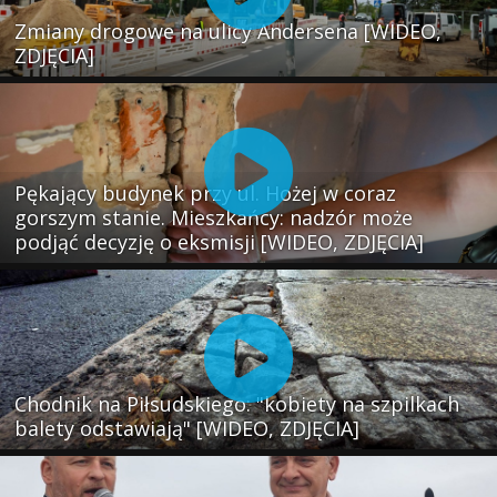
Zmiany drogowe na ulicy Andersena [WIDEO,
ZDJĘCIA]
Pękający budynek przy ul. Hożej w coraz
gorszym stanie. Mieszkańcy: nadzór może
podjąć decyzję o eksmisji [WIDEO, ZDJĘCIA]
Chodnik na Piłsudskiego: "kobiety na szpilkach
balety odstawiają" [WIDEO, ZDJĘCIA]