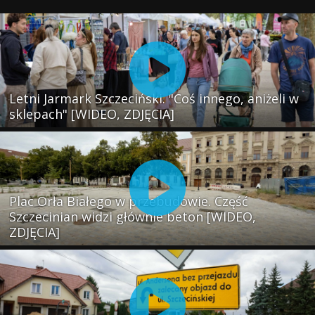
Letni Jarmark Szczeciński. "Coś innego, aniżeli w
sklepach" [WIDEO, ZDJĘCIA]
Plac Orła Białego w przebudowie. Część
Szczecinian widzi głównie beton [WIDEO,
ZDJĘCIA]