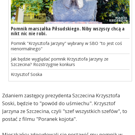
Pomnik marszałka Piłsudskiego. Niby wszyscy chcą a
nikt nic nie robi.
Pomnik "Krzysztofa Jarzyny" wybrany w SBO "to jest coś
nienormalnego"
Jak będzie wyglądać pomnik Krzysztofa Jarzyny ze
Szczecina? Rozstrzygnie konkurs
Krzysztof Soska
Zdaniem zastępcy prezydenta Szczecina Krzysztofa
Soski, będzie to "powód do uśmiechu". Krzysztof
Jarzyna ze Szczecina, czyli "szef wszystkich szefów", to
postać z filmu "Poranek kojota".
Mieszkańcy zdecydowali się postawić mu pomnik w