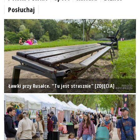
Posłuchaj
Ławki przy Rusałce. "Tu jest strasznie" [ZDJĘCIA]