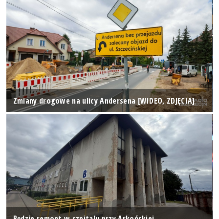
Zmiany drogowe na ulicy Andersena [WIDEO, ZDJĘCIA]
Będzie remont w szpitalu przy Arkońskiej