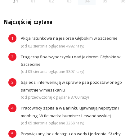
31
01
02
03
04
05
06
Najczęściej czytane
Akcja ratunkowa na jeziorze Głębokim w Szczecinie
(od 02 sierpnia oglądane 4992 razy)
Tragiczny finał wypoczynku nad Jeziorem Głębokie w
Szczecinie
(od 03 sierpnia oglądane 3807 razy)
Sąsiedzi interweniują w sprawie psa pozostawionego
samotnie w mieszkaniu
(od przedwczoraj oglądane 3700 razy)
Pracownicy szpitala w Barlinku ujawniają nepotyzm i
mobbing. W tle matka burmistrz Lewandowskiej
(od 05 sierpnia oglądane 3288 razy)
Przywiązany, bez dostępu do wody i jedzenia. Służby