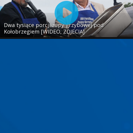
Dwa tysiące porcji zupy grzybowej pod
Kołobrzegiem [WIDEO, ZDJECIA]