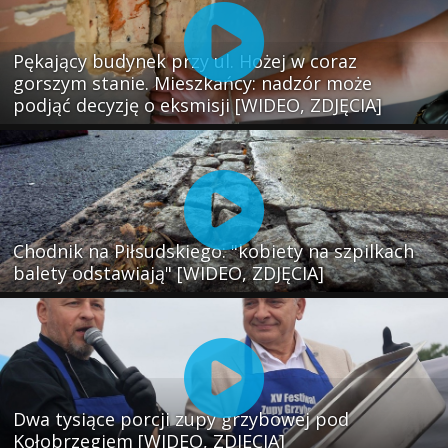
Pękający budynek przy ul. Hożej w coraz
gorszym stanie. Mieszkańcy: nadzór może
podjąć decyzję o eksmisji [WIDEO, ZDJĘCIA]
Chodnik na Piłsudskiego: "kobiety na szpilkach
balety odstawiają" [WIDEO, ZDJĘCIA]
Dwa tysiące porcji zupy grzybowej pod
Kołobrzegiem [WIDEO, ZDJECIA]