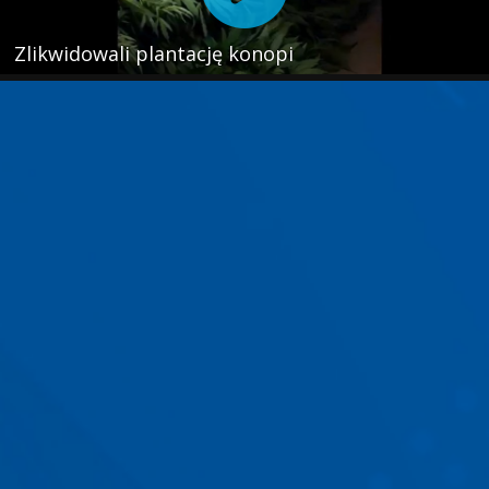
Zlikwidowali plantację konopi