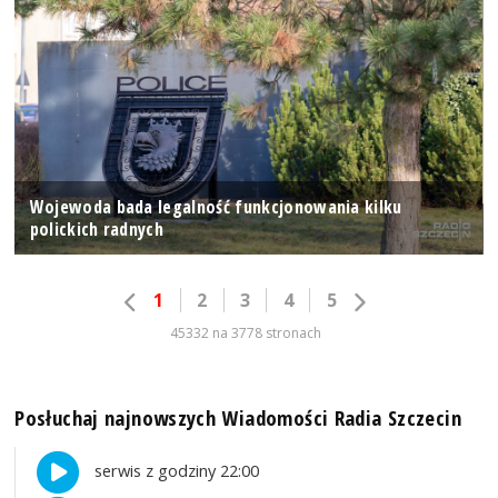
Wojewoda bada legalność funkcjonowania kilku
polickich radnych
1
2
3
4
5
45332 na 3778 stronach
Posłuchaj najnowszych Wiadomości Radia Szczecin
serwis z godziny 22:00