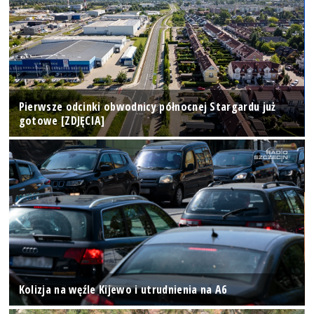
Pierwsze odcinki obwodnicy północnej Stargardu już
gotowe [ZDJĘCIA]
Kolizja na węźle Kijewo i utrudnienia na A6