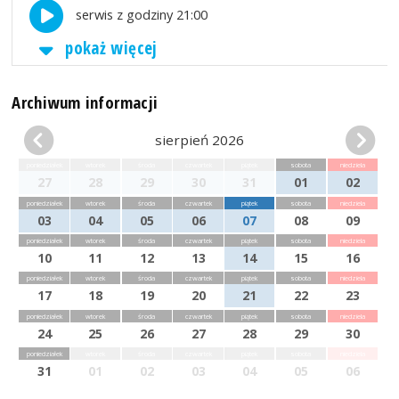
serwis z godziny 21:00
pokaż więcej
Archiwum informacji
sierpień 2026
poniedziałek
wtorek
środa
czwartek
piątek
sobota
niedziela
27
28
29
30
31
01
02
poniedziałek
wtorek
środa
czwartek
piątek
sobota
niedziela
03
04
05
06
07
08
09
poniedziałek
wtorek
środa
czwartek
piątek
sobota
niedziela
10
11
12
13
14
15
16
poniedziałek
wtorek
środa
czwartek
piątek
sobota
niedziela
17
18
19
20
21
22
23
poniedziałek
wtorek
środa
czwartek
piątek
sobota
niedziela
24
25
26
27
28
29
30
poniedziałek
wtorek
środa
czwartek
piątek
sobota
niedziela
31
01
02
03
04
05
06