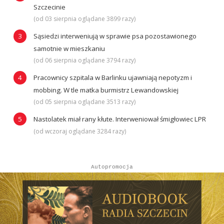
Szczecinie
(od 03 sierpnia oglądane 3899 razy)
Sąsiedzi interweniują w sprawie psa pozostawionego
samotnie w mieszkaniu
(od 06 sierpnia oglądane 3794 razy)
Pracownicy szpitala w Barlinku ujawniają nepotyzm i
mobbing. W tle matka burmistrz Lewandowskiej
(od 05 sierpnia oglądane 3513 razy)
Nastolatek miał rany kłute. Interweniował śmigłowiec LPR
(od wczoraj oglądane 3284 razy)
Autopromocja