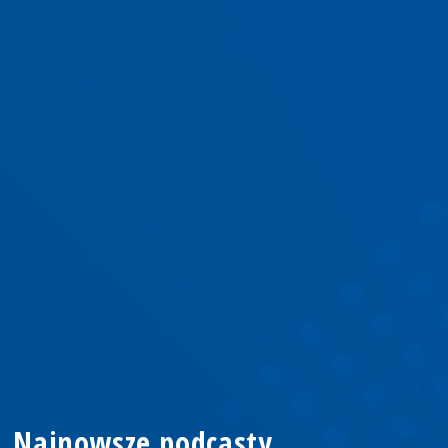
Najnowsze podcasty