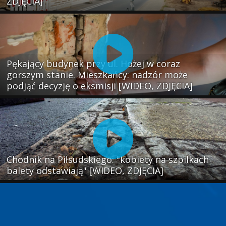
ZDJĘCIA]
Pękający budynek przy ul. Hożej w coraz
gorszym stanie. Mieszkańcy: nadzór może
podjąć decyzję o eksmisji [WIDEO, ZDJĘCIA]
Chodnik na Piłsudskiego: "kobiety na szpilkach
balety odstawiają" [WIDEO, ZDJĘCIA]