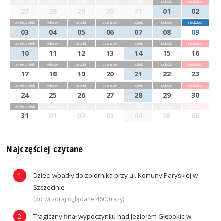
poniedziałek
wtorek
środa
czwartek
piątek
sobota
niedziela
27
28
29
30
31
01
02
poniedziałek
wtorek
środa
czwartek
piątek
sobota
niedziela
03
04
05
06
07
08
09
poniedziałek
wtorek
środa
czwartek
piątek
sobota
niedziela
10
11
12
13
14
15
16
poniedziałek
wtorek
środa
czwartek
piątek
sobota
niedziela
17
18
19
20
21
22
23
poniedziałek
wtorek
środa
czwartek
piątek
sobota
niedziela
24
25
26
27
28
29
30
poniedziałek
wtorek
środa
czwartek
piątek
sobota
niedziela
31
01
02
03
04
05
06
Najczęściej czytane
Dzieci wpadły do zbiornika przy ul. Komuny Paryskiej w
Szczecinie
(od wczoraj oglądane 4600 razy)
Tragiczny finał wypoczynku nad Jeziorem Głębokie w