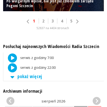
Po wulgarnym wpisie, nie jest już członkiem zarządu
Pogoni Szczecin
1
2
3
4
5
52837 na 4404 stronach
Posłuchaj najnowszych Wiadomości Radia Szczecin
serwis z godziny 7:00
serwis z godziny 22:00
pokaż więcej
Archiwum informacji
sierpień 2026