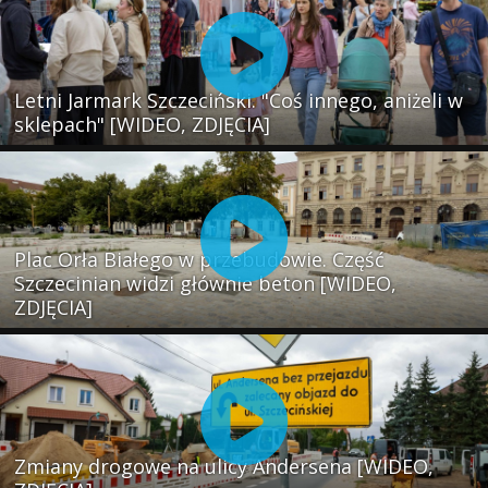
Letni Jarmark Szczeciński. "Coś innego, aniżeli w
sklepach" [WIDEO, ZDJĘCIA]
Plac Orła Białego w przebudowie. Część
Szczecinian widzi głównie beton [WIDEO,
ZDJĘCIA]
Zmiany drogowe na ulicy Andersena [WIDEO,