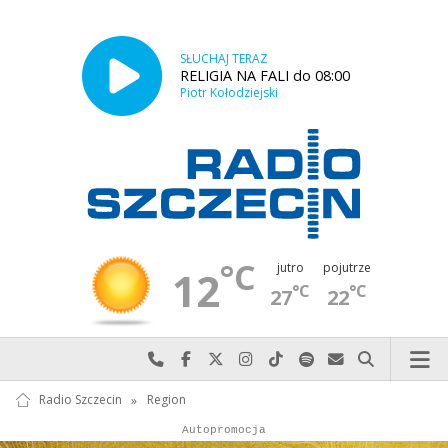
SŁUCHAJ TERAZ
RELIGIA NA FALI do 08:00
Piotr Kołodziejski
°C
jutro
pojutrze
12
°C
°C
27
22
Najlepiej po prostu do nas zadzwoń
Odwiedź nas na Facebook-u
Odwiedź nas na X
Odwiedź nas na Instagram-ie
Odwiedź nas na TikTok-u
Szukaj nas na Spotify
Wyślij do nas w
Szukaj
Radio Szczecin
»
Region
Autopromocja
Reklama