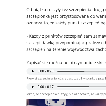
Od piątku ruszyły też szczepienia drug
szczepionka jest przystosowana do waria
oznacza to, że każdy punkt szczepień bę
- Każdy z punktów szczepień sam zamawi
szczepi dawką przypominającą zależy od 
szczepień na terenie województwa zach
Zapisać się można po otrzymaniu e-skie
Pierwsi szczecinianie już się zaszczepili w punkcie pr
Mimo, że szczepienia ruszyły, nie oznacza to, że każdy 