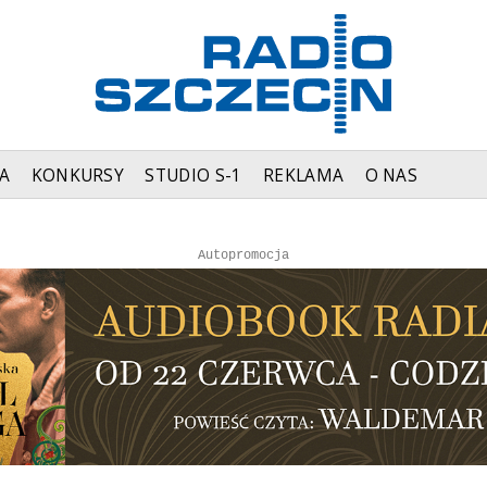
A
KONKURSY
STUDIO S-1
REKLAMA
O NAS
Autopromocja
Autopromocja
Reklama