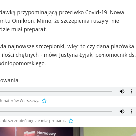
ą dawką przypominającą przeciwko Covid-19. Nowa
ntu Omikron. Mimo, że szczepienia ruszyły, nie
dzie miał preparat.
a najnowsze szczepionki, więc to czy dana placówka
ilości chętnych - mówi Justyna Łyjak, pełnomocnik ds.
odniopomorskiego.
rowania.
zy Bohaterów Warszawy.
punkt szczepień będzie miał preparat.