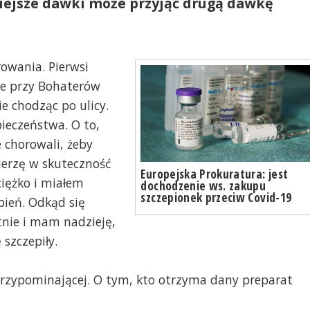
śniejsze dawki może przyjąć drugą dawkę
owania. Pierwsi
cie przy Bohaterów
e chodząc po ulicy.
ieczeństwa. O to,
 chorowali, żeby
Wierzę w skuteczność
Europejska Prokuratura: jest
ciężko i miałem
dochodzenie ws. zakupu
szczepionek przeciw Covid-19
epień. Odkąd się
tnie i mam nadzieję,
 szczepiły.
rzypominającej. O tym, kto otrzyma dany preparat