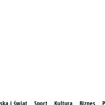
ska i świat
Sport
Kultura
Biznes
P