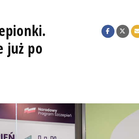
epionki.
e już po