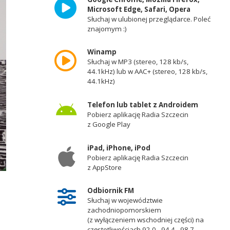
Microsoft Edge, Safari, Opera
Słuchaj w ulubionej przeglądarce. Poleć
znajomym :)
Winamp
Słuchaj w MP3 (stereo, 128 kb/s,
44.1kHz) lub w AAC+ (stereo, 128 kb/s,
44.1kHz)
Telefon lub tablet z Androidem
Pobierz aplikację Radia Szczecin
z Google Play
iPad, iPhone, iPod
Pobierz aplikację Radia Szczecin
z AppStore
Odbiornik FM
Słuchaj w województwie
zachodniopomorskiem
(z wyłączeniem wschodniej części) na
częstotliwościach 92,0 - 94,4 - 98,7 -