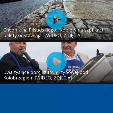
Chodnik na Piłsudskiego: "kobiety na szpilkach
balety odstawiają" [WIDEO, ZDJĘCIA]
Dwa tysiące porcji zupy grzybowej pod
Kołobrzegiem [WIDEO, ZDJECIA]