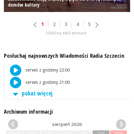
domów kultury
1
2
3
4
5
52830 na 4403 stronach
Posłuchaj najnowszych Wiadomości Radia Szczecin
serwis z godziny 22:00
serwis z godziny 21:00
pokaż więcej
Archiwum informacji
sierpień 2026
poniedziałek
wtorek
środa
czwartek
piątek
sobota
niedziela