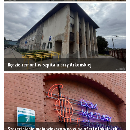
Będzie remont w szpitalu przy Arkońskiej
Szczecinianie mają większy wpływ na ofertę lokalnych