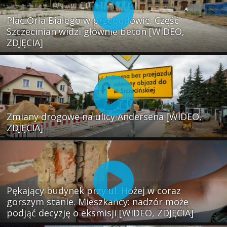
Plac Orła Białego w przebudowie. Część
Szczecinian widzi głównie beton [WIDEO,
ZDJĘCIA]
Zmiany drogowe na ulicy Andersena [WIDEO,
ZDJĘCIA]
Pękający budynek przy ul. Hożej w coraz
gorszym stanie. Mieszkańcy: nadzór może
podjąć decyzję o eksmisji [WIDEO, ZDJĘCIA]