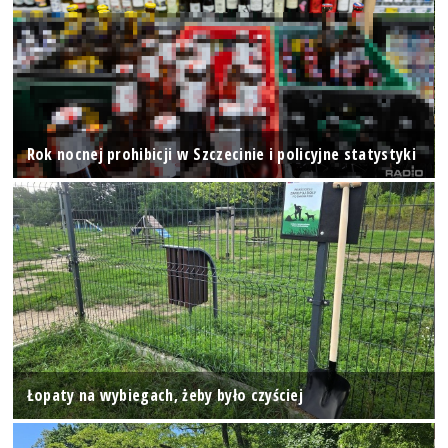
Rok nocnej prohibicji w Szczecinie i policyjne statystyki
Łopaty na wybiegach, żeby było czyściej