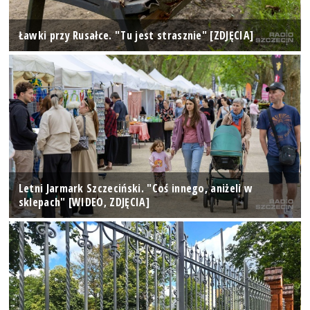
Ławki przy Rusałce. "Tu jest strasznie" [ZDJĘCIA]
Letni Jarmark Szczeciński. "Coś innego, aniżeli w
sklepach" [WIDEO, ZDJĘCIA]