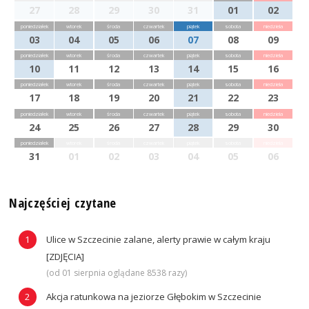
27
28
29
30
31
01
02
poniedziałek
wtorek
środa
czwartek
piątek
sobota
niedziela
03
04
05
06
07
08
09
poniedziałek
wtorek
środa
czwartek
piątek
sobota
niedziela
10
11
12
13
14
15
16
poniedziałek
wtorek
środa
czwartek
piątek
sobota
niedziela
17
18
19
20
21
22
23
poniedziałek
wtorek
środa
czwartek
piątek
sobota
niedziela
24
25
26
27
28
29
30
poniedziałek
wtorek
środa
czwartek
piątek
sobota
niedziela
31
01
02
03
04
05
06
Najczęściej czytane
Ulice w Szczecinie zalane, alerty prawie w całym kraju
[ZDJĘCIA]
(od 01 sierpnia oglądane 8538 razy)
Akcja ratunkowa na jeziorze Głębokim w Szczecinie