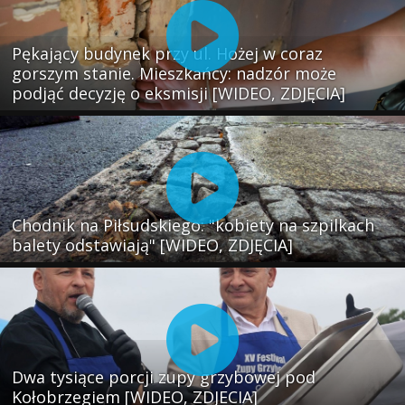
Pękający budynek przy ul. Hożej w coraz
gorszym stanie. Mieszkańcy: nadzór może
podjąć decyzję o eksmisji [WIDEO, ZDJĘCIA]
Chodnik na Piłsudskiego: "kobiety na szpilkach
balety odstawiają" [WIDEO, ZDJĘCIA]
Dwa tysiące porcji zupy grzybowej pod
Kołobrzegiem [WIDEO, ZDJECIA]