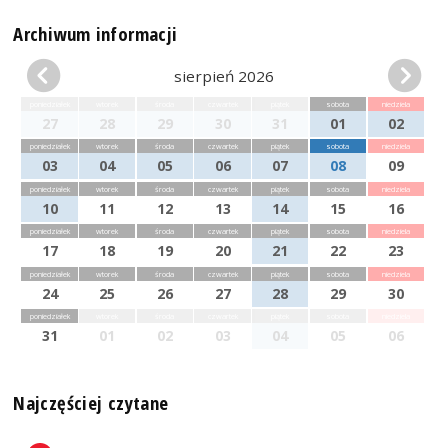
Archiwum informacji
sierpień 2026
poniedziałek
wtorek
środa
czwartek
piątek
sobota
niedziela
27
28
29
30
31
01
02
poniedziałek
wtorek
środa
czwartek
piątek
sobota
niedziela
03
04
05
06
07
08
09
poniedziałek
wtorek
środa
czwartek
piątek
sobota
niedziela
10
11
12
13
14
15
16
poniedziałek
wtorek
środa
czwartek
piątek
sobota
niedziela
17
18
19
20
21
22
23
poniedziałek
wtorek
środa
czwartek
piątek
sobota
niedziela
24
25
26
27
28
29
30
poniedziałek
wtorek
środa
czwartek
piątek
sobota
niedziela
31
01
02
03
04
05
06
Najczęściej czytane