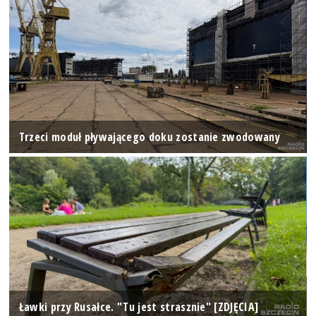
Trzeci moduł pływającego doku zostanie zwodowany
Ławki przy Rusałce. "Tu jest strasznie" [ZDJĘCIA]