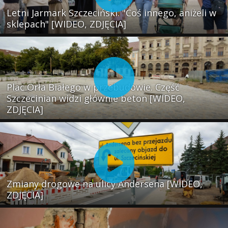
Letni Jarmark Szczeciński. "Coś innego, aniżeli w
sklepach" [WIDEO, ZDJĘCIA]
Plac Orła Białego w przebudowie. Część
Szczecinian widzi głównie beton [WIDEO,
ZDJĘCIA]
Zmiany drogowe na ulicy Andersena [WIDEO,
ZDJĘCIA]