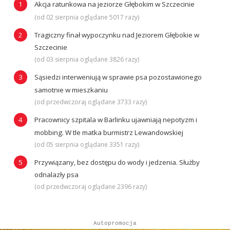
Akcja ratunkowa na jeziorze Głębokim w Szczecinie
(od 02 sierpnia oglądane 5017 razy)
Tragiczny finał wypoczynku nad Jeziorem Głębokie w
Szczecinie
(od 03 sierpnia oglądane 3826 razy)
Sąsiedzi interweniują w sprawie psa pozostawionego
samotnie w mieszkaniu
(od przedwczoraj oglądane 3733 razy)
Pracownicy szpitala w Barlinku ujawniają nepotyzm i
mobbing. W tle matka burmistrz Lewandowskiej
(od 05 sierpnia oglądane 3351 razy)
Przywiązany, bez dostępu do wody i jedzenia. Służby
odnalazły psa
(od przedwczoraj oglądane 2396 razy)
Autopromocja