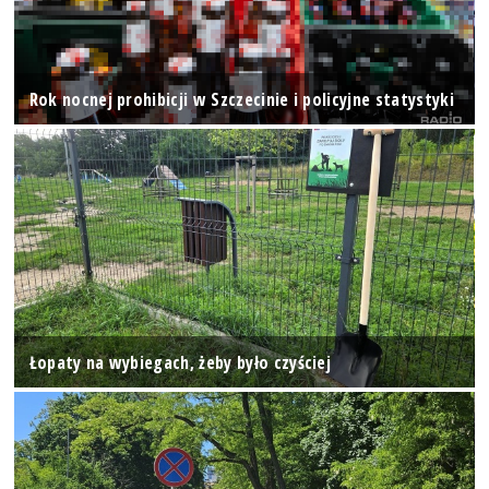
Rok nocnej prohibicji w Szczecinie i policyjne statystyki
Łopaty na wybiegach, żeby było czyściej