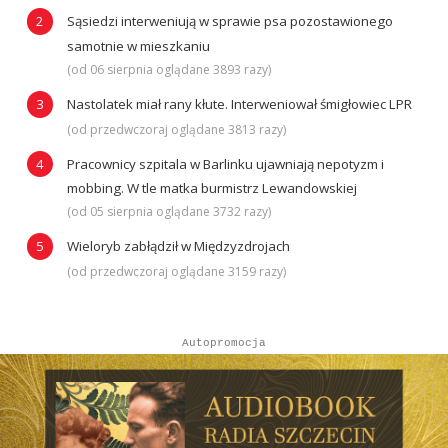
Sąsiedzi interweniują w sprawie psa pozostawionego
samotnie w mieszkaniu
(od 06 sierpnia oglądane 3893 razy)
Nastolatek miał rany kłute. Interweniował śmigłowiec LPR
(od przedwczoraj oglądane 3813 razy)
Pracownicy szpitala w Barlinku ujawniają nepotyzm i
mobbing. W tle matka burmistrz Lewandowskiej
(od 05 sierpnia oglądane 3732 razy)
Wieloryb zabłądził w Międzyzdrojach
(od przedwczoraj oglądane 3159 razy)
Autopromocja