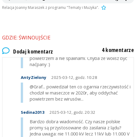
Relacja Joanny Maraszek z programu "Tematy i Muzyka".
Graf
2025-03-12, godz. 09:10
@AntyZielony - widać że masz problem z
postrzeganiem rzeczywistości. Często jestem w
portach Skandynawii i tam to już norma. Statek po
GDZIE: ŚWINOUJŚCIE
wejściu do portu podłącza się do zasilania z lądu.
Chodzi o ochronę środowiska a nie narodowość
4 komentarze
Dodaj komentarz
czy flagę statku. To dlatego żebyś oddychał
powietrzem a nie spalinami. Chyba że wolisz być
naćpany :)
AntyZielony
2025-03-12, godz. 10:28
@Graf... powiedział ten co ogarnia rzeczywistość i
chodził w maseczce w 2020r, aby oddychać
powietrzem bez wirusów...
Sedina2013
2025-03-12, godz. 20:32
Bardzo dobra wiadomość. Czy nasze polskie
promy są przystosowane do zasilania z lądu?
Jedna uwaga: nie 11.000 kV lecz 11kV lub 11.000 V