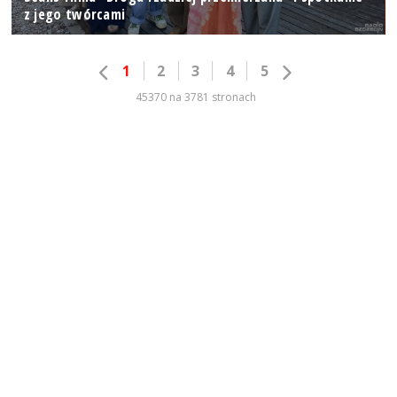
z jego twórcami
1
2
3
4
5
45370 na 3781 stronach