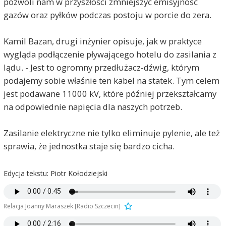
pozwoli nam w przyszłości zmniejszyć emisyjność
gazów oraz pyłków podczas postoju w porcie do zera.
Kamil Bazan, drugi inżynier opisuje, jak w praktyce
wygląda podłączenie pływającego hotelu do zasilania z
lądu. - Jest to ogromny przedłużacz-dźwig, którym
podajemy sobie właśnie ten kabel na statek. Tym celem
jest podawane 11000 kV, które później przekształcamy
na odpowiednie napięcia dla naszych potrzeb.
Zasilanie elektryczne nie tylko eliminuje pylenie, ale też
sprawia, że jednostka staje się bardzo cicha.
Edycja tekstu: Piotr Kołodziejski
AntyZielony
2025-03-11, godz. 23:20
Relacja Joanny Maraszek [Radio Szczecin]
Gloryfikujecie niemieckiego armatora? Wstyd...
jakie z was polskie radio szczecin... wstyd