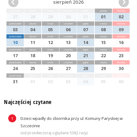
sierpień 2026
poniedziałek
wtorek
środa
czwartek
piątek
sobota
niedziela
27
28
29
30
31
01
02
poniedziałek
wtorek
środa
czwartek
piątek
sobota
niedziela
03
04
05
06
07
08
09
poniedziałek
wtorek
środa
czwartek
piątek
sobota
niedziela
10
11
12
13
14
15
16
poniedziałek
wtorek
środa
czwartek
piątek
sobota
niedziela
17
18
19
20
21
22
23
poniedziałek
wtorek
środa
czwartek
piątek
sobota
niedziela
24
25
26
27
28
29
30
poniedziałek
wtorek
środa
czwartek
piątek
sobota
niedziela
31
01
02
03
04
05
06
Najczęściej czytane
Dzieci wpadły do zbiornika przy ul. Komuny Paryskiej w
Szczecinie
(od przedwczoraj oglądane 5382 razy)