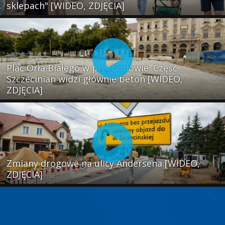
sklepach" [WIDEO, ZDJĘCIA]
Plac Orła Białego w przebudowie. Część
Szczecinian widzi głównie beton [WIDEO,
ZDJĘCIA]
Zmiany drogowe na ulicy Andersena [WIDEO,
ZDJĘCIA]