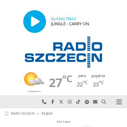
SŁUCHAJ TERAZ
JUNGLE - CARRY ON
°C
jutro
pojutrze
27
°C
°C
22
23
Najlepiej po prostu do nas zadzwoń
Odwiedź nas na Facebook-u
Odwiedź nas na X
Odwiedź nas na Instagram-ie
Odwiedź nas na TikTok-u
Szukaj nas na Spotify
Wyślij do nas w
Szukaj
Radio Szczecin
»
Region
Autopromocja
Reklama