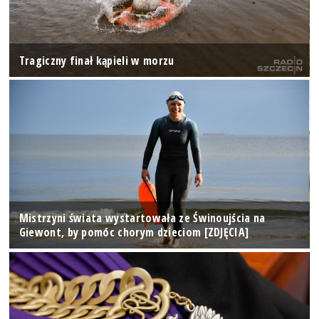
Tragiczny finał kąpieli w morzu
Mistrzyni świata wystartowała ze Świnoujścia na
Giewont, by pomóc chorym dzieciom [ZDJĘCIA]