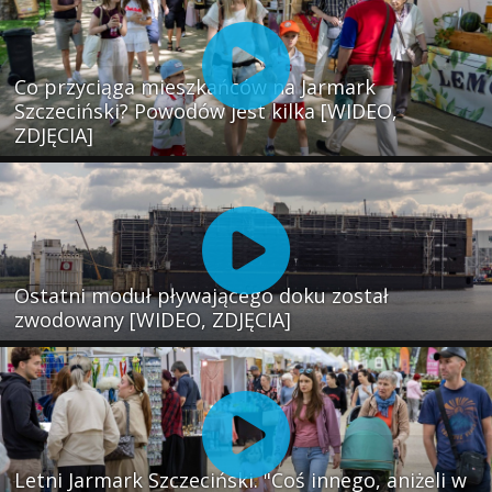
Co przyciąga mieszkańców na Jarmark
Szczeciński? Powodów jest kilka [WIDEO,
ZDJĘCIA]
Ostatni moduł pływającego doku został
zwodowany [WIDEO, ZDJĘCIA]
Letni Jarmark Szczeciński. "Coś innego, aniżeli w