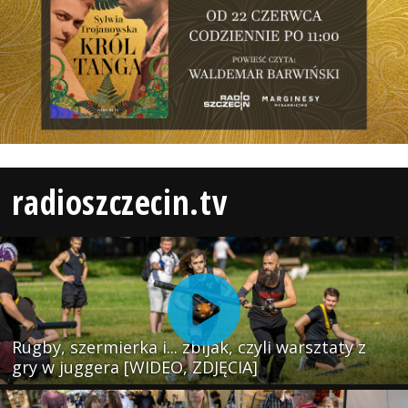
radioszczecin.tv
Rugby, szermierka i... zbijak, czyli warsztaty z
gry w juggera [WIDEO, ZDJĘCIA]