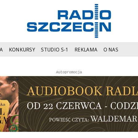
A
KONKURSY
STUDIO S-1
REKLAMA
O NAS
Autopromocja
Reklama