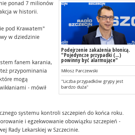
znie ponad 7 milionów
kcja w historii.
ie pod Krawatem"
owy w dziedzinie
Podejrzenie zakażenia błonicą.
"Pojedyncze przypadki (...)
powinny być alarmujące"
jestem fanem karania,
I też przypominania
Miłosz Parczewski
 które mogą
"Liczba przypadków grypy jest
wikłaniami - mówił
bardzo duża"
icznego systemu kontroli szczepień do końca roku.
torowanie i egzekwowanie obowiązku szczepień -
ej Rady Lekarskiej w Szczecinie.