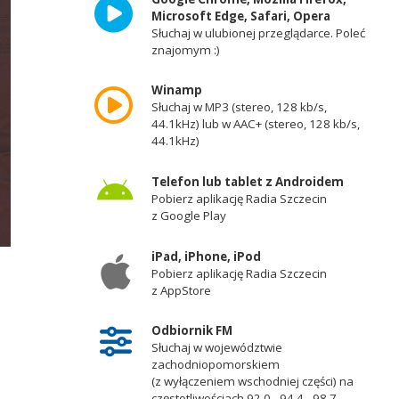
Microsoft Edge, Safari, Opera
Słuchaj w ulubionej przeglądarce. Poleć
znajomym :)
Winamp
Słuchaj w MP3 (stereo, 128 kb/s,
44.1kHz) lub w AAC+ (stereo, 128 kb/s,
44.1kHz)
Telefon lub tablet z Androidem
Pobierz aplikację Radia Szczecin
z Google Play
iPad, iPhone, iPod
Pobierz aplikację Radia Szczecin
z AppStore
Odbiornik FM
Słuchaj w województwie
zachodniopomorskiem
(z wyłączeniem wschodniej części) na
częstotliwościach 92,0 - 94,4 - 98,7 -