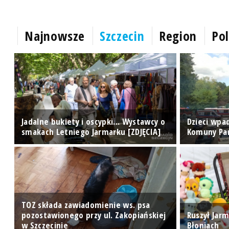
Najnowsze
Szczecin
Region
Pol
o
Jadalne bukiety i oscypki... Wystawcy o
Dzieci wpad
smakach Letniego Jarmarku [ZDJĘCIA]
Komuny Par
TOZ składa zawiadomienie ws. psa
pozostawionego przy ul. Zakopiańskiej
Ruszył Jarm
w Szczecinie
Błoniach