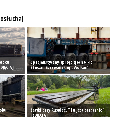
osłuchaj
 doku
Specjalistyczny sprzęt zjechał do
T
DJĘCIA]
Stoczni Szczecińskiej „Wulkan”
[
doku
Ławki przy Rusałce. "Tu jest strasznie"
U
[ZDJĘCIA]
d