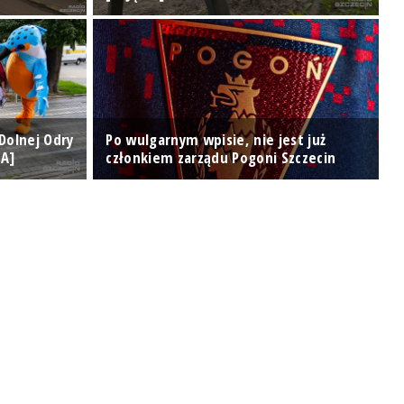
 Dolnej Odry
Po wulgarnym wpisie, nie jest już
IA]
członkiem zarządu Pogoni Szczecin
D