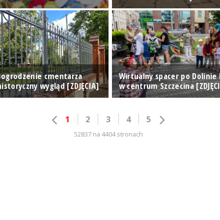
 ogrodzenie cmentarza
Wirtualny spacer po Dolinie
istoryczny wygląd [ZDJĘCIA]
w centrum Szczecina [ZDJĘC
1
2
3
4
5
52837 na 4404 stronach