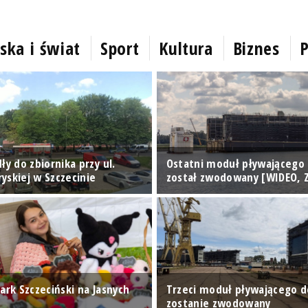
ska i świat
Sport
Kultura
Biznes
P
ły do zbiornika przy ul.
Ostatni moduł pływającego
yskiej w Szczecinie
został zwodowany [WIDEO, Z
ark Szczeciński na Jasnych
Trzeci moduł pływającego 
zostanie zwodowany