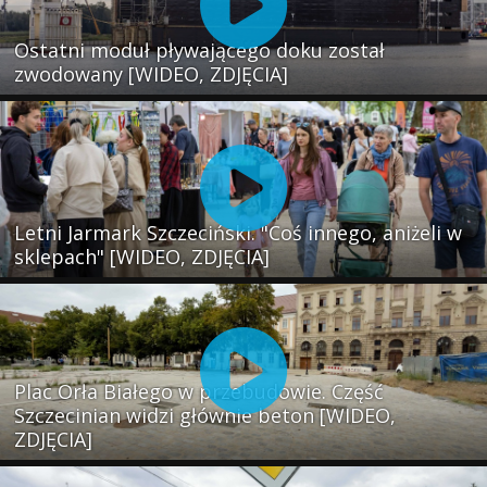
Ostatni moduł pływającego doku został
zwodowany [WIDEO, ZDJĘCIA]
Letni Jarmark Szczeciński. "Coś innego, aniżeli w
sklepach" [WIDEO, ZDJĘCIA]
Plac Orła Białego w przebudowie. Część
Szczecinian widzi głównie beton [WIDEO,
ZDJĘCIA]