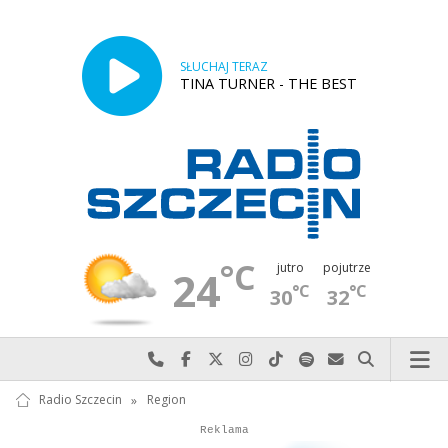
SŁUCHAJ TERAZ
TINA TURNER - THE BEST
°C
jutro
pojutrze
24
°C
°C
30
32
Najlepiej po prostu do nas zadzwoń
Odwiedź nas na Facebook-u
Odwiedź nas na X
Odwiedź nas na Instagram-ie
Odwiedź nas na TikTok-u
Szukaj nas na Spotify
Wyślij do nas w
Szukaj
Radio Szczecin
»
Region
Autopromocja
Reklama