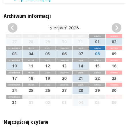
Archiwum informacji
sierpień 2026
poniedziałek
wtorek
środa
czwartek
piątek
sobota
niedziela
27
28
29
30
31
01
02
poniedziałek
wtorek
środa
czwartek
piątek
sobota
niedziela
03
04
05
06
07
08
09
poniedziałek
wtorek
środa
czwartek
piątek
sobota
niedziela
10
11
12
13
14
15
16
poniedziałek
wtorek
środa
czwartek
piątek
sobota
niedziela
17
18
19
20
21
22
23
poniedziałek
wtorek
środa
czwartek
piątek
sobota
niedziela
24
25
26
27
28
29
30
poniedziałek
wtorek
środa
czwartek
piątek
sobota
niedziela
31
01
02
03
04
05
06
Najczęściej czytane