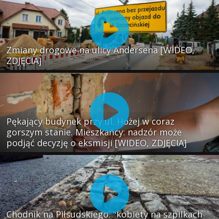
Zmiany drogowe na ulicy Andersena [WIDEO,
ZDJĘCIA]
Pękający budynek przy ul. Hożej w coraz
gorszym stanie. Mieszkańcy: nadzór może
podjąć decyzję o eksmisji [WIDEO, ZDJĘCIA]
Chodnik na Piłsudskiego: "kobiety na szpilkach