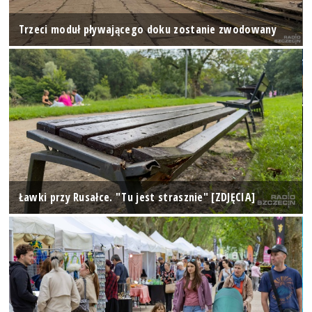
Trzeci moduł pływającego doku zostanie zwodowany
Ławki przy Rusałce. "Tu jest strasznie" [ZDJĘCIA]