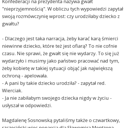
Konfederacji na prezydenta nazywa gwałt
"nieprzyjemnością". W obliczu tych wypowiedzi zapytał
swoją rozmówczynię wprost: czy urodziłaby dziecko z
gwałtu?
- Dlaczego jest taka narracja, żeby karać karą śmierci
niewinne dziecko, które też jest ofiarą? To nie cofnie
czasu. Nie sprawi, że gwałt się nie wydarzy. To się już
wydarzyło i musimy jako państwo pracować nad tym,
żeby kobietę w takiej sytuacji objąć jak największą
ochroną - apelowała.
- A pani by takie dziecko urodziła? - zapytał red.
Wierciak.
- Ja nie zabiłabym swojego dziecka nigdy w życiu -
usłyszał w odpowiedzi.
Magdalenę Sosnowską pytaliśmy także o czwartkowy,
szczeciński wiec poparcia dla Sławomira Mentzena,