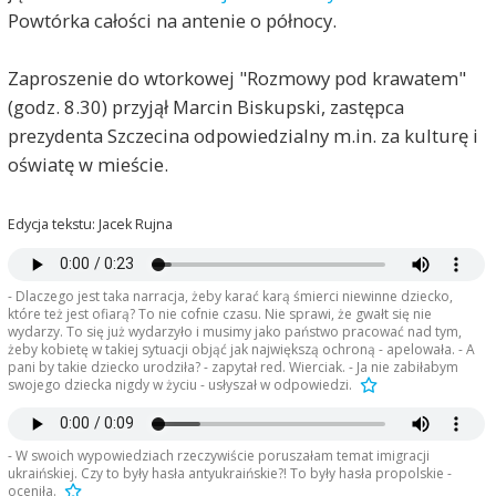
Powtórka całości na antenie o północy.
Zaproszenie do wtorkowej "Rozmowy pod krawatem"
(godz. 8.30) przyjął Marcin Biskupski, zastępca
prezydenta Szczecina odpowiedzialny m.in. za kulturę i
oświatę w mieście.
Edycja tekstu: Jacek Rujna
- Dlaczego jest taka narracja, żeby karać karą śmierci niewinne dziecko,
które też jest ofiarą? To nie cofnie czasu. Nie sprawi, że gwałt się nie
wydarzy. To się już wydarzyło i musimy jako państwo pracować nad tym,
żeby kobietę w takiej sytuacji objąć jak największą ochroną - apelowała. - A
pani by takie dziecko urodziła? - zapytał red. Wierciak. - Ja nie zabiłabym
swojego dziecka nigdy w życiu - usłyszał w odpowiedzi.
- W swoich wypowiedziach rzeczywiście poruszałam temat imigracji
ukraińskiej. Czy to były hasła antyukraińskie?! To były hasła propolskie -
oceniła.