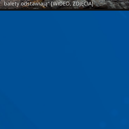
balety odstawiają" [WIDEO, ZDJĘCIA]