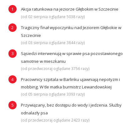
Akcja ratunkowa na jeziorze Głębokim w Szczecinie
(od 02 sierpnia oglądane 5038 razy)
Tragiczny finał wypoczynku nad Jeziorem Głębokie w
Szczecinie
(od 03 sierpnia oglądane 3844 razy)
Sąsiedzi interweniują w sprawie psa pozostawionego
samotnie w mieszkaniu
(od przedwczoraj oglądane 3756 razy)
Pracownicy szpitala w Barlinku ujawniają nepotyzm i
mobbing. W tle matka burmistrz Lewandowskiej
(od 05 sierpnia oglądane 3393 razy)
Przywiązany, bez dostępu do wody i jedzenia. Służby
odnalazły psa
(od przedwczoraj oglądane 2423 razy)