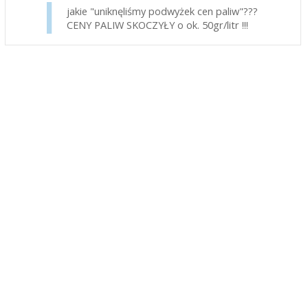
jakie "uniknęliśmy podwyżek cen paliw"???
CENY PALIW SKOCZYŁY o ok. 50gr/litr !!!