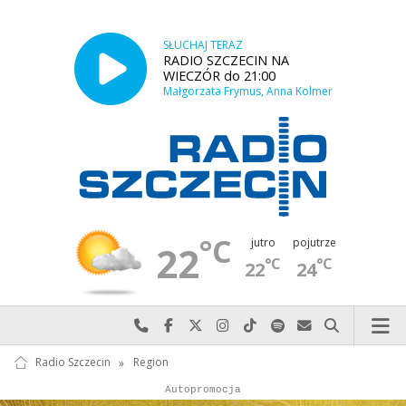
SŁUCHAJ TERAZ
RADIO SZCZECIN NA
WIECZÓR do 21:00
Małgorzata Frymus, Anna Kolmer
°C
jutro
pojutrze
22
°C
°C
22
24
Najlepiej po prostu do nas zadzwoń
Odwiedź nas na Facebook-u
Odwiedź nas na X
Odwiedź nas na Instagram-ie
Odwiedź nas na TikTok-u
Szukaj nas na Spotify
Wyślij do nas w
Szukaj
Radio Szczecin
»
Region
Autopromocja
Autopromocja
Reklama