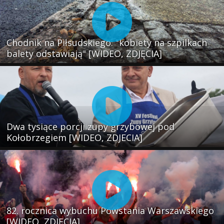
Chodnik na Piłsudskiego: "kobiety na szpilkach
balety odstawiają" [WIDEO, ZDJĘCIA]
Dwa tysiące porcji zupy grzybowej pod
Kołobrzegiem [WIDEO, ZDJECIA]
82. rocznica wybuchu Powstania Warszawskiego
[WIDEO, ZDJĘCIA]