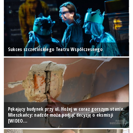
Sukces szczecińskiego Teatru Współczesnego
Pękający budynek przy ul. Hożej w coraz gorszym stanie.
Mieszkańcy: nadzór może podjąć decyzję o eksmisji
[WIDEO…