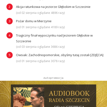
Akcja ratunkowa na jeziorze Głębokim w Szczecinie
(od 02 sierpnia oglądane 4896 razy)
Pożar domu w Mierzynie
(od 01 sierpnia oglądane 4189 razy)
Tragiczny finał wypoczynku nad Jeziorem Głębokie w
Szczecinie
(od 03 sierpnia oglądane 3686 razy)
Owsiak: Zachodniopomorskie, obyśmy tutaj zostali [ZDJĘCIA]
(od 01 sierpnia oglądane 3078 razy)
Autopromocja