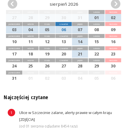
sierpień 2026
poniedziałek
wtorek
środa
czwartek
piątek
sobota
niedziela
27
28
29
30
31
01
02
poniedziałek
wtorek
środa
czwartek
piątek
sobota
niedziela
03
04
05
06
07
08
09
poniedziałek
wtorek
środa
czwartek
piątek
sobota
niedziela
10
11
12
13
14
15
16
poniedziałek
wtorek
środa
czwartek
piątek
sobota
niedziela
17
18
19
20
21
22
23
poniedziałek
wtorek
środa
czwartek
piątek
sobota
niedziela
24
25
26
27
28
29
30
poniedziałek
wtorek
środa
czwartek
piątek
sobota
niedziela
31
01
02
03
04
05
06
Najczęściej czytane
Ulice w Szczecinie zalane, alerty prawie w całym kraju
[ZDJĘCIA]
(od 01 sierpnia oglądane 8454 razy)