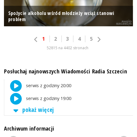
Spożycie alkoholu wśród młodzieży wciąż stanowi
problem
1
2
3
4
5
52815 na 4402 stronach
Posłuchaj najnowszych Wiadomości Radia Szczecin
serwis z godziny 20:00
serwis z godziny 19:00
pokaż więcej
Archiwum informacji