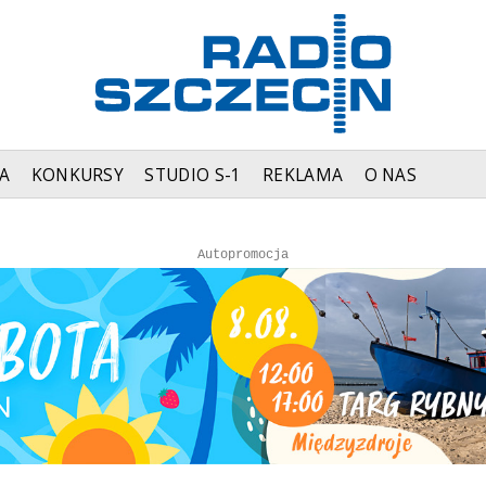
A
KONKURSY
STUDIO S-1
REKLAMA
O NAS
Autopromocja
Autopromocja
Reklama