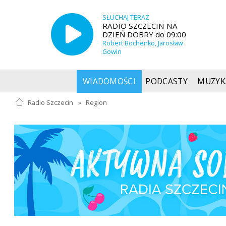
SŁUCHAJ TERAZ
RADIO SZCZECIN NA
DZIEŃ DOBRY do 09:00
Robert Bochenko, Jarosław
Gowin
WIADOMOŚCI
PODCASTY
MUZYK
Radio Szczecin
»
Region