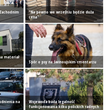
 Zachodnim
"Na pewno we wrześniu będzie duża
P
cena"
p
na materiał
N
Spór o psy na świnoujskim cmentarzu
r
rudnienia na
Wojewoda bada legalność
O
funkcjonowania kilku polickich radnych
O