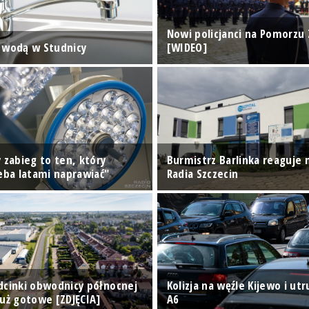
Nowi policjanci na Pomorzu
 wodą w Studnicy
[WIDEO]
 zabieg to ten, który
Burmistrz Barlinka reaguje 
zeba latami naprawiać"
Radia Szczecin
dcinki obwodnicy północnej
Kolizja na węźle Kijewo i ut
już gotowe [ZDJĘCIA]
A6