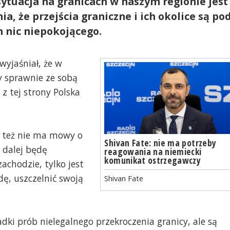
ytuacja na granicach w naszym regionie jest
a, że przejścia graniczne i ich okolice są po
am nic niepokojącego.
yjaśniał, że w
y sprawnie ze sobą
 z tej strony Polska
ie też nie ma mowy o
Shivan Fate: nie ma potrzeby
a dalej będę
reagowania na niemiecki
komunikat ostrzegawczy
zachodzie, tylko jest
ę, uszczelnić swoją
Shivan Fate
adki prób nielegalnego przekroczenia granicy, ale są