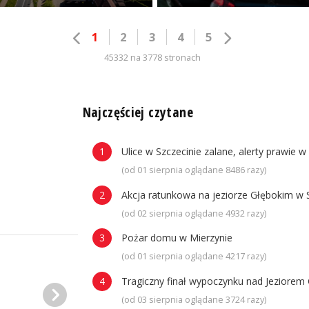
1
2
3
4
5
45332 na 3778 stronach
n
Najczęściej czytane
Ulice w Szczecinie zalane, alerty prawie w
(od 01 sierpnia oglądane 8486 razy)
Akcja ratunkowa na jeziorze Głębokim w 
(od 02 sierpnia oglądane 4932 razy)
Pożar domu w Mierzynie
(od 01 sierpnia oglądane 4217 razy)
Tragiczny finał wypoczynku nad Jeziorem 
(od 03 sierpnia oglądane 3724 razy)