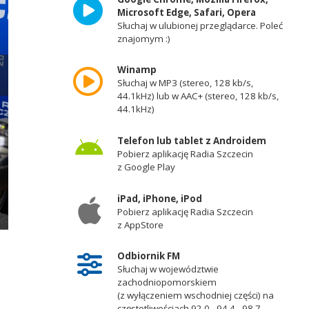
Microsoft Edge, Safari, Opera
Słuchaj w ulubionej przeglądarce. Poleć
znajomym :)
Winamp
Słuchaj w MP3 (stereo, 128 kb/s,
44.1kHz) lub w AAC+ (stereo, 128 kb/s,
44.1kHz)
Telefon lub tablet z Androidem
Pobierz aplikację Radia Szczecin
z Google Play
iPad, iPhone, iPod
Pobierz aplikację Radia Szczecin
z AppStore
Shivan Fate, starosta policki. Fot. Robert Stachnik [Radio Szczecin]
Odbiornik FM
Słuchaj w województwie
zachodniopomorskiem
(z wyłączeniem wschodniej części) na
częstotliwościach 92,0 - 94,4 - 98,7 -