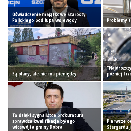
do
Oświadczenie majątkowe Starosty
Polickiego pod lupą wojewody
Problemy z
"Najdroższy
Są plany, ale nie ma pieniędzy
później tr
To dzięki sygnalistce prokuratura
sprawdza kwalifikacje byłego
Pierwsze o
wicewójta gminy Dobra
Stargardu 