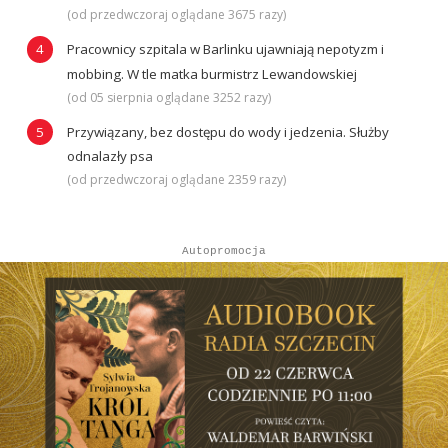
(od przedwczoraj oglądane 3675 razy)
Pracownicy szpitala w Barlinku ujawniają nepotyzm i
mobbing. W tle matka burmistrz Lewandowskiej
(od 05 sierpnia oglądane 3252 razy)
Przywiązany, bez dostępu do wody i jedzenia. Służby
odnalazły psa
(od przedwczoraj oglądane 2359 razy)
Autopromocja