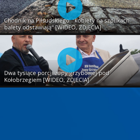
Chodnik na Piłsudskiego: "kobiety na szpilkach
balety odstawiają" [WIDEO, ZDJĘCIA]
Dwa tysiące porcji zupy grzybowej pod
Kołobrzegiem [WIDEO, ZDJECIA]