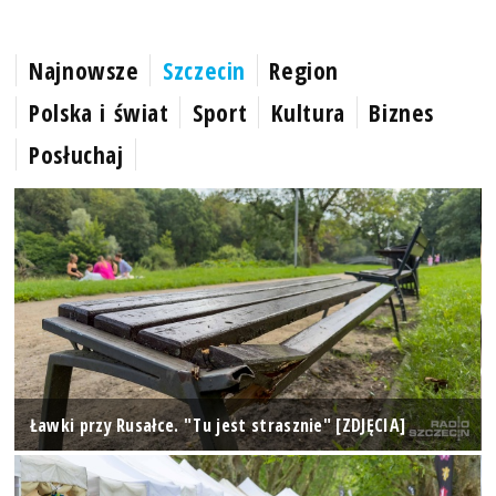
Najnowsze
Szczecin
Region
Polska i świat
Sport
Kultura
Biznes
Posłuchaj
Ławki przy Rusałce. "Tu jest strasznie" [ZDJĘCIA]