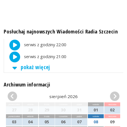
Posłuchaj najnowszych Wiadomości Radia Szczecin
serwis z godziny 22:00
serwis z godziny 21:00
pokaż więcej
Archiwum informacji
sierpień 2026
poniedziałek
wtorek
środa
czwartek
piątek
sobota
niedziela
27
28
29
30
31
01
02
poniedziałek
wtorek
środa
czwartek
piątek
sobota
niedziela
03
04
05
06
07
08
09