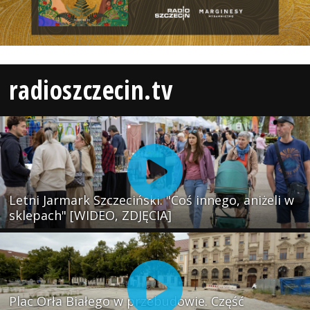
radioszczecin.tv
Letni Jarmark Szczeciński. "Coś innego, aniżeli w
sklepach" [WIDEO, ZDJĘCIA]
Plac Orła Białego w przebudowie. Część