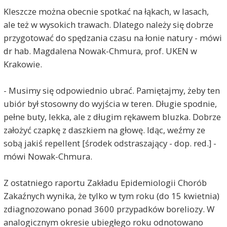
Kleszcze można obecnie spotkać na łąkach, w lasach,
ale też w wysokich trawach. Dlatego należy się dobrze
przygotować do spędzania czasu na łonie natury - mówi
dr hab. Magdalena Nowak-Chmura, prof. UKEN w
Krakowie.
- Musimy się odpowiednio ubrać. Pamiętajmy, żeby ten
ubiór był stosowny do wyjścia w teren. Długie spodnie,
pełne buty, lekka, ale z długim rękawem bluzka. Dobrze
założyć czapkę z daszkiem na głowę. Idąc, weźmy ze
sobą jakiś repellent [środek odstraszający - dop. red.] -
mówi Nowak-Chmura.
Z ostatniego raportu Zakładu Epidemiologii Chorób
Zakaźnych wynika, że tylko w tym roku (do 15 kwietnia)
zdiagnozowano ponad 3600 przypadków boreliozy. W
analogicznym okresie ubiegłego roku odnotowano