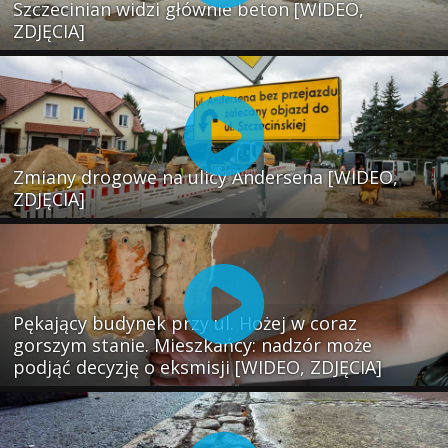
Szczecinian widzi głównie beton [WIDEO,
ZDJĘCIA]
Zmiany drogowe na ulicy Andersena [WIDEO,
ZDJĘCIA]
Pękający budynek przy ul. Hożej w coraz
gorszym stanie. Mieszkańcy: nadzór może
podjąć decyzję o eksmisji [WIDEO, ZDJĘCIA]