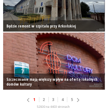
Będzie remont w szpitalu przy Arkońskiej
Szczecinianie mają większy wpływ na ofertę lokalnych
domów kultury
1
2
3
4
5
52830 na 4403 stronach