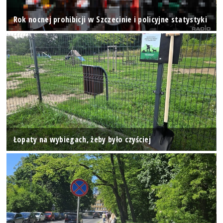
Rok nocnej prohibicji w Szczecinie i policyjne statystyki
Łopaty na wybiegach, żeby było czyściej