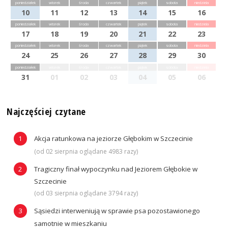
poniedziałek
wtorek
środa
czwartek
piątek
sobota
niedziela
10
11
12
13
14
15
16
poniedziałek
wtorek
środa
czwartek
piątek
sobota
niedziela
17
18
19
20
21
22
23
poniedziałek
wtorek
środa
czwartek
piątek
sobota
niedziela
24
25
26
27
28
29
30
poniedziałek
wtorek
środa
czwartek
piątek
sobota
niedziela
31
01
02
03
04
05
06
Najczęściej czytane
Akcja ratunkowa na jeziorze Głębokim w Szczecinie
(od 02 sierpnia oglądane 4983 razy)
Tragiczny finał wypoczynku nad Jeziorem Głębokie w
Szczecinie
(od 03 sierpnia oglądane 3794 razy)
Sąsiedzi interweniują w sprawie psa pozostawionego
samotnie w mieszkaniu