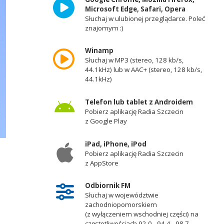
Microsoft Edge, Safari, Opera
Słuchaj w ulubionej przeglądarce. Poleć
znajomym :)
Winamp
Słuchaj w MP3 (stereo, 128 kb/s,
44.1kHz) lub w AAC+ (stereo, 128 kb/s,
44.1kHz)
Telefon lub tablet z Androidem
Pobierz aplikację Radia Szczecin
z Google Play
iPad, iPhone, iPod
Pobierz aplikację Radia Szczecin
z AppStore
Odbiornik FM
Słuchaj w województwie
zachodniopomorskiem
(z wyłączeniem wschodniej części) na
częstotliwościach 92,0 - 94,4 - 98,7 -