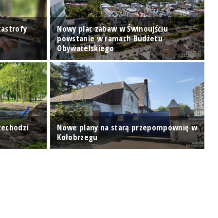
astrofy
Nowy plac zabaw w Świnoujściu
powstanie w ramach Budżetu
R
Obywatelskiego
s
zechodzi
Nowe plany na starą przepompownię w
Kołobrzegu
B