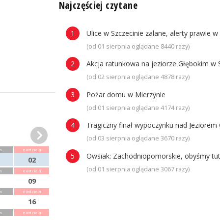
n
Najczęściej czytane
Ulice w Szczecinie zalane, alerty prawie w
(od 01 sierpnia oglądane 8440 razy)
Akcja ratunkowa na jeziorze Głębokim w 
(od 02 sierpnia oglądane 4878 razy)
Pożar domu w Mierzynie
(od 01 sierpnia oglądane 4174 razy)
Tragiczny finał wypoczynku nad Jeziorem 
(od 03 sierpnia oglądane 3670 razy)
a
niedziela
Owsiak: Zachodniopomorskie, obyśmy tuta
02
(od 01 sierpnia oglądane 3067 razy)
a
niedziela
09
a
niedziela
16
a
niedziela