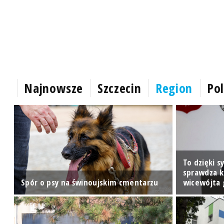
Najnowsze
Szczecin
Region
Pol
1
To dzięki s
sprawdza k
Spór o psy na świnoujskim cmentarzu
wicewójta 