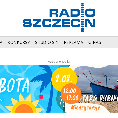
A
KONKURSY
STUDIO S-1
REKLAMA
O NAS
Autopromocja
Autopromocja
Reklama