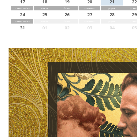
17
18
19
20
21
22
poniedziałek
wtorek
środa
czwartek
piątek
sobot
24
25
26
27
28
29
poniedziałek
wtorek
środa
czwartek
piątek
sobot
31
01
02
03
04
05