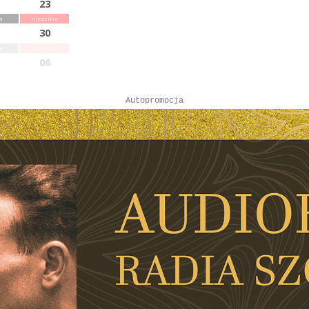
23
a
niedziela
30
a
niedziela
06
Autopromocja