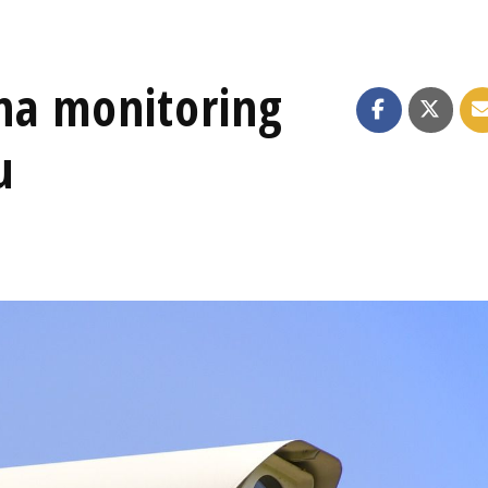
 na monitoring
u