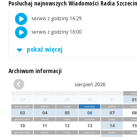
Posłuchaj najnowszych Wiadomości Radia Szczeci
serwis z godziny 16:29
serwis z godziny 16:00
pokaż więcej
Archiwum informacji
sierpień 2026
poniedziałek
wtorek
środa
czwartek
piątek
sobot
27
28
29
30
31
01
poniedziałek
wtorek
środa
czwartek
piątek
sobot
03
04
05
06
07
08
poniedziałek
wtorek
środa
czwartek
piątek
sobot
10
11
12
13
14
15
poniedziałek
wtorek
środa
czwartek
piątek
sobot