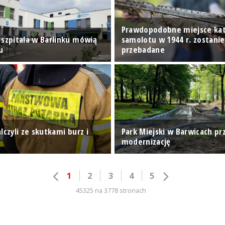
Prawdopodobne miejsce kat
 szpitala w Barlinku mówią
samolotu w 1944 r. zostanie
u
przebadane
lczyli ze skutkami burz i
Park Miejski w Barwicach pr
modernizację
1
2
3
4
5
45325 na 3778 stronach