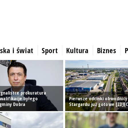
ska i świat
Sport
Kultura
Biznes
P
ygnalistce prokuratura
walifikacje byłego
Pierwsze odcinki obwodnicy
gminy Dobra
Stargardu już gotowe [ZDJĘC