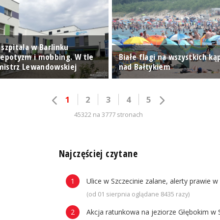
szpitala w Barlinku
nepotyzm i mobbing. W tle
Białe flagi na wszystkich ką
mistrz Lewandowskiej
nad Bałtykiem
1
2
3
4
5
45322 na 3777 stronach
n
Najczęściej czytane
Ulice w Szczecinie zalane, alerty prawie w
(od 01 sierpnia oglądane 8435 razy)
Akcja ratunkowa na jeziorze Głębokim w 