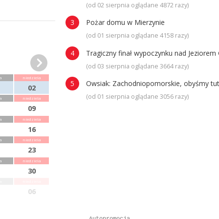
(od 02 sierpnia oglądane 4872 razy)
Pożar domu w Mierzynie
(od 01 sierpnia oglądane 4158 razy)
Tragiczny finał wypoczynku nad Jeziorem 
(od 03 sierpnia oglądane 3664 razy)
a
niedziela
Owsiak: Zachodniopomorskie, obyśmy tuta
02
(od 01 sierpnia oglądane 3056 razy)
a
niedziela
09
a
niedziela
16
a
niedziela
23
a
niedziela
30
a
niedziela
06
Autopromocja