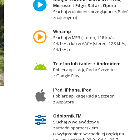
Microsoft Edge, Safari, Opera
Słuchaj w ulubionej przeglądarce. Poleć
znajomym :)
Winamp
Słuchaj w MP3 (stereo, 128 kb/s,
44.1kHz) lub w AAC+ (stereo, 128 kb/s,
44.1kHz)
Telefon lub tablet z Androidem
Pobierz aplikację Radia Szczecin
z Google Play
iPad, iPhone, iPod
Pobierz aplikację Radia Szczecin
z AppStore
Odbiornik FM
Słuchaj w województwie
zachodniopomorskiem
(z wyłączeniem wschodniej części) na
częstotliwościach 92,0 - 94,4 - 98,7 -