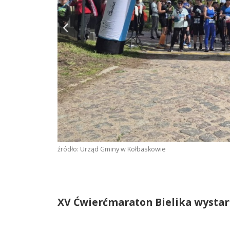
źródło: Urząd Gminy w Kołbaskowie
XV Ćwierćmaraton Bielika wystar