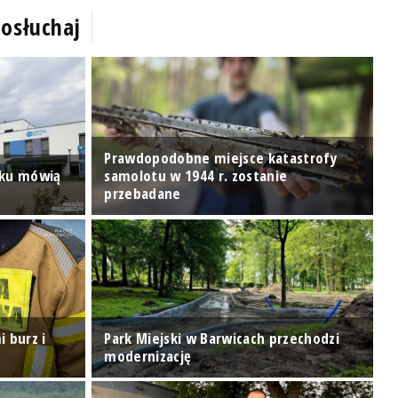
osłuchaj
Prawdopodobne miejsce katastrofy
nku mówią
samolotu w 1944 r. zostanie
W
przebadane
o
i burz i
Park Miejski w Barwicach przechodzi
P
modernizację
s