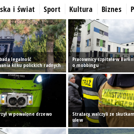
ska i świat
Sport
Kultura
Biznes
P
ada legalność
Pracownicy szpitala w Barli
ania kilku polickich radnych
o mobbingu
rzył w powalone drzewo
Strażacy walczyli ze skutkam
ulew