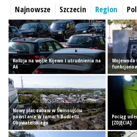
Najnowsze
Szczecin
Region
Pol
ę
Kolizja na węźle Kijewo i utrudnienia na
Wojewoda b
A6
funkcjonow
Nowy plac zabaw w Świnoujściu
powstanie w ramach Budżetu
Pociąg ude
Obywatelskiego
[ZDJĘCIA]