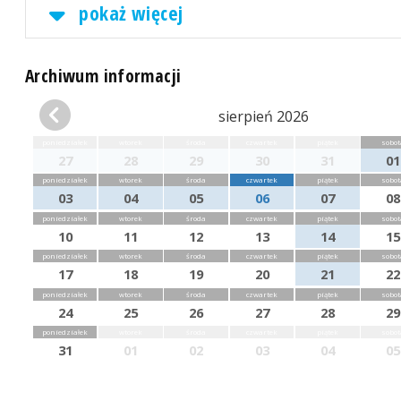
pokaż więcej
Archiwum informacji
sierpień 2026
poniedziałek
wtorek
środa
czwartek
piątek
sobot
27
28
29
30
31
01
poniedziałek
wtorek
środa
czwartek
piątek
sobot
03
04
05
06
07
08
poniedziałek
wtorek
środa
czwartek
piątek
sobot
10
11
12
13
14
15
poniedziałek
wtorek
środa
czwartek
piątek
sobot
17
18
19
20
21
22
poniedziałek
wtorek
środa
czwartek
piątek
sobot
24
25
26
27
28
29
poniedziałek
wtorek
środa
czwartek
piątek
sobot
31
01
02
03
04
05