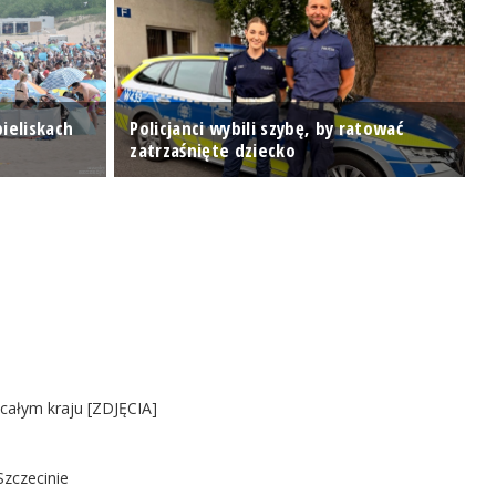
pieliskach
Policjanci wybili szybę, by ratować
R
zatrzaśnięte dziecko
p
 całym kraju [ZDJĘCIA]
Szczecinie